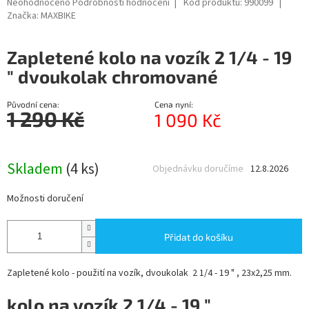
Průměrné
Neohodnoceno
Podrobnosti hodnocení
Kód produktu:
990099
hodnocení
Značka:
MAXBIKE
produktu
je
Zapletené kolo na vozík 2 1/4 - 19
0,0
z
" dvoukolak chromované
5
hvězdiček.
Původní cena:
Cena nyní:
1 290 Kč
1 090 Kč
Měrná
cena:
Skladem
(4 ks)
Objednávku doručíme
12.8.2026
Možnosti doručení
Přidat do košíku
Zapletené kolo - použití na vozík, dvoukolak 2 1/4 - 19 " , 23x2,25 mm.
kolo na vozík 2 1/4 - 19 "