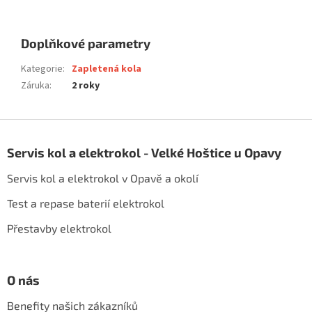
Doplňkové parametry
Kategorie
:
Zapletená kola
Záruka
:
2 roky
Z
á
Servis kol a elektrokol - Velké Hoštice u Opavy
p
a
Servis kol a elektrokol v Opavě a okolí
t
í
Test a repase baterií elektrokol
Přestavby elektrokol
O nás
Benefity našich zákazníků