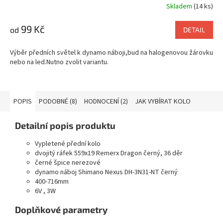
Skladem
(14 ks)
99 Kč
od
DETAIL
Výběr předních světel k dynamo náboji,bud na halogenovou žárovku
nebo na led.Nutno zvolit variantu.
POPIS
PODOBNÉ (8)
HODNOCENÍ (2)
JAK VYBÍRAT KOLO
Detailní popis produktu
Vypletené přední kolo
dvojitý ráfek 559x19 Remerx Dragon černý, 36 děr
černé špice nerezové
dynamo náboj Shimano Nexus DH-3N31-NT černý
400-716mm
6V , 3W
Doplňkové parametry