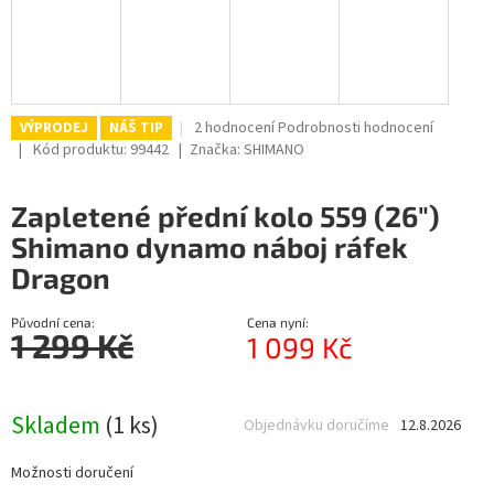
Průměrné
2 hodnocení
Podrobnosti hodnocení
VÝPRODEJ
NÁŠ TIP
hodnocení
Kód produktu:
99442
Značka:
SHIMANO
produktu
je
Zapletené přední kolo 559 (26")
5,0
z
Shimano dynamo náboj ráfek
5
Dragon
hvězdiček.
Původní cena:
Cena nyní:
1 299 Kč
1 099 Kč
Měrná
cena:
Skladem
(1 ks)
Objednávku doručíme
12.8.2026
Možnosti doručení