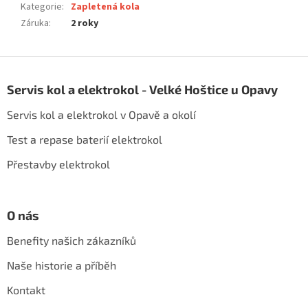
Kategorie
:
Zapletená kola
Záruka
:
2 roky
Z
á
Servis kol a elektrokol - Velké Hoštice u Opavy
p
a
Servis kol a elektrokol v Opavě a okolí
t
í
Test a repase baterií elektrokol
Přestavby elektrokol
O nás
Benefity našich zákazníků
Naše historie a příběh
Kontakt