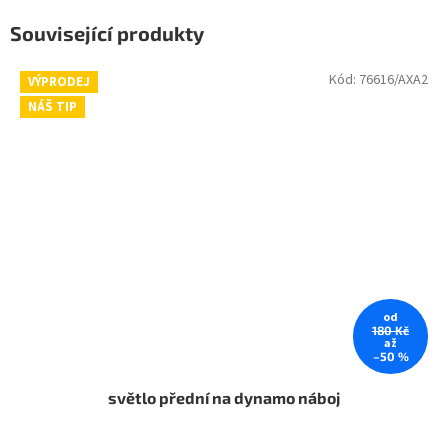
Související produkty
Kód:
76616/AXA2
VÝPRODEJ
NÁŠ TIP
od
180 Kč
až
–50 %
světlo přední na dynamo náboj