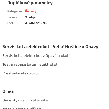
Doplňkové parametry
Kategorie
:
Řetězy
Záruka
:
2 roky
EAN
:
4524667295785
Z
á
Servis kol a elektrokol - Velké Hoštice u Opavy
p
a
Servis kol a elektrokol v Opavě a okolí
t
í
Test a repase baterií elektrokol
Přestavby elektrokol
O nás
Benefity našich zákazníků
Naše historie a příběh