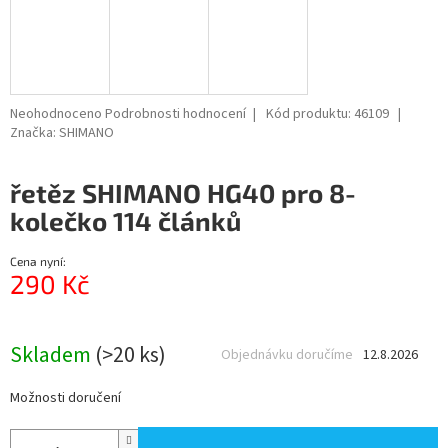
Průměrné
Neohodnoceno
Podrobnosti hodnocení
Kód produktu:
46109
hodnocení
Značka:
SHIMANO
produktu
je
řetěz SHIMANO HG40 pro 8-
0,0
z
kolečko 114 článků
5
hvězdiček.
Cena nyní:
290 Kč
Měrná
cena:
Skladem
(>20 ks)
Objednávku doručíme
12.8.2026
Možnosti doručení