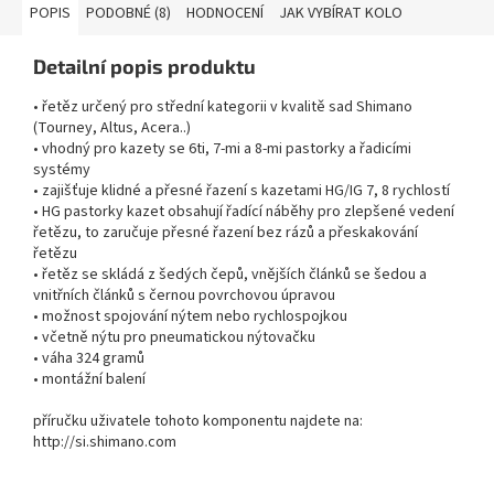
POPIS
PODOBNÉ (8)
HODNOCENÍ
JAK VYBÍRAT KOLO
Detailní popis produktu
• řetěz určený pro střední kategorii v kvalitě sad Shimano
(Tourney, Altus, Acera..)
• vhodný pro kazety se 6ti, 7-mi a 8-mi pastorky a řadicími
systémy
• zajišťuje klidné a přesné řazení s kazetami HG/IG 7, 8 rychlostí
• HG pastorky kazet obsahují řadící náběhy pro zlepšené vedení
řetězu, to zaručuje přesné řazení bez rázů a přeskakování
řetězu
• řetěz se skládá z šedých čepů, vnějších článků se šedou a
vnitřních článků s černou povrchovou úpravou
• možnost spojování nýtem nebo rychlospojkou
• včetně nýtu pro pneumatickou nýtovačku
• váha 324 gramů
• montážní balení
příručku uživatele tohoto komponentu najdete na:
http://si.shimano.com