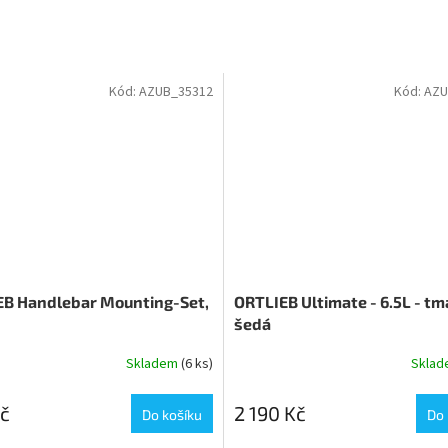
Kód:
AZUB_35312
Kód:
AZU
B Handlebar Mounting-Set,
ORTLIEB Ultimate - 6.5L - t
šedá
Skladem
(6 ks)
Skla
č
2 190 Kč
Do košíku
Do 