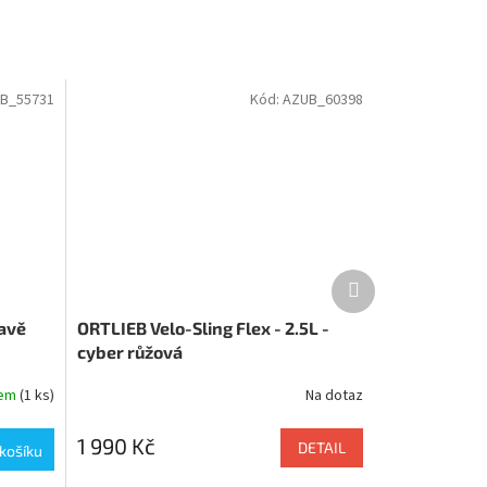
B_55731
Kód:
AZUB_60398
Další
produkt
mavě
ORTLIEB Velo-Sling Flex - 2.5L -
cyber růžová
dem
(1 ks)
Na dotaz
1 990 Kč
DETAIL
košíku