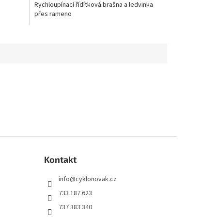
Rychloupínací řídítková brašna a ledvinka
přes rameno
Kontakt
info
@
cyklonovak.cz
733 187 623
737 383 340