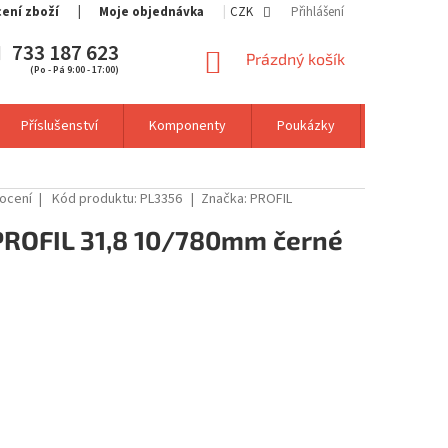
cení zboží
Moje objednávka
CZK
Přihlášení
733 187 623
NÁKUPNÍ
Prázdný košík
(Po - Pá 9:00 - 17:00)
KOŠÍK
Příslušenství
Komponenty
Poukázky
Výprodej
ocení
Kód produktu:
PL3356
Značka:
PROFIL
PROFIL 31,8 10/780mm černé