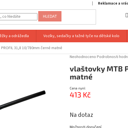
Reklamace a vrá
HLEDAT
ěžky a odrážedla
Vozíky, sedačky a tažné tyče na dětské kolo
 PROFIL 31,8 10/780mm černé matné
Průměrné
Neohodnoceno
Podrobnosti hodn
hodnocení
vlaštovky MTB 
produktu
je
matné
0,0
z
Cena nyní:
5
413 Kč
hvězdiček.
Měrná
cena:
Na dotaz
Možnosti doručení