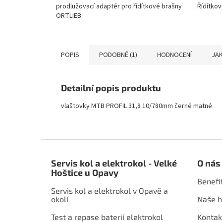
prodlužovací adaptér pro řídítkové brašny
Řídítkov
ORTLIEB
POPIS
PODOBNÉ (1)
HODNOCENÍ
JAK
Detailní popis produktu
vlaštovky MTB PROFIL 31,8 10/780mm černé matné
Z
á
Servis kol a elektrokol - Velké
O nás
p
Hoštice u Opavy
a
Benefi
t
Servis kol a elektrokol v Opavě a
í
okolí
Naše h
Test a repase baterií elektrokol
Kontak