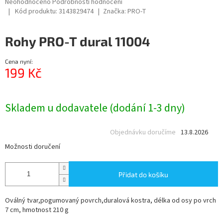
Průměrné
Neohodnoceno
Podrobnosti hodnocení
hodnocení
Kód produktu:
3143829474
Značka:
PRO-T
produktu
je
Rohy PRO-T dural 11004
0,0
z
5
Cena nyní:
hvězdiček.
199 Kč
Měrná
cena:
Skladem u dodavatele (dodání 1-3 dny)
Objednávku doručíme
13.8.2026
Možnosti doručení
Přidat do košíku
Oválný tvar,pogumovaný povrch,duralová kostra, délka od osy po vrch
7 cm, hmotnost 210 g