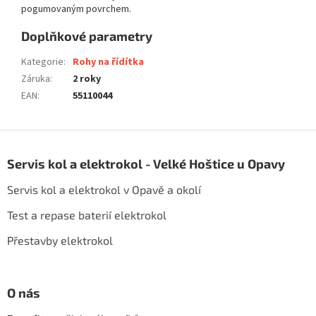
pogumovaným povrchem.
Doplňkové parametry
Kategorie
:
Rohy na řídítka
Záruka
:
2 roky
EAN
:
55110044
Z
á
Servis kol a elektrokol - Velké Hoštice u Opavy
p
a
Servis kol a elektrokol v Opavě a okolí
t
í
Test a repase baterií elektrokol
Přestavby elektrokol
O nás