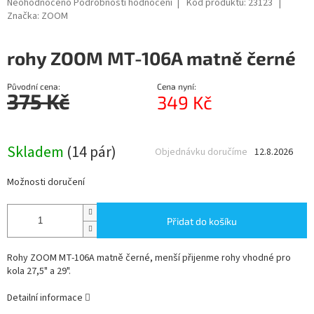
Průměrné
Neohodnoceno
Podrobnosti hodnocení
Kód produktu:
23123
hodnocení
Značka:
ZOOM
produktu
je
rohy ZOOM MT-106A matně černé
0,0
z
5
Původní cena:
Cena nyní:
hvězdiček.
375 Kč
349 Kč
Měrná
cena:
Skladem
(14 pár)
Objednávku doručíme
12.8.2026
Možnosti doručení
Přidat do košíku
Rohy ZOOM MT-106A matně černé, menší přijenme rohy vhodné pro
kola 27,5" a 29".
Detailní informace