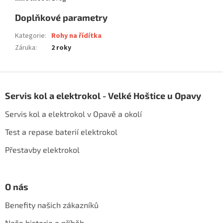
Doplňkové parametry
Kategorie
:
Rohy na řídítka
Záruka
:
2 roky
Z
á
Servis kol a elektrokol - Velké Hoštice u Opavy
p
a
Servis kol a elektrokol v Opavě a okolí
t
í
Test a repase baterií elektrokol
Přestavby elektrokol
O nás
Benefity našich zákazníků
Naše historie a příběh