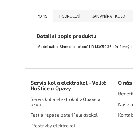
POPIS
HODNOCENÍ
JAK VYBÍRAT KOLO
Detailní popis produktu
přední náboj Shimano kotouč HB-M3050 36 děr černý c
Z
á
Servis kol a elektrokol - Velké
O nás
p
Hoštice u Opavy
a
Benefi
t
Servis kol a elektrokol v Opavě a
í
okolí
Naše h
Test a repase baterií elektrokol
Kontak
Přestavby elektrokol