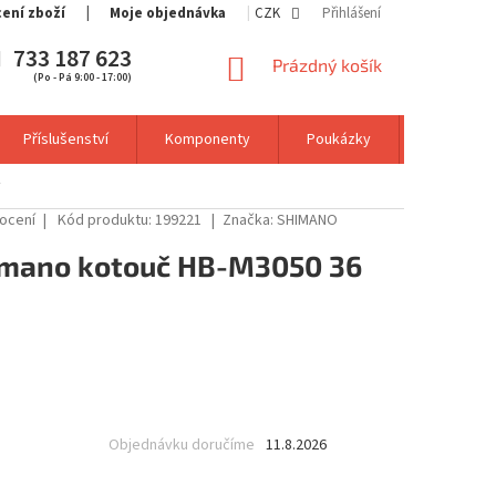
cení zboží
Moje objednávka
CZK
Přihlášení
733 187 623
NÁKUPNÍ
Prázdný košík
(Po - Pá 9:00 - 17:00)
KOŠÍK
Příslušenství
Komponenty
Poukázky
Výprodej
ý
ocení
Kód produktu:
199221
Značka:
SHIMANO
himano kotouč HB-M3050 36
Objednávku doručíme
11.8.2026