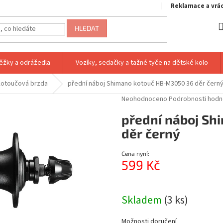
Reklamace a vrá
HLEDAT
ěžky a odrážedla
Vozíky, sedačky a tažné tyče na dětské kolo
otoučová brzda
přední náboj Shimano kotouč HB-M3050 36 děr čern
Průměrné
Neohodnoceno
Podrobnosti hodn
hodnocení
přední náboj S
produktu
je
děr černý
0,0
z
Cena nyní:
5
599 Kč
hvězdiček.
Měrná
cena:
Skladem
(3 ks)
Možnosti doručení