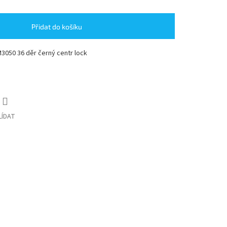
Přidat do košíku
3050 36 děr černý centr lock
LÍDAT