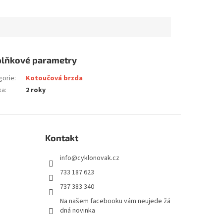
lňkové parametry
gorie
:
Kotoučová brzda
ka
:
2 roky
Kontakt
info
@
cyklonovak.cz
733 187 623
737 383 340
Na našem facebooku vám neujede žá
dná novinka