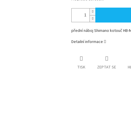
přední náboj Shimano kotouč HB-M
Detailní informace
TISK
ZEPTAT SE
H