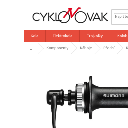
Přejít
na
obsah
Kola
Elektrokola
Trojkolky
Kolob
Domů
Komponenty
Náboje
Přední
K