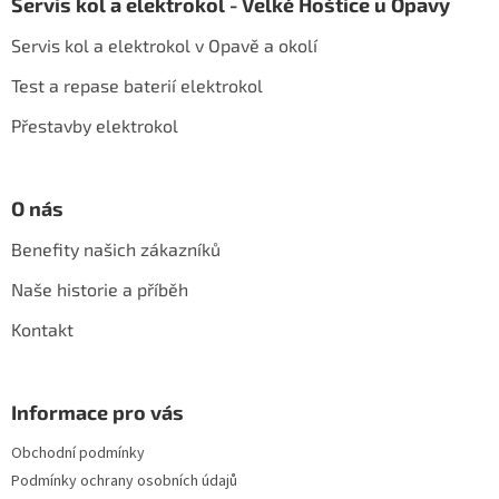
Servis kol a elektrokol - Velké Hoštice u Opavy
p
a
Servis kol a elektrokol v Opavě a okolí
t
í
Test a repase baterií elektrokol
Přestavby elektrokol
O nás
Benefity našich zákazníků
Naše historie a příběh
Kontakt
Informace pro vás
Obchodní podmínky
Podmínky ochrany osobních údajů