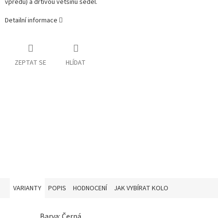
vpředu) a drtivou většinu sedel.
Detailní informace
ZEPTAT SE
HLÍDAT
VARIANTY
POPIS
HODNOCENÍ
JAK VYBÍRAT KOLO
Barva: Černá