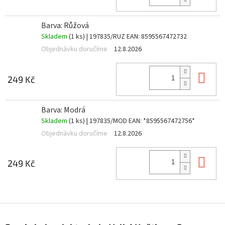
Barva: Růžová
Skladem
(1 ks)
| 197835/RUZ
EAN:
8595567472732
Objednávku doručíme
12.8.2026
Do 
249 Kč
Barva: Modrá
Skladem
(1 ks)
| 197835/MOD
EAN:
*8595567472756*
Objednávku doručíme
12.8.2026
Do 
249 Kč
Z
á