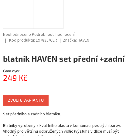
Průměrné
Neohodnoceno
Podrobnosti hodnocení
hodnocení
Kód produktu:
197835/CER
Značka:
HAVEN
produktu
je
blatník HAVEN set přední +zadní
0,0
z
5
Cena nyní:
hvězdiček.
249 Kč
Měrná
cena:
ZVOLTE VARIANTU
Set předního a zadního blatníku.
Blatníky vyrobeny z kvalitního plastu v kombinaci pestrých barev.
Vhodný pro většinu odpružených vidlic (výztuha vidlice musí být