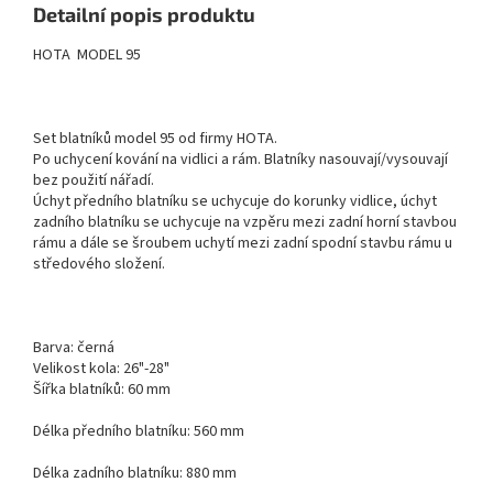
Detailní popis produktu
HOTA MODEL 95
Set blatníků model 95 od firmy HOTA.
Po uchycení kování na vidlici a rám. Blatníky nasouvají/vysouvají
bez použití nářadí.
Úchyt předního blatníku se uchycuje do korunky vidlice, úchyt
zadního blatníku se uchycuje na vzpěru mezi zadní horní stavbou
rámu a dále se šroubem uchytí mezi zadní spodní stavbu rámu u
středového složení.
Barva: černá
Velikost kola: 26"-28"
Šířka blatníků: 60 mm
Délka předního blatníku: 560 mm
Délka zadního blatníku: 880 mm