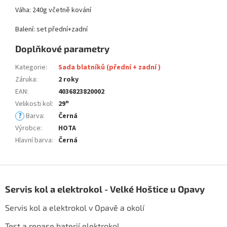
Váha: 240g včetně kování
Balení: set přední+zadní
Doplňkové parametry
Kategorie
:
Sada blatníků (přední + zadní )
Záruka
:
2 roky
EAN
:
4036823820002
Velikosti kol
:
29"
?
Barva
:
Černá
Výrobce
:
HOTA
Hlavní barva
:
Černá
Z
á
Servis kol a elektrokol - Velké Hoštice u Opavy
p
a
Servis kol a elektrokol v Opavě a okolí
t
í
Test a repase baterií elektrokol