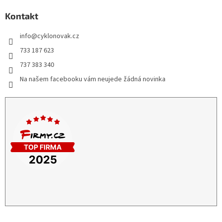
Kontakt
info
@
cyklonovak.cz
733 187 623
737 383 340
Na našem facebooku vám neujede žádná novinka