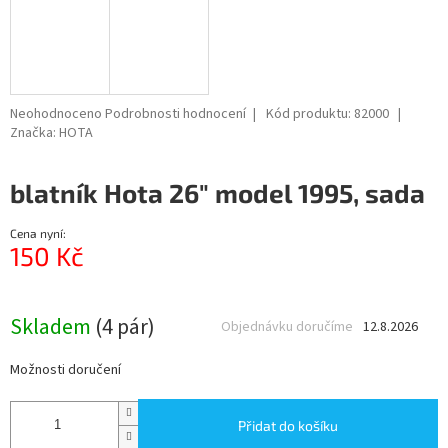
Průměrné
Neohodnoceno
Podrobnosti hodnocení
Kód produktu:
82000
hodnocení
Značka:
HOTA
produktu
je
blatník Hota 26" model 1995, sada
0,0
z
5
Cena nyní:
hvězdiček.
150 Kč
Měrná
cena:
Skladem
(4 pár)
Objednávku doručíme
12.8.2026
Možnosti doručení
Přidat do košíku