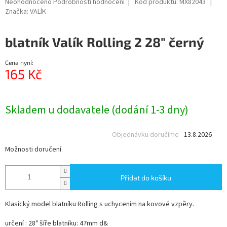
Průměrné
Neohodnoceno
Podrobnosti hodnocení
Kód produktu:
MX82043
hodnocení
Značka:
VALÍK
produktu
je
blatník Valík Rolling 2 28" černý
0,0
z
5
Cena nyní:
hvězdiček.
165 Kč
Měrná
cena:
Skladem u dodavatele (dodání 1-3 dny)
Objednávku doručíme
13.8.2026
Možnosti doručení
Přidat do košíku
Klasický model blatníku Rolling s uchycením na kovové vzpěry.
určení : 28" šíře blatníku: 47mm d&