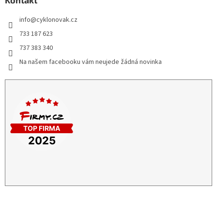
Kontakt
info
@
cyklonovak.cz
733 187 623
737 383 340
Na našem facebooku vám neujede žádná novinka