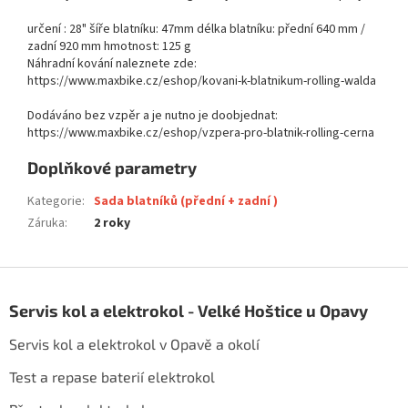
určení : 28" šíře blatníku: 47mm délka blatníku: přední 640 mm /
zadní 920 mm hmotnost: 125 g
Náhradní kování naleznete zde:
https://www.maxbike.cz/eshop/kovani-k-blatnikum-rolling-walda
Dodáváno bez vzpěr a je nutno je doobjednat:
https://www.maxbike.cz/eshop/vzpera-pro-blatnik-rolling-cerna
Doplňkové parametry
Kategorie
:
Sada blatníků (přední + zadní )
Záruka
:
2 roky
Z
á
Servis kol a elektrokol - Velké Hoštice u Opavy
p
a
Servis kol a elektrokol v Opavě a okolí
t
í
Test a repase baterií elektrokol