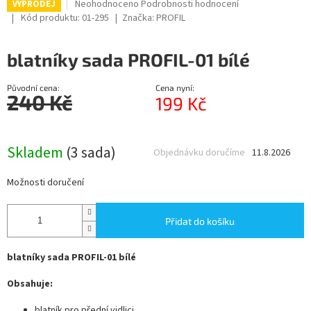
Průměrné
Neohodnoceno
Podrobnosti hodnocení
VÝPRODEJ
hodnocení
Kód produktu:
01-295
Značka:
PROFIL
produktu
je
blatníky sada PROFIL-01 bílé
0,0
z
5
Původní cena:
Cena nyní:
hvězdiček.
240 Kč
199 Kč
Měrná
cena:
Skladem
(3 sada)
Objednávku doručíme
11.8.2026
Možnosti doručení
Přidat do košíku
blatníky sada PROFIL-01 bílé
Obsahuje:
blatník pro přední vidlici