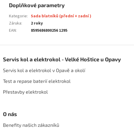
Doplňkové parametry
Kategorie
:
Sada blatníků (přední + zadní )
Záruka
:
2 roky
EAN
:
8595686800256 1295
Z
á
Servis kol a elektrokol - Velké Hoštice u Opavy
p
a
Servis kol a elektrokol v Opavě a okolí
t
í
Test a repase baterií elektrokol
Přestavby elektrokol
O nás
Benefity našich zákazníků