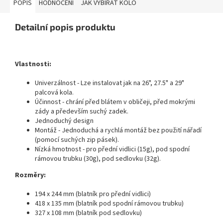
POPIS
HODNOCENÍ
JAK VYBÍRAT KOLO
Detailní popis produktu
Vlastnosti:
Univerzálnost - Lze instalovat jak na 26", 27.5" a 29"
palcová kola.
Účinnost - chrání před blátem v obličeji, před mokrými
zády a především suchý zadek.
Jednoduchý design
Montáž - Jednoduchá a rychlá montáž bez použití nářadí
(pomocí suchých zip pásek).
Nízká hmotnost - pro přední vidlici (15g), pod spodní
rámovou trubku (30g), pod sedlovku (32g).
Rozměry:
194 x 244 mm (blatník pro přední vidlici)
418 x 135 mm (blatník pod spodní rámovou trubku)
327 x 108 mm (blatník pod sedlovku)