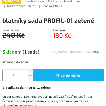
Průměrné
Neohodnoceno
Podrobnosti hodnocení
VÝPRODEJ
hodnocení
Kód produktu:
01-290
Značka:
PROFIL
produktu
je
blatníky sada PROFIL-01 zelené
0,0
z
5
Původní cena:
Cena nyní:
hvězdiček.
240 Kč
180 Kč
Měrná
cena:
Skladem
(1 sada)
Objednávku doručíme
12.8.2026
Možnosti doručení
Přidat do košíku
blatníky sada PROFIL-01 zelené
Univerzálnost - Lze instalovat jak na 26", 27.5" a 29" palcová kola.
Účinnost - chrání před blátem v obličeji, před mokrými zády a
především suchý zadek.