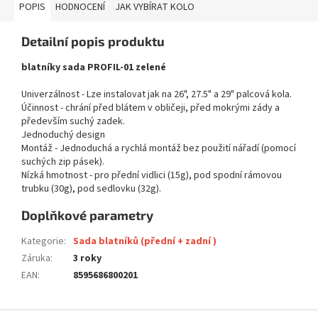
POPIS
HODNOCENÍ
JAK VYBÍRAT KOLO
Detailní popis produktu
blatníky sada PROFIL-01 zelené
Univerzálnost - Lze instalovat jak na 26", 27.5" a 29" palcová kola.
Účinnost - chrání před blátem v obličeji, před mokrými zády a
především suchý zadek.
Jednoduchý design
Montáž - Jednoduchá a rychlá montáž bez použití nářadí (pomocí
suchých zip pásek).
Nízká hmotnost - pro přední vidlici (15g), pod spodní rámovou
trubku (30g), pod sedlovku (32g).
Doplňkové parametry
Kategorie
:
Sada blatníků (přední + zadní )
Záruka
:
3 roky
EAN
:
8595686800201
Z