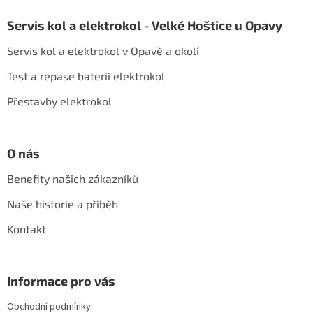
á
Servis kol a elektrokol - Velké Hoštice u Opavy
p
a
Servis kol a elektrokol v Opavě a okolí
t
í
Test a repase baterií elektrokol
Přestavby elektrokol
O nás
Benefity našich zákazníků
Naše historie a příběh
Kontakt
Informace pro vás
Obchodní podmínky