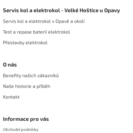
á
Servis kol a elektrokol - Velké Hoštice u Opavy
p
a
Servis kol a elektrokol v Opavě a okolí
t
í
Test a repase baterií elektrokol
Přestavby elektrokol
O nás
Benefity našich zákazníků
Naše historie a příběh
Kontakt
Informace pro vás
Obchodní podmínky