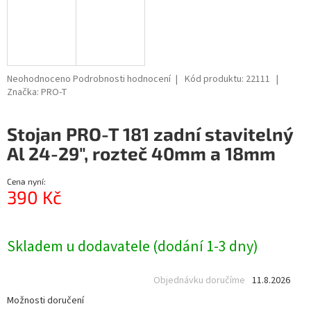
Průměrné
Neohodnoceno
Podrobnosti hodnocení
Kód produktu:
22111
hodnocení
Značka:
PRO-T
produktu
je
Stojan PRO-T 181 zadní stavitelný
0,0
z
Al 24-29", rozteč 40mm a 18mm
5
hvězdiček.
Cena nyní:
390 Kč
Měrná
cena:
Skladem u dodavatele (dodání 1-3 dny)
Objednávku doručíme
11.8.2026
Možnosti doručení