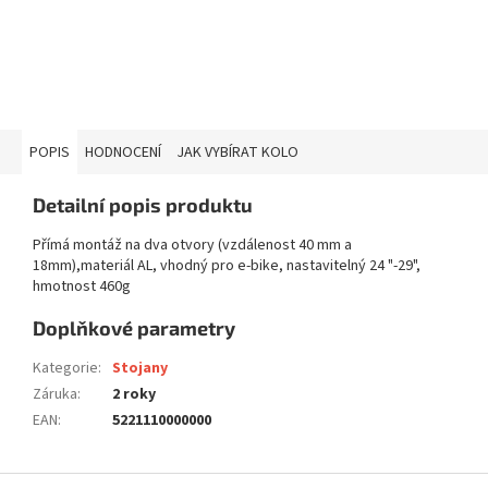
POPIS
HODNOCENÍ
JAK VYBÍRAT KOLO
Detailní popis produktu
Přímá montáž na dva otvory (vzdálenost 40 mm a
18mm),materiál AL, vhodný pro e-bike, nastavitelný 24 "-29",
hmotnost 460g
Doplňkové parametry
Kategorie
:
Stojany
Záruka
:
2 roky
EAN
:
5221110000000
Z