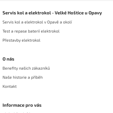
Z
á
Servis kol a elektrokol - Velké Hoštice u Opavy
p
a
Servis kol a elektrokol v Opavě a okolí
t
í
Test a repase baterií elektrokol
Přestavby elektrokol
O nás
Benefity našich zákazníků
Naše historie a příběh
Kontakt
Informace pro vás