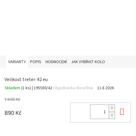
VARIANTY
POPIS
HODNOCENÍ
JAK VYBÍRAT KOLO
Velikost treter: 42 eu
Skladem
(1 ks)
| 195580/42
Objednávku doručíme
11.8.2026
1 490 Kč
Do 
890 Kč