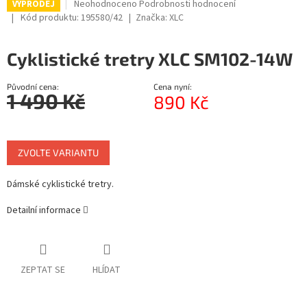
Průměrné
Neohodnoceno
Podrobnosti hodnocení
VÝPRODEJ
hodnocení
Kód produktu:
195580/42
Značka:
XLC
produktu
je
Cyklistické tretry XLC SM102-14W
0,0
z
5
Původní cena:
Cena nyní:
hvězdiček.
1 490 Kč
890 Kč
Měrná
cena:
ZVOLTE VARIANTU
Dámské cyklistické tretry.
Detailní informace
ZEPTAT SE
HLÍDAT