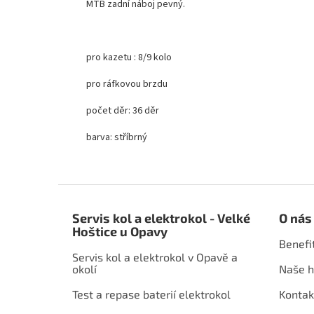
MTB zadní náboj pevný.
pro kazetu : 8/9 kolo
pro ráfkovou brzdu
počet děr: 36 děr
barva: stříbrný
Z
á
Servis kol a elektrokol - Velké
O nás
p
Hoštice u Opavy
a
Benefi
t
Servis kol a elektrokol v Opavě a
í
okolí
Naše h
Test a repase baterií elektrokol
Kontak