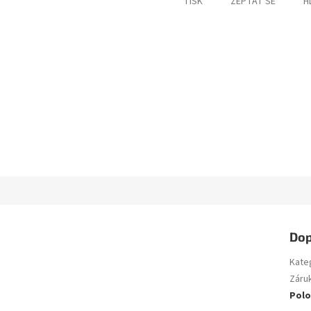
TISK
ZEPTAT SE
H
Dop
Kate
Záru
Polo