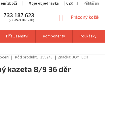
cení zboží
Moje objednávka
CZK
Přihlášení
733 187 623
NÁKUPNÍ
Prázdný košík
(Po - Pá 9:00 - 17:00)
KOŠÍK
Příslušenství
Komponenty
Poukázky
Výprodej
ocení
Kód produktu:
199245
Značka:
JOYTECH
ný kazeta 8/9 36 děr