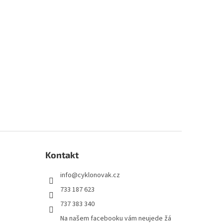
Kontakt
info
@
cyklonovak.cz
733 187 623
737 383 340
Na našem facebooku vám neujede žá