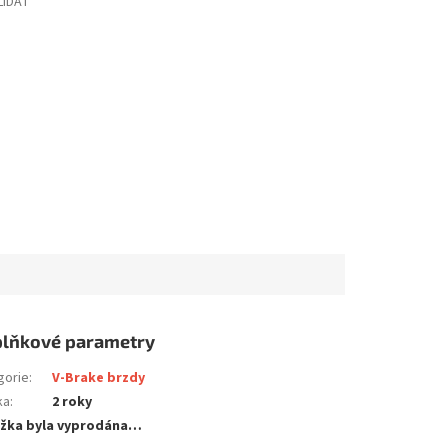
LÍDAT
lňkové parametry
gorie
:
V-Brake brzdy
ka
:
2 roky
žka byla vyprodána…