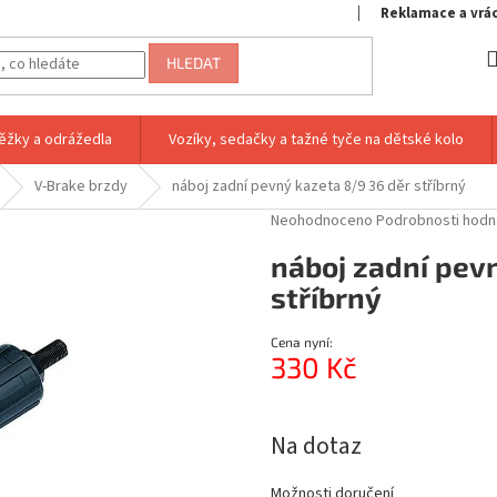
Reklamace a vrá
HLEDAT
ěžky a odrážedla
Vozíky, sedačky a tažné tyče na dětské kolo
V-Brake brzdy
náboj zadní pevný kazeta 8/9 36 děr stříbrný
Průměrné
Neohodnoceno
Podrobnosti hodn
hodnocení
náboj zadní pev
produktu
je
stříbrný
0,0
z
Cena nyní:
5
330 Kč
hvězdiček.
Měrná
cena:
Na dotaz
Možnosti doručení