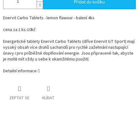
Přidat do košíku
Enervit Carbo Tablets - lemon flawour - balení 4ks
cena za 1 ks-10kč
Energetické tablety Enervit Carbo Tablets (dříve Enervit GT Sport) mají
vysoký obsah více druhů sacharidů pro rychlé zažehnání nastupující
únavy i pro průběžné doplňování energie. Jsou připravené tak, abyste
je mohli mít vždy u sebe k okamžitému použití.
Detailní informace
ZEPTAT SE
HLÍDAT