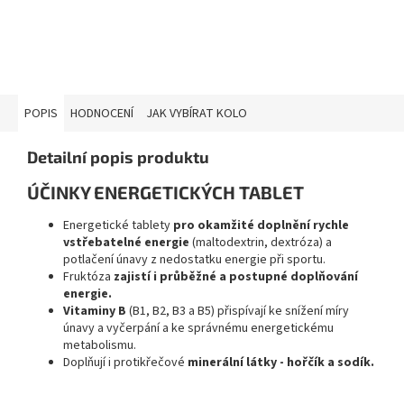
POPIS
HODNOCENÍ
JAK VYBÍRAT KOLO
Detailní popis produktu
ÚČINKY ENERGETICKÝCH TABLET
Energetické tablety
pro okamžité doplnění rychle
vstřebatelné energie
(maltodextrin, dextróza) a
potlačení únavy z nedostatku energie při sportu.
Fruktóza
zajistí i průběžné a postupné doplňování
energie.
Vitaminy B
(B1, B2, B3 a B5) přispívají ke snížení míry
únavy a vyčerpání a ke správnému energetickému
metabolismu.
Doplňují i protikřečové
minerální látky - hořčík a sodík.