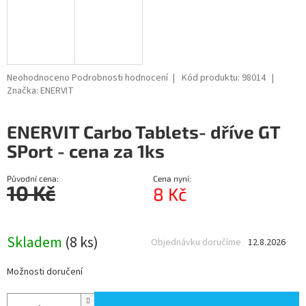
Průměrné
Neohodnoceno
Podrobnosti hodnocení
Kód produktu:
98014
hodnocení
Značka:
ENERVIT
produktu
je
ENERVIT Carbo Tablets- dříve GT
0,0
z
SPort - cena za 1ks
5
hvězdiček.
Původní cena:
Cena nyní:
10 Kč
8 Kč
Měrná
cena:
Skladem
(8 ks)
Objednávku doručíme
12.8.2026
Možnosti doručení