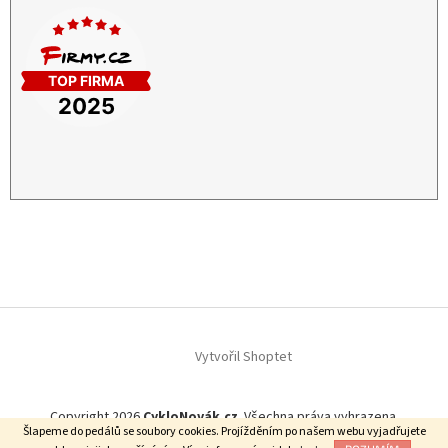
Vytvořil Shoptet
Copyright 2026
CykloNovák.cz
. Všechna práva vyhrazena.
Šlapeme do pedálů se soubory cookies. Projížděním po našem webu vyjadřujete
Našli jste lepší cenu?