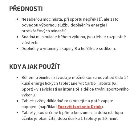
PŘEDNOSTI
Nezaberou moc místa, při sportu nepřekáží, ale zato
odvedou výbornou službu doplněním energie i
protikřečových minerálů.
Snadná manipulace během výkonu, jsou lehce rozpustné
v ústech.
Doplněny o vitaminy skupiny B a hořčík se sodíkem.
KDY A JAK POUŽÍT
Během tréninku i závodu je možné konzumovat od 6 do 14
kusů energetických tablet Enervit Carbo Tablets (GT
Sport) - v závislosti na intenzitě a délce trvání sportovního
výkonu.
Tabletu vždy důkladně rozkousejte a poté zapijte
nápojem (například
Enervit Isotonic Drink
).
Tablety jsou určené k přímo konzumaci a doba nástupu
účinku je okamžitá, doba účinku 1 tablety je 20 minut.