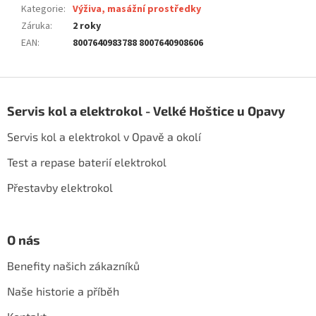
Kategorie
:
Výživa, masážní prostředky
Záruka
:
2 roky
EAN
:
8007640983788 8007640908606
Z
á
Servis kol a elektrokol - Velké Hoštice u Opavy
p
a
Servis kol a elektrokol v Opavě a okolí
t
í
Test a repase baterií elektrokol
Přestavby elektrokol
O nás
Benefity našich zákazníků
Naše historie a příběh