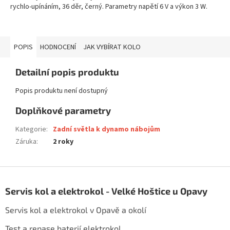
rychlo-upínáním, 36 děr, černý. Parametry napětí 6 V a výkon 3 W.
POPIS
HODNOCENÍ
JAK VYBÍRAT KOLO
Detailní popis produktu
Popis produktu není dostupný
Doplňkové parametry
Kategorie
:
Zadní světla k dynamo nábojům
Záruka
:
2 roky
Z
á
Servis kol a elektrokol - Velké Hoštice u Opavy
p
a
Servis kol a elektrokol v Opavě a okolí
t
í
Test a repase baterií elektrokol