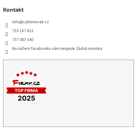
Kontakt
info
@
cyklonovak.cz
733 187 623
737 383 340
Na našem facebooku vám neujede žádná novinka