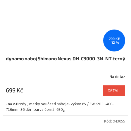
799 Kč
–12 %
dynamo naboj Shimano Nexus DH-C3000-3N-NT černý
Na dotaz
699 Kč
DETAIL
- na V-Brzdy , matky součastí náboje- výkon 6V / 3W K911 -400-
716mm- 36 děr- barva černá- 680g
Kód:
943055