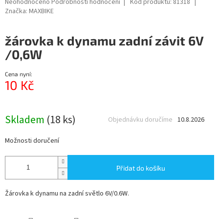
Průměrné
Neohodnoceno
Podrobnosti hodnocení
Kód produktu:
81318
hodnocení
Značka:
MAXBIKE
produktu
je
žárovka k dynamu zadní závit 6V
0,0
z
/0,6W
5
hvězdiček.
Cena nyní:
10 Kč
Měrná
cena:
Skladem
(18 ks)
Objednávku doručíme
10.8.2026
Možnosti doručení
Přidat do košíku
Žárovka k dynamu na zadní světlo 6V/0.6W.