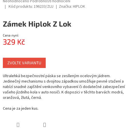
Průměrné
Neohodnoceno
Podrobnosti hodnocení
hodnocení
Kód produktu:
196233/ZLU
Značka:
HIPLOK
produktu
je
Zámek Hiplok Z Lok
0,0
z
5
Cena nyní:
hvězdiček.
329 Kč
Měrná
cena:
ZVOLTE VARIANTU
Ultralehká bezpečnostní páska se zesíleným ocelovým jádrem.
Jedinečný mechanismu s dvojitou západkou umožňuje pevné stažení a
nabízí snadné zajištění venkovního vybavení či dodatečné zabezpečení
vašeho jízdního kola v auto nosiči. K dispozici v těchto barvách: m
odrá,
oranžová, žlutá, černá.
Cena je za jeden kus.