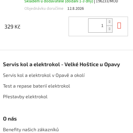
Skladem u dodavatele (dodání 1-3 dny)
| 196233/MOD
Objednávku doručíme
12.8.2026
Do 
329 Kč
Z
á
Servis kol a elektrokol - Velké Hoštice u Opavy
p
a
Servis kol a elektrokol v Opavě a okolí
t
í
Test a repase baterií elektrokol
Přestavby elektrokol
O nás
Benefity našich zákazníků