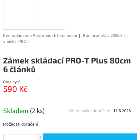
Průměrné
Neohodnoceno
Podrobnosti hodnocení
Kód produktu:
23550
hodnocení
Značka:
PRO-T
produktu
je
Zámek skládací PRO-T Plus 80cm
0,0
z
6 článků
5
hvězdiček.
Cena nyní:
590 Kč
Měrná
cena:
Skladem
(2 ks)
Objednávku doručíme
11.8.2026
Možnosti doručení