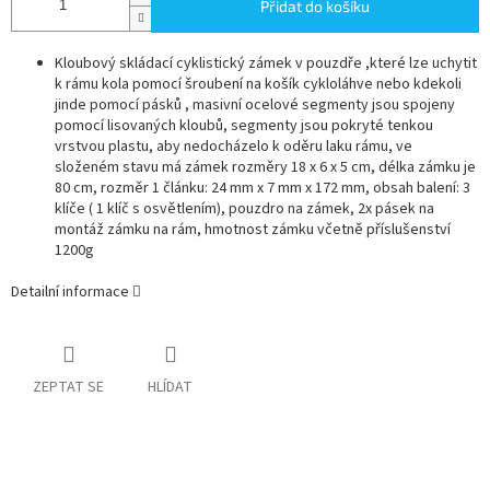
Přidat do košíku
Kloubový skládací cyklistický zámek v pouzdře ,které lze uchytit
k rámu kola pomocí šroubení na košík cykloláhve nebo kdekoli
jinde pomocí pásků , masivní ocelové segmenty jsou spojeny
pomocí lisovaných kloubů, segmenty jsou pokryté tenkou
vrstvou plastu, aby nedocházelo k oděru laku rámu, ve
složeném stavu má zámek rozměry 18 x 6 x 5 cm, délka zámku je
80 cm, rozměr 1 článku: 24 mm x 7 mm x 172 mm, obsah balení: 3
klíče ( 1 klíč s osvětlením), pouzdro na zámek, 2x pásek na
montáž zámku na rám, hmotnost zámku včetně příslušenství
1200g
Detailní informace
ZEPTAT SE
HLÍDAT