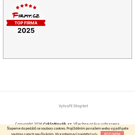
Vytvořil Shoptet
Copyright 2026
CykloNovák.cz
. Všechna práva vyhrazena.
Šlapeme do pedálů se soubory cookies. Projížděním po našem webu vyjadřujete
Našli jste lepší cenu?
souhlas s jejich používáním. Více informací najdete
tady.
ROZUMÍM