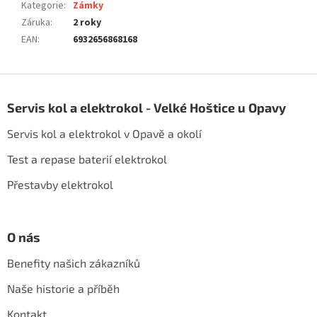
Kategorie
:
Zámky
Záruka
:
2 roky
EAN
:
6932656868168
Z
á
Servis kol a elektrokol - Velké Hoštice u Opavy
p
a
Servis kol a elektrokol v Opavě a okolí
t
í
Test a repase baterií elektrokol
Přestavby elektrokol
O nás
Benefity našich zákazníků
Naše historie a příběh
Kontakt