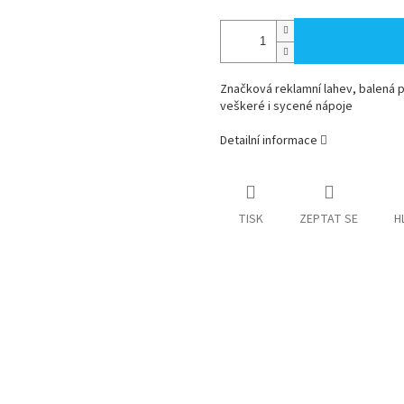
Značková reklamní lahev,
balená p
veškeré i sycené nápoje
Detailní informace
TISK
ZEPTAT SE
H