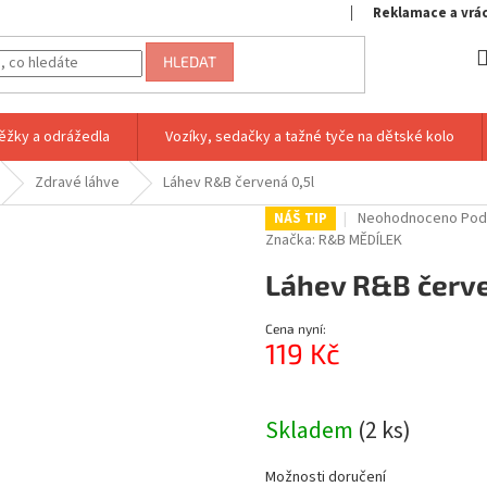
Reklamace a vrá
HLEDAT
ěžky a odrážedla
Vozíky, sedačky a tažné tyče na dětské kolo
Zdravé láhve
Láhev R&B červená 0,5l
Průměrné
Neohodnoceno
Pod
NÁŠ TIP
hodnocení
Značka:
R&B MĚDÍLEK
produktu
Láhev R&B červe
je
0,0
z
Cena nyní:
5
119 Kč
hvězdiček.
Měrná
cena:
Skladem
(2 ks)
Možnosti doručení