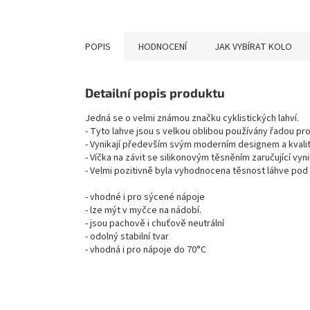
POPIS
HODNOCENÍ
JAK VYBÍRAT KOLO
Detailní popis produktu
Jedná se o velmi známou značku cyklistických lahví.
- Tyto lahve jsou s velkou oblibou používány řadou pro
- Vynikají především svým moderním designem a kvalit
- Víčka na závit se silikonovým těsněním zaručující vyni
- Velmi pozitivně byla vyhodnocena těsnost láhve pod
- vhodné i pro sýcené nápoje
- lze mýt v myčce na nádobí.
- jsou pachově i chuťově neutrální
- odolný stabilní tvar
- vhodná i pro nápoje do 70°C