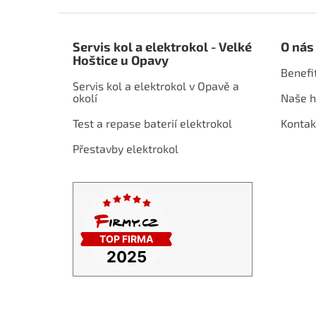
Z
á
Servis kol a elektrokol - Velké
O nás
p
Hoštice u Opavy
a
Benefi
t
Servis kol a elektrokol v Opavě a
í
okolí
Naše h
Test a repase baterií elektrokol
Kontak
Přestavby elektrokol