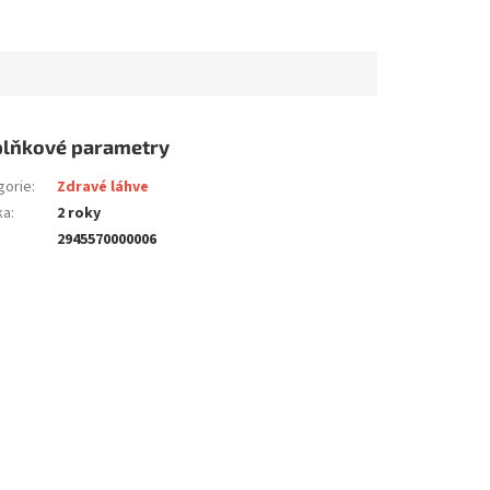
lňkové parametry
gorie
:
Zdravé láhve
ka
:
2 roky
2945570000006