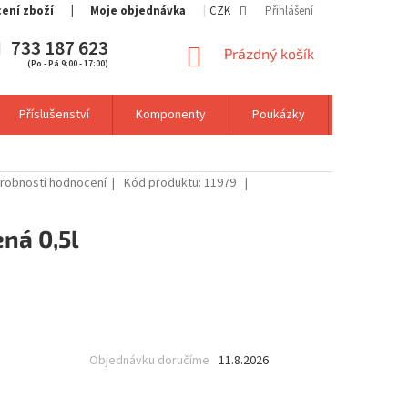
cení zboží
Moje objednávka
CZK
Přihlášení
733 187 623
NÁKUPNÍ
Prázdný košík
(Po - Pá 9:00 - 17:00)
KOŠÍK
Příslušenství
Komponenty
Poukázky
Výprodej
robnosti hodnocení
Kód produktu:
11979
ná 0,5l
Objednávku doručíme
11.8.2026