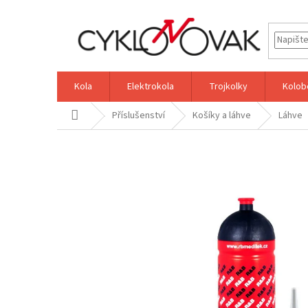
Přejít
na
obsah
Kola
Elektrokola
Trojkolky
Kolob
Domů
Příslušenství
Košíky a láhve
Láhve