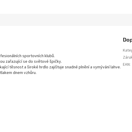
Dop
Kate
fesionálních sportovních klubů.
Záru
ou zařazující se do světové špičky.
EAN
:
kající těsnost a široké hrdlo zajištuje snadné plnění a vymývání lahve.
 tlakem dnem vzhůru.