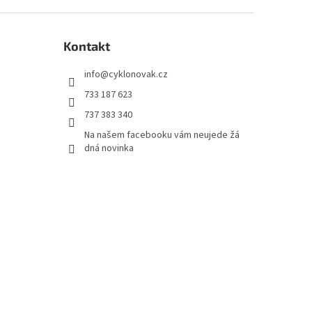
Kontakt
info
@
cyklonovak.cz
733 187 623
737 383 340
Na našem facebooku vám neujede žá
dná novinka