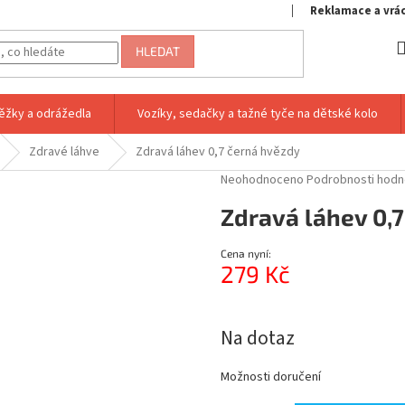
Reklamace a vrá
HLEDAT
ěžky a odrážedla
Vozíky, sedačky a tažné tyče na dětské kolo
Zdravé láhve
Zdravá láhev 0,7 černá hvězdy
Průměrné
Neohodnoceno
Podrobnosti hodn
hodnocení
Zdravá láhev 0,
produktu
je
0,0
Cena nyní:
z
279 Kč
5
hvězdiček.
Měrná
cena:
Na dotaz
Možnosti doručení