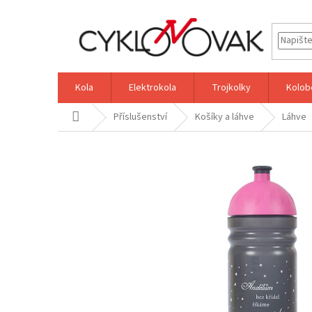
Přejít
na
obsah
Kola
Elektrokola
Trojkolky
Kolob
Domů
Příslušenství
Košíky a láhve
Láhve