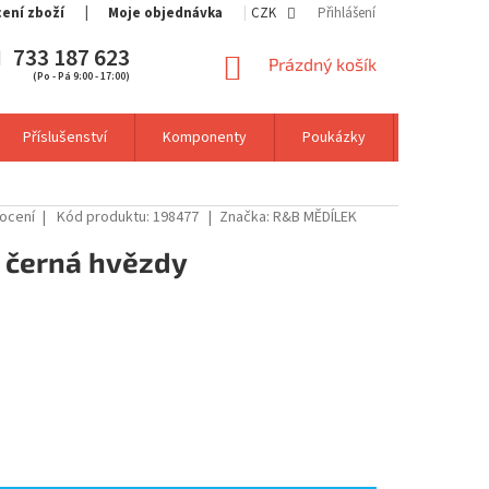
cení zboží
Moje objednávka
CZK
Přihlášení
733 187 623
NÁKUPNÍ
Prázdný košík
(Po - Pá 9:00 - 17:00)
KOŠÍK
Příslušenství
Komponenty
Poukázky
Výprodej
ocení
Kód produktu:
198477
Značka:
R&B MĚDÍLEK
7 černá hvězdy