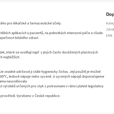
Dop
tého pro lékařské a farmaceutické účely.
Kate
Záru
otělních aplikacích u pacientů, na jednotkách intenzivní péče a všude
EAN
:
zpečnost lidského zdraví.
ek, které se uvolňují např. z jiných často dovážených plastových
h nejbližších.
Je snadné udržovat ji stále hygienicky čistou. Její použití je možné
 100°C, ledové nápoje nebo sycené. U sycených nápojů doporučujeme
sama neuvolňovala.
 výrobků určených pro styk s potravinami v rámci platné legislativy
ní prostředí. Vyrobeno v České republice.