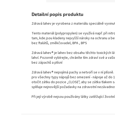
Detailní popis produktu
Zdravá lahev je vyrobena z materiálu speciálně vyvinu
Tento materiál (polypropylen) se využívá např. při nitr
tam, kde jsou kladeny nejvyšší nároky na ochranu a be
bez ftalátů, změkčovadel, BPA , BPS
Zdravá lahev® je lahev bez obsahu těchto toxických lát
lahví. Pozorně vybírejte, chráníte tím zdraví své a vašic
bez zápachů a plísní
Zdravá lahev® nepojímá pachy a netvoří se v ní plísně. 
pro všechny typy nápojů bez omezení - nápoje až do
otočit zátku do pozice „CLOSE", aby se zátka tlakem 
splňuje nejnovější požadavky na zdravotní nezávadnost
Při její výrobě nejsou používány látky zatěžující život