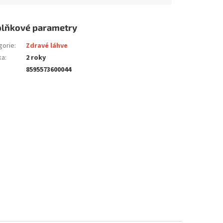
lňkové parametry
gorie
:
Zdravé láhve
ka
:
2 roky
8595573600044