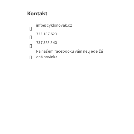
Kontakt
info
@
cyklonovak.cz
733 187 623
737 383 340
Na našem facebooku vám neujede žá
dná novinka