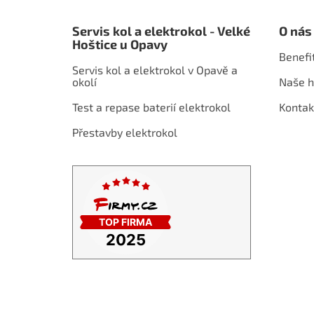
Z
á
Servis kol a elektrokol - Velké
O nás
p
Hoštice u Opavy
a
Benefi
t
Servis kol a elektrokol v Opavě a
í
okolí
Naše h
Test a repase baterií elektrokol
Kontak
Přestavby elektrokol