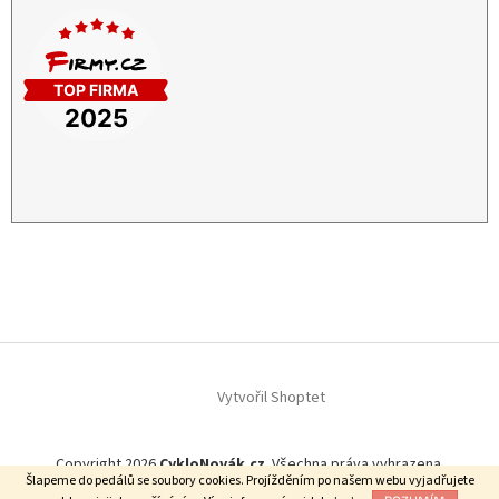
Vytvořil Shoptet
Copyright 2026
CykloNovák.cz
. Všechna práva vyhrazena.
Šlapeme do pedálů se soubory cookies. Projížděním po našem webu vyjadřujete
Našli jste lepší cenu?