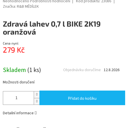
Průměrné
Neohodnoceno
Podrobnosti hodnocení
Kód produktu:
23086
hodnocení
Značka:
R&B MĚDÍLEK
produktu
je
Zdravá lahev 0,7 l BIKE 2K19
0,0
z
oranžová
5
hvězdiček.
Cena nyní:
279 Kč
Měrná
cena:
Skladem
(1 ks)
Objednávku doručíme
12.8.2026
Možnosti doručení
Přidat do košíku
Detailní informace