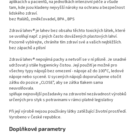
aplikacích u pacientů, na jednotkách intenzivní péče a všude
tam, kde jsou kladeny nejvyšší nároky na ochranu a bezpečnost
lidského zdraví.
bez ftalátů, změkčovadel, BPA , BPS
Zdravá lahev® je lahev bez obsahu těchto toxických látek, které
se uvolňují např. z jiných často dovážených plastových lahví.
Pozorně vybírejte, chráníte tím zdraví své a vašich nejbližších.
bez zápachů a plísní
Zdravá lahev® nepojímá pachy a netvoří se v ní plísně. Je snadné
udržovat ji stále hygienicky čistou. Její použití je možné pro
všechny typy nápojů bez omezení - nápoje až do 100°C, ledové
nápoje nebo sycené. U sycených nápojů doporučujeme otočit
zátku do pozice „CLOSE", aby se zátka tlakem sama
neuvolňovala.
splňuje nejnovější požadavky na zdravotní nezávadnost výrobků
určených pro styk s potravinami v rámci platné legislativy
Při její výrobě nejsou používány látky zatěžující životní prostředí.
Vyrobeno v České republice.
Doplňkové parametry