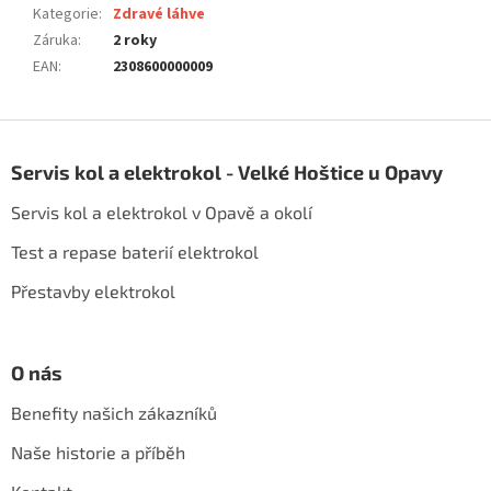
Kategorie
:
Zdravé láhve
Záruka
:
2 roky
EAN
:
2308600000009
Z
á
Servis kol a elektrokol - Velké Hoštice u Opavy
p
a
Servis kol a elektrokol v Opavě a okolí
t
í
Test a repase baterií elektrokol
Přestavby elektrokol
O nás
Benefity našich zákazníků
Naše historie a příběh