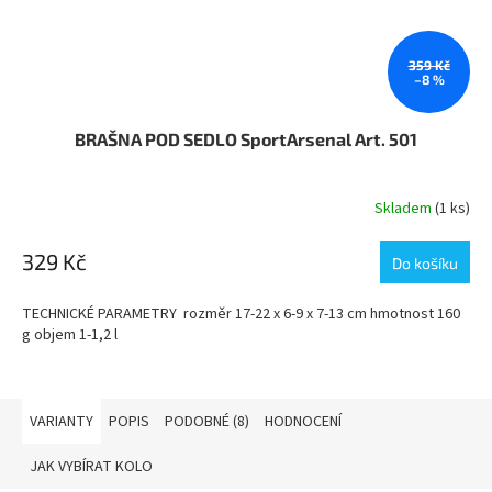
359 Kč
–8 %
BRAŠNA POD SEDLO SportArsenal Art. 501
Skladem
(1 ks)
329 Kč
Do košíku
TECHNICKÉ PARAMETRY rozměr 17-22 x 6-9 x 7-13 cm hmotnost 160
g objem 1-1,2 l
VARIANTY
POPIS
PODOBNÉ (8)
HODNOCENÍ
JAK VYBÍRAT KOLO