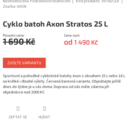
Průměrné
Neohodnoceno
Podrobnosti hodnocení
Kód produktu:
39756/CER
hodnocení
Značka:
AXON
produktu
je
Cyklo batoh Axon Stratos 25 L
0,0
z
5
Původní cena:
Cena nyní:
hvězdiček.
1 690 Kč
od
1 490 Kč
Měrná
cena:
ZVOLTE VARIANTU
Sportovní a pohodlné cyklistické batohy Axon s obsahem 25 L nebo 18 L
na krátké i dlouhé výlety. Červená barevná varianta. Objednejte ještě
dnes do týdne je u vás doma. Dopravu od nás máte zdarma při
objednávce nad 2000 Kč.
ZEPTAT SE
HLÍDAT