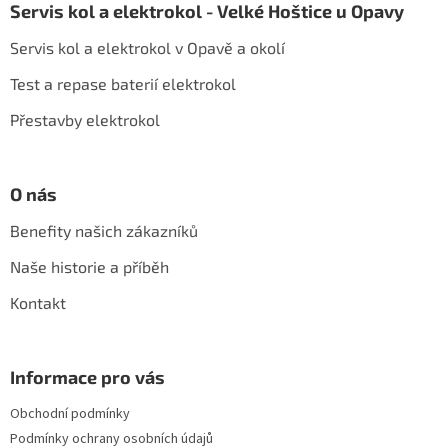
Servis kol a elektrokol - Velké Hoštice u Opavy
p
a
Servis kol a elektrokol v Opavě a okolí
t
í
Test a repase baterií elektrokol
Přestavby elektrokol
O nás
Benefity našich zákazníků
Naše historie a příběh
Kontakt
Informace pro vás
Obchodní podmínky
Podmínky ochrany osobních údajů