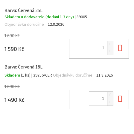
Barva: Červená 25L
Skladem u dodavatele (dodání 1-3 dny)
| 89005
Objednávku doručíme
12.8.2026
1 690 Kč
Do 
1 590 Kč
Barva: Červená 18L
Skladem
(1 ks)
| 39756/CER
Objednávku doručíme
11.8.2026
1 690 Kč
Do 
1 490 Kč
Z
á