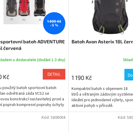
1 690 Kč
–5 %
 sportovní batoh ADVENTURE
Batoh Axon Asterix 18L čer
5l červená
kladem u dodavatele (dodání 1-3 dny)
Skla
DETAIL
Do
0 Kč
1 190 Kč
 použitý batoh sportovní batoh
Kompaktní batoh s objemem 18
lan odvětraná záda VCS2 se
litrů a větraným zádovým systém
novou konstrukcí nastavitelný prsní a
Ideální pro jednodenní výlety, spor
í popruh kompresní popruhy úchyty
aktivní pohyb v přírodě.
 8 kapes...
Kód:
S808004
Kód:
S8