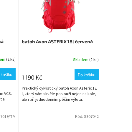
ná
batoh Axon ASTERIX 18l červená
dem
(2 ks)
Skladem
(2 ks)
 košíku
Do košíku
1 190 Kč
Praktický cyklistický batoh Axon Asterix 12
em VCS.
l, který vám skvěle poslouží nejen na kole,
t a
ale i při jednodenním pěším výletu.
07019/TM
Kód:
S807042