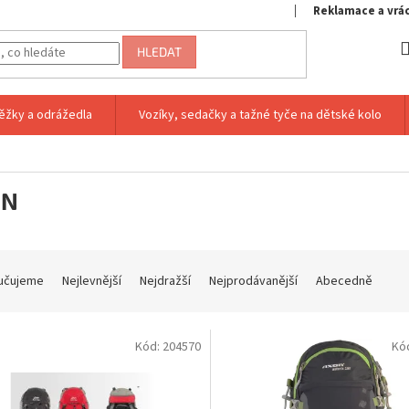
Reklamace a vrá
HLEDAT
ěžky a odrážedla
Vozíky, sedačky a tažné tyče na dětské kolo
ON
učujeme
Nejlevnější
Nejdražší
Nejprodávanější
Abecedně
Kód:
204570
Kó