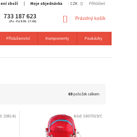
cení zboží
Moje objednávka
CZK
Přihlášení
733 187 623
NÁKUPNÍ
Prázdný košík
(Po - Pá 9:00 - 17:00)
KOŠÍK
Příslušenství
Komponenty
Poukázky
Výprodej
69
položek celkem
d:
208141
Kód:
S807019/C