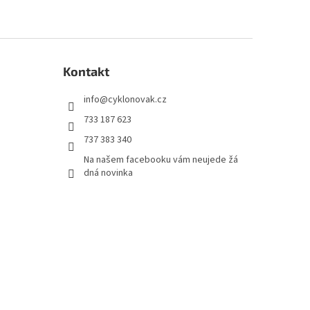
Kontakt
info
@
cyklonovak.cz
733 187 623
737 383 340
Na našem facebooku vám neujede žá
dná novinka