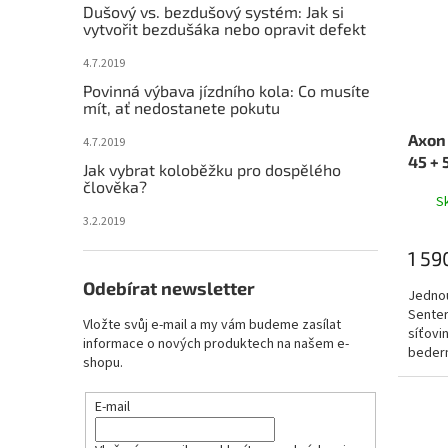
s
o
Dušový vs. bezdušový systém: Jak si
e
vytvořit bezdušáka nebo opravit defekt
p
d
l
r
u
4.7.2019
o
k
Povinná výbava jízdního kola: Co musíte
d
t
mít, ať nedostanete pokutu
u
ů
Axon
k
4.7.2019
45 + 
t
Jak vybrat koloběžku pro dospělého
ů
člověka?
S
3.2.2019
1 59
Odebírat newsletter
Jednou
Senter
Vložte svůj e-mail a my vám budeme zasílat
síťovi
informace o nových produktech na našem e-
bedern
shopu.
na hole
E-mail