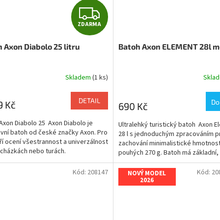
Z
ZDARMA
D
 Axon Diabolo 25 litru
Batoh Axon ELEMENT 28l m
A
R
Skladem
(1 ks)
Skla
M
DETAIL
Do
9 Kč
690 Kč
A
Axon Diabolo 25 Axon Diabolo je
Ultralehký turistický batoh Axon 
vní batoh od české značky Axon. Pro
28 l s jednoduchým zpracováním p
eří ocení všestrannost a univerzálnost
zachování minimalistické hmotnost
ocházkách nebo turách.
pouhých 270 g. Batoh má základní,
odlehčená záda a...
Kód:
208147
Kód:
20
NOVÝ MODEL
2026