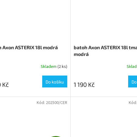
h Axon ASTERIX 18l modrá
batoh Axon ASTERIX 18l tm
modrá
Skladem
(2 ks)
Skla
Do košíku
Do
0 Kč
1 190 Kč
Kód:
202500/CER
Kód