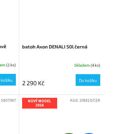
avě
batoh Axon DENALI 50l černá
dem
(2 ks)
Skladem
(4 ks)
 košíku
Do košíku
2 290 Kč
:
S807067
Kód:
208810/CER
NOVÝ MODEL
2026