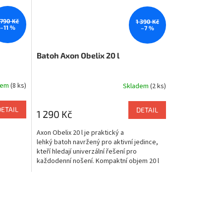
 790 Kč
1 390 Kč
–11 %
–7 %
Batoh Axon Obelix 20 l
dem
(8 ks)
Skladem
(2 ks)
DETAIL
DETAIL
1 290 Kč
Axon Obelix 20 l je praktický a
lehký batoh navržený pro aktivní jedince,
kteří hledají univerzální řešení pro
každodenní nošení. Kompaktní objem 20 l
postačí na...