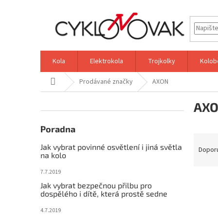
Přejít
na
obsah
Kola
Elektrokola
Trojkolky
Kolob
Domů
Prodávané značky
AXON
P
AX
o
s
t
Poradna
Ř
r
Jak vybrat povinné osvětlení i jiná světla
a
a
Dopor
na kolo
z
n
e
n
7.7.2019
V
n
í
Jak vybrat bezpečnou přilbu pro
ý
í
p
dospělého i dítě, která prostě sedne
p
p
a
4.7.2019
i
r
n