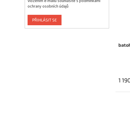
Vložením e-mailu souhlasíte s
podmínkami
ochrany osobních údajů
PŘIHLÁSIT SE
bato
1 19