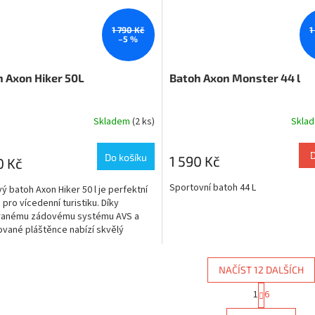
1 790 Kč
1
–5 %
 Axon Hiker 50L
Batoh Axon Monster 44 l
Skladem
(2 ks)
Skla
Do košíku
1 590 Kč
0 Kč
Sportovní batoh 44 L
ý batoh Axon Hiker 50 l je perfektní
 pro vícedenní turistiku. Díky
ranému zádovému systému AVS a
ované pláštěnce nabízí skvělý
rt
NAČÍST 12 DALŠÍCH
S
1
6
O
t
r
v