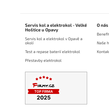
Z
á
Servis kol a elektrokol - Velké
O nás
p
Hoštice u Opavy
a
Benefi
t
Servis kol a elektrokol v Opavě a
í
okolí
Naše h
Test a repase baterií elektrokol
Kontak
Přestavby elektrokol