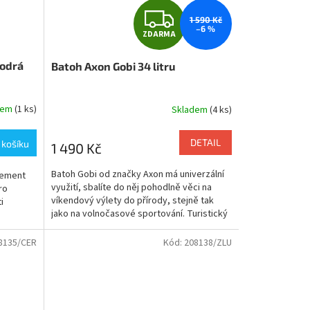
Z
1 590 Kč
–6 %
ZDARMA
D
odrá
Batoh Axon Gobi 34 litru
A
R
dem
(1 ks)
Skladem
(4 ks)
M
DETAIL
 košíku
1 490 Kč
A
Batoh Gobi od značky Axon má univerzální
Element
využití, sbalíte do něj pohodlně věci na
ro
víkendový výlety do přírody, stejně tak
i
jako na volnočasové sportování. Turistický
batoh...
8135/CER
Kód:
208138/ZLU