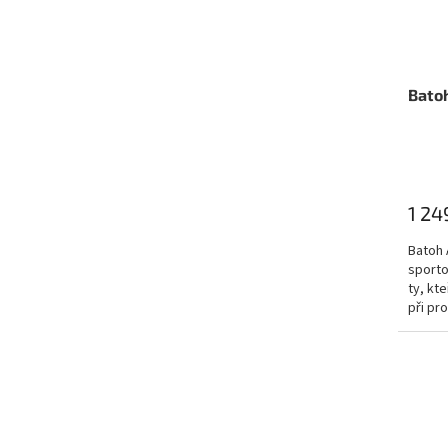
Batoh
1 24
Batoh 
sporto
ty, kt
při pr