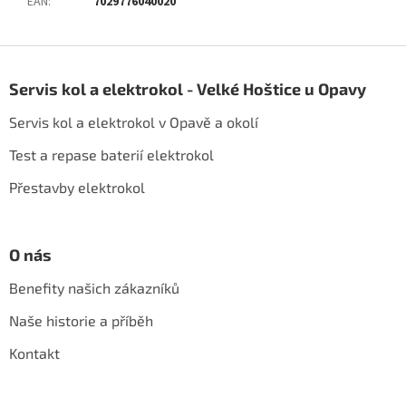
EAN
:
7029776040020
Z
á
Servis kol a elektrokol - Velké Hoštice u Opavy
p
a
Servis kol a elektrokol v Opavě a okolí
t
í
Test a repase baterií elektrokol
Přestavby elektrokol
O nás
Benefity našich zákazníků
Naše historie a příběh
Kontakt