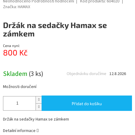
Průměrné
Neohodnoceno
Podrobnosti hodnocení
Kód produktu:
604020
hodnocení
Značka:
HAMAX
produktu
je
Držák na sedačky Hamax se
0,0
z
zámkem
5
hvězdiček.
Cena nyní:
800 Kč
Měrná
cena:
Skladem
(3 ks)
Objednávku doručíme
12.8.2026
Možnosti doručení
Přidat do košíku
Držák na sedačky Hamax se zámkem
Detailní informace