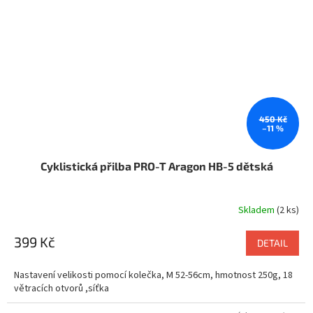
450 Kč
–11 %
Cyklistická přilba PRO-T Aragon HB-5 dětská
Skladem
(2 ks)
399 Kč
DETAIL
Nastavení velikosti pomocí kolečka, M 52-56cm, hmotnost 250g, 18
větracích otvorů ,síťka