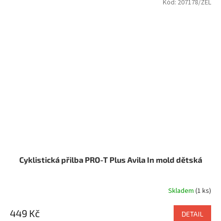
Kód:
207178/ZEL
Cyklistická přilba PRO-T Plus Avila In mold dětská
Skladem
(1 ks)
449 Kč
DETAIL