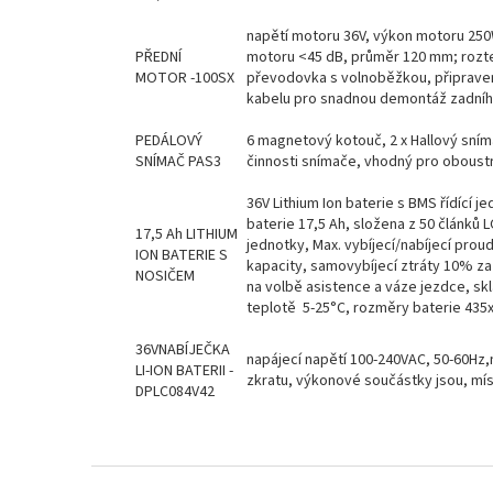
napětí motoru 36V, výkon motoru 250
PŘEDNÍ
motoru <45 dB, průměr 120 mm; rozte
MOTOR -100SX
převodovka s volnoběžkou, připrave
kabelu pro snadnou demontáž zadníh
PEDÁLOVÝ
6 magnetový kotouč, 2 x Hallový sním
SNÍMAČ PAS3
činnosti snímače, vhodný pro obous
36V Lithium Ion baterie s BMS řídící 
baterie 17,5 Ah, složena z 50 článků 
17,5 Ah LITHIUM
jednotky, Max. vybíjecí/nabíjecí proud
ION BATERIE S
kapacity, samovybíjecí ztráty 10% za 
NOSIČEM
na volbě asistence a váze jezdce, skl
teplotě 5-25°C, rozměry baterie 435
36VNABÍJEČKA
napájecí napětí 100-240VAC, 50-60Hz,n
LI-ION BATERII -
zkratu, výkonové součástky jsou, mí
DPLC084V42
Z