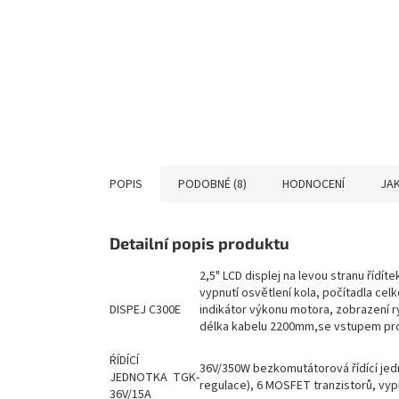
POPIS
PODOBNÉ (8)
HODNOCENÍ
JAK
Detailní popis produktu
2,5" LCD displej na levou stranu řídít
vypnutí osvětlení kola, počítadla cel
DISPEJ C300E
indikátor výkonu motora, zobrazení r
délka kabelu 2200mm,se vstupem pr
ŔÍDÍCÍ
36V/350W bezkomutátorová řídící jed
JEDNOTKA TGK-
regulace), 6 MOSFET tranzistorů, vyp
36V/15A