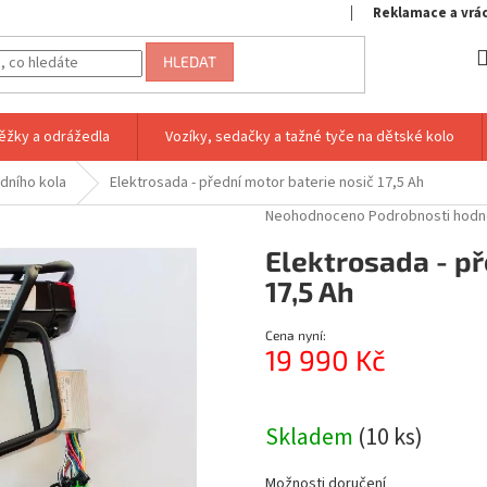
Reklamace a vrá
HLEDAT
ěžky a odrážedla
Vozíky, sedačky a tažné tyče na dětské kolo
dního kola
Elektrosada - přední motor baterie nosič 17,5 Ah
Průměrné
Neohodnoceno
Podrobnosti hodn
hodnocení
Elektrosada - př
produktu
je
17,5 Ah
0,0
z
Cena nyní:
5
19 990 Kč
hvězdiček.
Měrná
cena:
Skladem
(10 ks)
Možnosti doručení