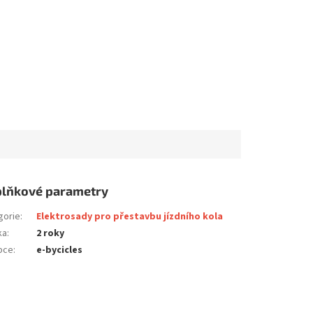
lňkové parametry
gorie
:
Elektrosady pro přestavbu jízdního kola
ka
:
2 roky
bce
:
e-bycicles