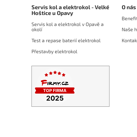
á
Servis kol a elektrokol - Velké
O nás
p
Hoštice u Opavy
a
Benefi
t
Servis kol a elektrokol v Opavě a
í
okolí
Naše h
Test a repase baterií elektrokol
Kontak
Přestavby elektrokol