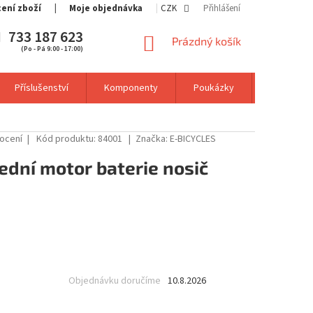
cení zboží
Moje objednávka
CZK
Přihlášení
733 187 623
NÁKUPNÍ
Prázdný košík
(Po - Pá 9:00 - 17:00)
KOŠÍK
Příslušenství
Komponenty
Poukázky
Výprodej
ocení
Kód produktu:
84001
Značka:
E-BICYCLES
ední motor baterie nosič
Objednávku doručíme
10.8.2026