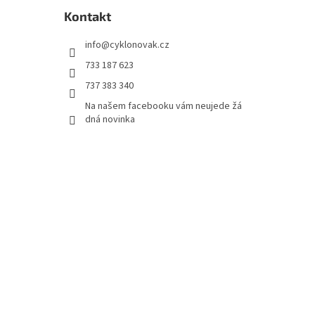
Kontakt
info
@
cyklonovak.cz
733 187 623
737 383 340
Na našem facebooku vám neujede žá
dná novinka