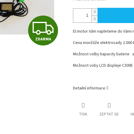
Z
El.motor Vám napleteme do Vámi n
ZDARMA
D
Cena monžáže elektrosady 2.000 
Možnost volby kapacity baterie s
A
Možnost voby LCD displeje C300E 
R
Detailní informace
M
TISK
ZEPTAT SE
H
A