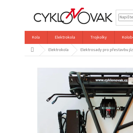
Přejít
na
obsah
Kola
Elektrokola
Trojkolky
Kolob
Domů
Elektrokola
Elektrosady pro přestavbu jíz