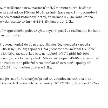
W, max účinnost 80%, maximální točivý moment 40 Nm, hlučnost
č přední vidlice 100 mm 36 děr; průměr špice max. 2 mm, planetová
no pro montáž kotoučové brzdy, délka kabelu 2,5m, konektor na
o kola, osa 12× 142mm (M12×1,25), hmotnost 2,0kg.
ač magnetického pole, 12 výstupných impulzů za otáčku, LED indikace
trannou montáž
jednotkou, montáž do pozice zadního nosiče, jmenovitá kapacita
LG18650B4/3,355Ah; zapojení 10S4P, prostor pro umístění TGK řídící
 15A/4,5A, závislost kapacity na teplotě -při 0°C přibližně 80%
měsíc, ztráta kapacity článků 5% za rok, dojezd 40-80km v závislosti
adování baterie přibližně v rozmezí 50 až 70% plné kapacity při
x155x65 mm, hmotnost baterie 3,2kg
abíjecí napětí 42V, nabíjecí proud 3A, zabudovaná ochrana proti
stěny na hliníkovém chladiči, rozměry 165*74*48mm, hmotnost 0,65kg