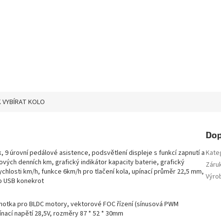
 VYBÍRAT KOLO
Dop
ek, 9 úrovní pedálové asistence, podsvětlení displeje s funkcí zapnutí a
Kate
kových denních km, grafický indikátor kapacity baterie, grafický
Záru
ychlosti km/h, funkce 6km/h pro tlačení kola, upínací průměr 22,5 mm,
Výro
o USB konekrot
notka pro BLDC motory, vektorové FOC řízení (sínusová PWM
ínací napětí 28,5V, rozměry 87 * 52 * 30mm