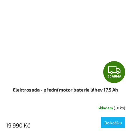
Z
ZDARMA
D
Elektrosada - přední motor baterie láhev 17,5 Ah
A
R
Skladem
(10 ks)
M
Do košíku
19 990 Kč