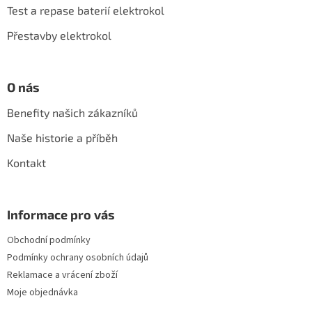
í
Test a repase baterií elektrokol
k
y
Přestavby elektrokol
v
ý
p
i
O nás
s
u
Benefity našich zákazníků
Naše historie a příběh
Kontakt
Informace pro vás
Obchodní podmínky
Podmínky ochrany osobních údajů
Reklamace a vrácení zboží
Moje objednávka