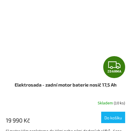
Z
ZDARMA
D
Elektrosada - zadní motor baterie nosič 17,5 Ah
A
R
Skladem
(10 ks)
M
Do košíku
19 990 Kč
A