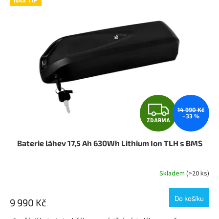
NÁŠ TIP
Z
14 990 Kč
–33 %
ZDARMA
D
Baterie láhev 17,5 Ah 630Wh Lithium Ion TLH s BMS
A
R
Skladem
(>20 ks)
M
Do košíku
9 990 Kč
A