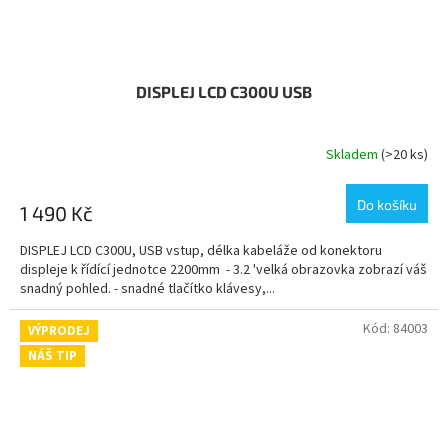
DISPLEJ LCD C300U USB
Skladem
(>20 ks)
Průměrné
hodnocení
produktu
Do košíku
1 490 Kč
je
5,0
DISPLEJ LCD C300U, USB vstup, délka kabeláže od konektoru
z
displeje k řídící jednotce 2200mm - 3.2 'velká obrazovka zobrazí váš
5
snadný pohled. - snadné tlačítko klávesy,...
hvězdiček.
Kód:
84003
VÝPRODEJ
NÁŠ TIP