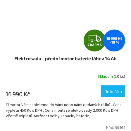
Z
18 990 Kč
–10 %
ZDARMA
D
Elektrosada - přední motor baterie láhev 14 Ah
A
R
Skladem
(10 ks)
M
Do košíku
16 990 Kč
A
El.motor Vám napleteme do Vámi nebo námi dodaných ráfků . Cena
výpletu 450 Kč s DPH . Cena montáže elektrosady 2.000 Kč s DPH
včetně výpletů Možnost volby kapacity baterie,...
Kód:
99464