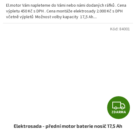
A
El.motor Vám napleteme do Vámi nebo námi dodaných ráfků . Cena
výpletu 450 Kč s DPH . Cena montáže elektrosady 2.000 Kč s DPH
včetně výpletů Možnost volby kapacity 17,5 Ah....
Kód:
84001
Z
ZDARMA
D
Elektrosada - přední motor baterie nosič 17,5 Ah
A