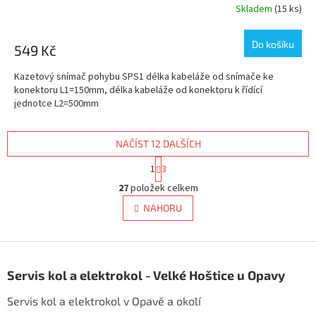
Skladem
(15 ks)
Do košíku
549 Kč
Kazetový snímač pohybu SPS1 délka kabeláže od snímače ke
konektoru L1=150mm, délka kabeláže od konektoru k řídící
jednotce L2=500mm
NAČÍST 12 DALŠÍCH
S
1
3
t
O
r
27
položek celkem
v
á
l
NAHORU
n
á
k
d
o
v
Z
a
á
c
á
n
Servis kol a elektrokol - Velké Hoštice u Opavy
í
p
í
p
a
Servis kol a elektrokol v Opavě a okolí
r
t
v