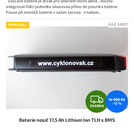
Součástí baterie je držák pro umístění místo láhve , možno
integrovat řídící jednotku sínusovou přímo do pouzdra baterie.
Pouze při montáži baterie v našim servise . V našem...
Kód:
84007
VÝPRODEJ
Z
14 990 Kč
–13 %
ZDARMA
D
Baterie nosič 17,5 Ah Lithium Ion TLH s BMS
A