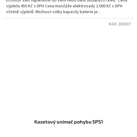
El.motor Vám napleteme do Vámi nebo námi dodaných ráfků . Cena
výpletu 450 Kč s DPH Cena monžáže elektrosady 2.000 Kč s DPH
včetně výpletů Možnost volby kapacity baterie je...
Kód:
200337
Kazetový snímač pohybu SPS1