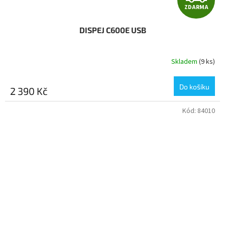
ZDARMA
D
DISPEJ C600E USB
A
R
Skladem
(9 ks)
M
Do košíku
2 390 Kč
A
Kód:
84010