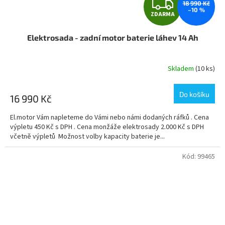
Z
18 990 Kč
–10 %
ZDARMA
D
Elektrosada - zadní motor baterie láhev 14 Ah
A
R
Skladem
(10 ks)
M
Do košíku
16 990 Kč
A
El.motor Vám napleteme do Vámi nebo námi dodaných ráfků . Cena
výpletu 450 Kč s DPH . Cena monžáže elektrosady 2.000 Kč s DPH
včetně výpletů Možnost volby kapacity baterie je...
Kód:
99465