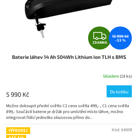
o
ů
d
u
k
t
Z
ů
12 990 Kč
–53 %
ZDARMA
D
Baterie láhev 14 Ah 504Wh Lithium Ion TLH s BMS
A
R
Skladem
(18 ks)
M
Do košíku
5 990 Kč
A
Možno dokoupit přední světlo C2 cena světla 499,- , C1 cena světla
899,- Součástí baterie je držák pro umístění místo láhve, možno
integrovat řídící jednotku sínusovou přímo do...
Kód:
84009
VÝPRODEJ