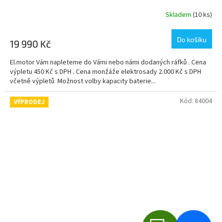
R
Skladem
(10 ks)
M
Do košíku
19 990 Kč
A
El.motor Vám napleteme do Vámi nebo námi dodaných ráfků . Cena
výpletu 450 Kč s DPH . Cena monžáže elektrosady 2.000 Kč s DPH
včetně výpletů Možnost volby kapacity baterie...
Kód:
84004
VÝPRODEJ