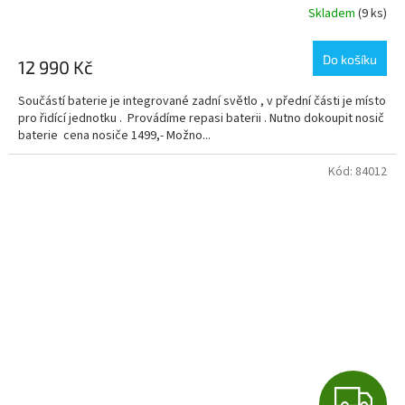
R
Skladem
(9 ks)
M
Do košíku
12 990 Kč
A
Součástí baterie je integrované zadní světlo , v přední části je místo
pro řidící jednotku . Provádíme repasi baterii . Nutno dokoupit nosič
baterie cena nosiče 1499,- Možno...
Kód:
84012
Z