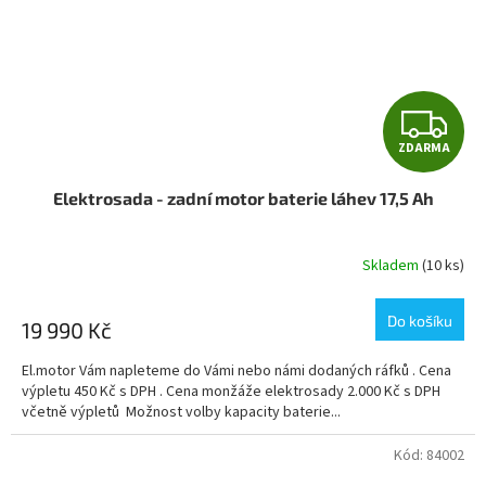
Z
ZDARMA
D
Elektrosada - zadní motor baterie láhev 17,5 Ah
A
R
Skladem
(10 ks)
Průměrné
hodnocení
M
produktu
Do košíku
19 990 Kč
je
A
5,0
El.motor Vám napleteme do Vámi nebo námi dodaných ráfků . Cena
z
výpletu 450 Kč s DPH . Cena monžáže elektrosady 2.000 Kč s DPH
5
včetně výpletů Možnost volby kapacity baterie...
hvězdiček.
Kód:
84002