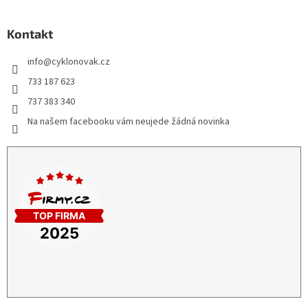
Kontakt
info
@
cyklonovak.cz
733 187 623
737 383 340
Na našem facebooku vám neujede žádná novinka