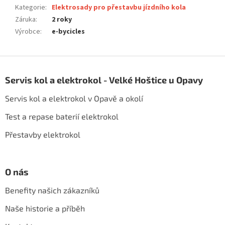
Kategorie
:
Elektrosady pro přestavbu jízdního kola
Záruka
:
2 roky
Výrobce
:
e-bycicles
Z
á
Servis kol a elektrokol - Velké Hoštice u Opavy
p
a
Servis kol a elektrokol v Opavě a okolí
t
í
Test a repase baterií elektrokol
Přestavby elektrokol
O nás
Benefity našich zákazníků
Naše historie a příběh