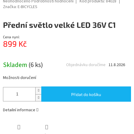
Průměrné
Neohodnoceno
Podrobnosti hodnocení
Kód produktu:
84028
hodnocení
Značka:
E-BICYCLES
produktu
je
Přední světlo velké LED 36V C1
0,0
z
5
Cena nyní:
hvězdiček.
899 Kč
Měrná
cena:
Skladem
(6 ks)
Objednávku doručíme
11.8.2026
Možnosti doručení
Přidat do košíku
Detailní informace