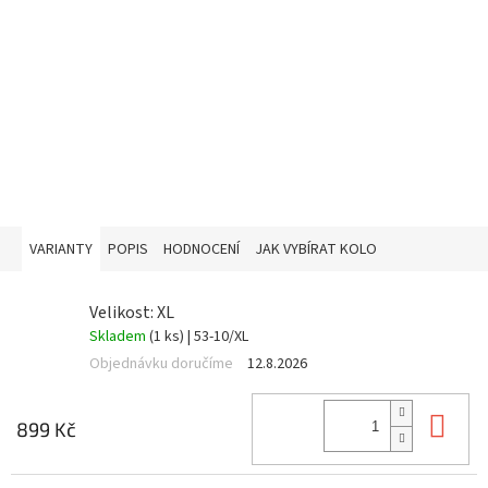
VARIANTY
POPIS
HODNOCENÍ
JAK VYBÍRAT KOLO
Velikost: XL
Skladem
(1 ks)
| 53-10/XL
Objednávku doručíme
12.8.2026
Do 
899 Kč