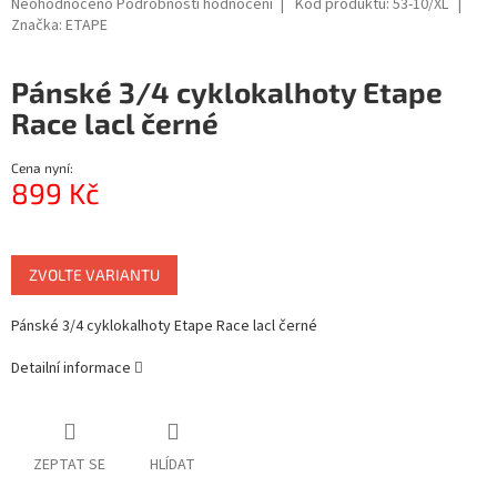
Průměrné
Neohodnoceno
Podrobnosti hodnocení
Kód produktu:
53-10/XL
hodnocení
Značka:
ETAPE
produktu
je
Pánské 3/4 cyklokalhoty Etape
0,0
z
Race lacl černé
5
hvězdiček.
Cena nyní:
899 Kč
Měrná
cena:
ZVOLTE VARIANTU
Pánské 3/4 cyklokalhoty Etape Race lacl černé
Detailní informace
ZEPTAT SE
HLÍDAT