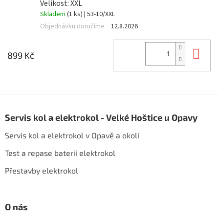
Velikost: XXL
Skladem
(1 ks)
| 53-10/XXL
Objednávku doručíme
12.8.2026
Do 
899 Kč
Z
á
Servis kol a elektrokol - Velké Hoštice u Opavy
p
a
Servis kol a elektrokol v Opavě a okolí
t
í
Test a repase baterií elektrokol
Přestavby elektrokol
O nás