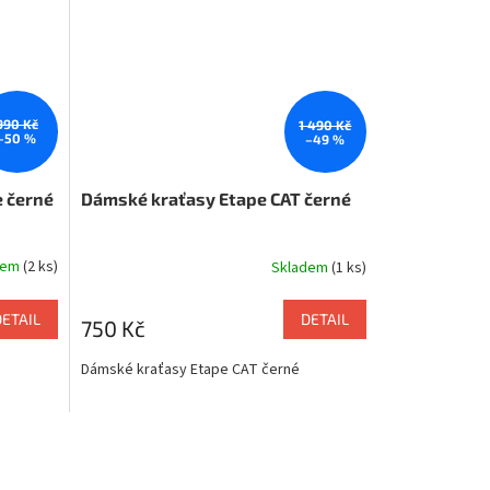
990 Kč
1 490 Kč
–50 %
–49 %
 černé
Dámské kraťasy Etape CAT černé
dem
(2 ks)
Skladem
(1 ks)
DETAIL
DETAIL
750 Kč
Dámské kraťasy Etape CAT černé