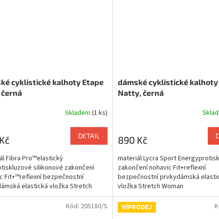
é cyklistické kalhoty Etape
dámské cyklistické kalhoty
, černá
Natty, černá
Skladem
(1 ks)
Skla
DETAIL
Kč
890 Kč
ál Fibra Pro™elastický
materiál Lycra Sport Energyprotis
tiskluzové silikonové zakončení
zakončení nohavic Fit+reflexní
c Fit+™reflexní bezpečnostní
bezpečnostní prvkydámská elasti
ámská elastická vložka Stretch
vložka Stretch Woman
n
Kód:
205180/S
K
VÝPRODEJ