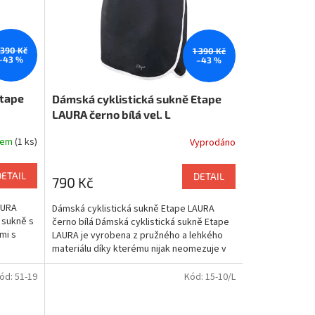
 390 Kč
1 390 Kč
–43 %
–43 %
Etape
Dámská cyklistická sukně Etape
LAURA černo bílá vel. L
dem
(1 ks)
Vyprodáno
DETAIL
DETAIL
790 Kč
AURA
Dámská cyklistická sukně Etape LAURA
 sukně s
černo bílá Dámská cyklistická sukně Etape
mi s
LAURA je vyrobena z pružného a lehkého
materiálu díky kterému nijak neomezuje v
pohybu. Součástí...
ód:
51-19
Kód:
15-10/L