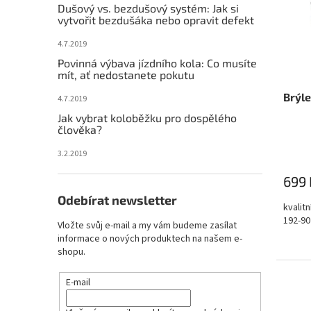
s
o
Dušový vs. bezdušový systém: Jak si
e
vytvořit bezdušáka nebo opravit defekt
p
d
l
r
u
4.7.2019
o
k
Povinná výbava jízdního kola: Co musíte
d
t
mít, ať nedostanete pokutu
u
ů
Brýle
k
4.7.2019
t
Jak vybrat koloběžku pro dospělého
ů
člověka?
3.2.2019
699 
Odebírat newsletter
kvalit
192-90
Vložte svůj e-mail a my vám budeme zasílat
informace o nových produktech na našem e-
shopu.
E-mail