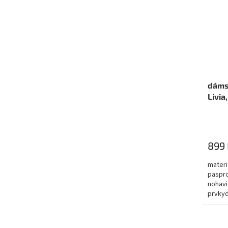
dámsk
Livia
899 
materi
paspro
nohavi
prvkyd
Woma