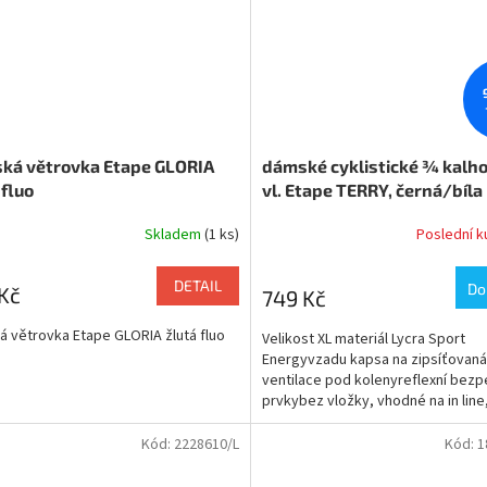
ká větrovka Etape GLORIA
dámské cyklistické ¾ kalho
 fluo
vl. Etape TERRY, černá/bíla
Skladem
(1 ks)
Poslední 
DETAIL
Do
Kč
749 Kč
 větrovka Etape GLORIA žlutá fluo
Velikost XL materiál Lycra Sport
Energyvzadu kapsa na zipsíťovaná
ventilace pod kolenyreflexní bezp
prvkybez vložky, vhodné na in line
fitness…
Kód:
2228610/L
Kód:
1