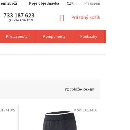
cení zboží
Moje objednávka
CZK
Přihlášení
733 187 623
NÁKUPNÍ
Prázdný košík
(Po - Pá 9:00 - 17:00)
KOŠÍK
Příslušenství
Komponenty
Poukázky
Výprodej
72
položek celkem
013410/S
Kód:
1613410