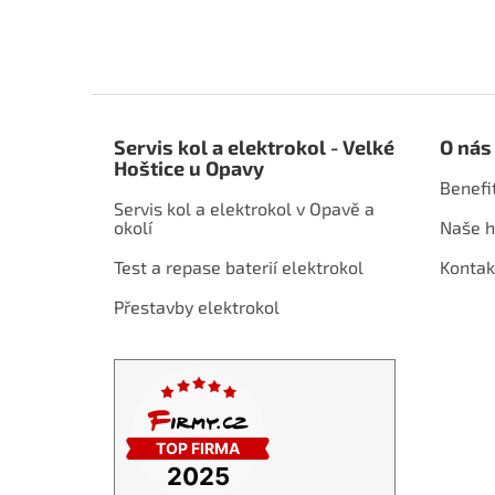
Z
á
Servis kol a elektrokol - Velké
O nás
p
Hoštice u Opavy
a
Benefi
t
Servis kol a elektrokol v Opavě a
í
okolí
Naše h
Test a repase baterií elektrokol
Kontak
Přestavby elektrokol