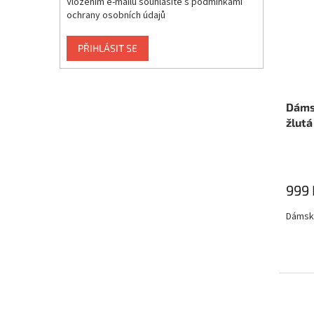
Vložením e-mailu souhlasíte s
podmínkami
ochrany osobních údajů
PŘIHLÁSIT SE
Dáms
žlutá
999 
Dámská