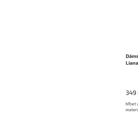
Dámsk
Lian
349 
hřbet 
materi