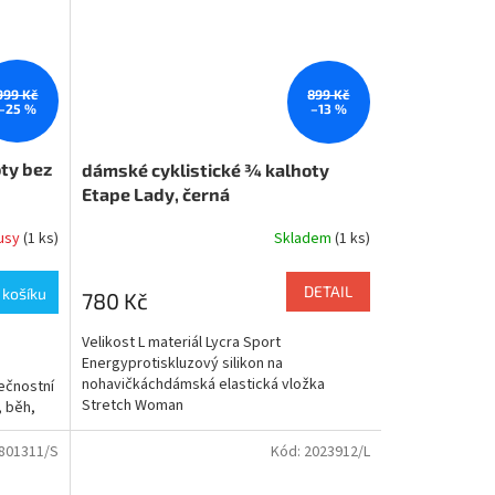
999 Kč
899 Kč
–25 %
–13 %
ty bez
dámské cyklistické ¾ kalhoty
Etape Lady, černá
kusy
(1 ks)
Skladem
(1 ks)
DETAIL
 košíku
780 Kč
Velikost L materiál Lycra Sport
Energyprotiskluzový silikon na
nohavičkáchdámská elastická vložka
ečnostní
Stretch Woman
, běh,
801311/S
Kód:
2023912/L