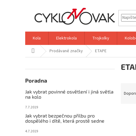
Přejít
na
obsah
Kola
Elektrokola
Trojkolky
Kolob
Domů
Prodávané značky
ETAPE
P
ETA
o
s
t
Poradna
Ř
r
Jak vybrat povinné osvětlení i jiná světla
a
a
Dopor
na kolo
z
n
e
n
7.7.2019
V
n
í
Jak vybrat bezpečnou přilbu pro
ý
í
p
dospělého i dítě, která prostě sedne
p
p
a
4.7.2019
i
r
n