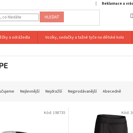
Reklamace a vrá
HLEDAT
ěžky a odrážedla
Vozíky, sedačky a tažné tyče na dětské kolo
PE
učujeme
Nejlevnější
Nejdražší
Nejprodávanější
Abecedně
Kód:
198735
Kód:
2