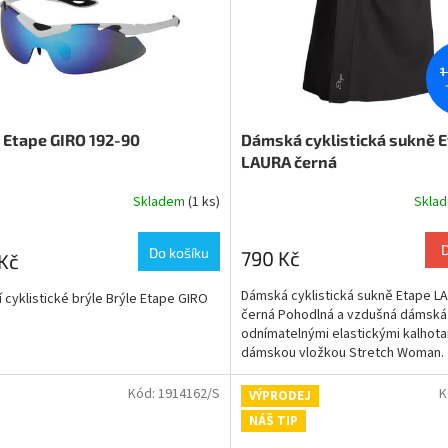
1
 Etape GIRO 192-90
Dámská cyklistická sukně 
LAURA černá
Skladem
(1 ks)
Skla
Do košíku
790 Kč
Kč
Dámská cyklistická sukně Etape L
ní cyklistické brýle Brýle Etape GIRO
černá Pohodlná a vzdušná dámská
odnímatelnými elastickými kalhota
dámskou vložkou Stretch Woman.
Kód:
1914162/S
K
VÝPRODEJ
NÁŠ TIP