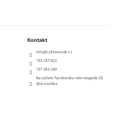
Kontakt
info
@
cyklonovak.cz
733 187 623
737 383 340
Na našem facebooku vám neujede žá
dná novinka