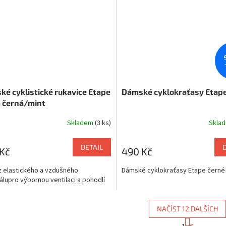
é cyklistické rukavice Etape
Dámské cyklokraťasy Etape
a černá/mint
Skladem
(3 ks)
Skla
DETAIL
Kč
490 Kč
z elastického a vzdušného
Dámské cyklokraťasy Etape černé
álupro výbornou ventilaci a pohodlí
NAČÍST 12 DALŠÍCH
S