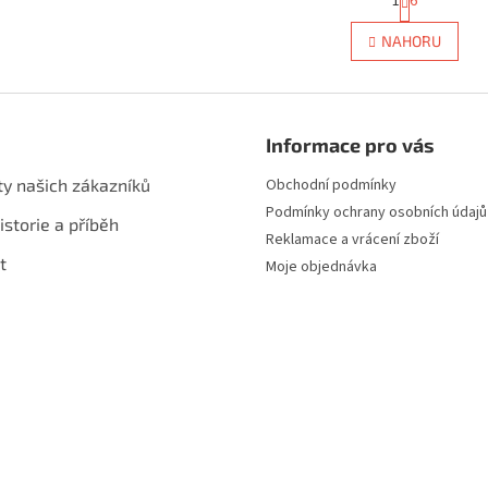
1
6
O
t
r
v
NAHORU
á
l
n
á
k
d
o
a
v
c
á
Informace pro vás
í
n
p
í
ty našich zákazníků
Obchodní podmínky
r
Podmínky ochrany osobních údajů
v
istorie a příběh
k
Reklamace a vrácení zboží
y
t
Moje objednávka
v
ý
p
i
s
u