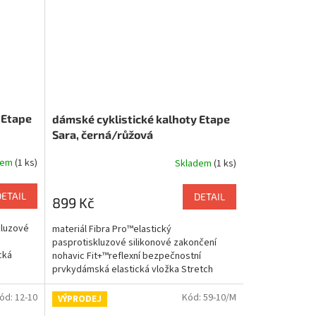
 Etape
dámské cyklistické kalhoty Etape
Sara, černá/růžová
dem
(1 ks)
Skladem
(1 ks)
DETAIL
DETAIL
899 Kč
kluzové
materiál Fibra Pro™elastický
pasprotiskluzové silikonové zakončení
cká
nohavic Fit+™reflexní bezpečnostní
prvkydámská elastická vložka Stretch
Woman
ód:
12-10
Kód:
59-10/M
VÝPRODEJ