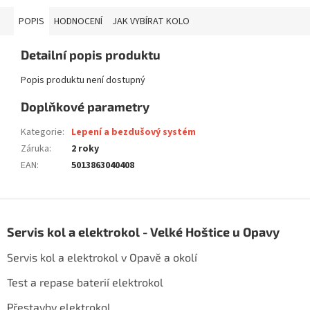
POPIS
HODNOCENÍ
JAK VYBÍRAT KOLO
Detailní popis produktu
Popis produktu není dostupný
Doplňkové parametry
Kategorie
:
Lepení a bezdušový systém
Záruka
:
2 roky
EAN
:
5013863040408
Z
á
Servis kol a elektrokol - Velké Hoštice u Opavy
p
a
Servis kol a elektrokol v Opavě a okolí
t
í
Test a repase baterií elektrokol
Přestavby elektrokol