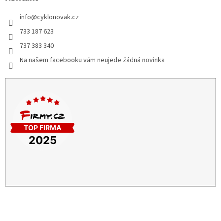
info
@
cyklonovak.cz
733 187 623
737 383 340
Na našem facebooku vám neujede žádná novinka