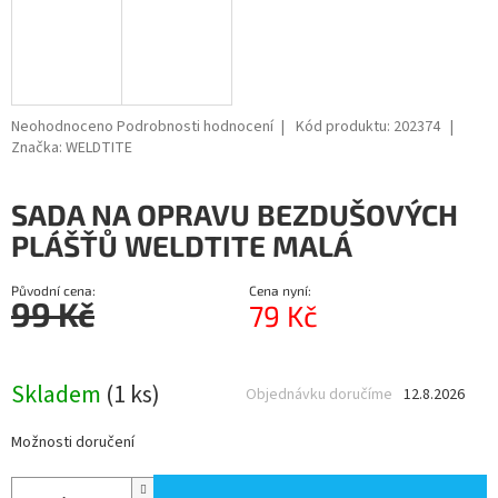
Průměrné
Neohodnoceno
Podrobnosti hodnocení
Kód produktu:
202374
hodnocení
Značka:
WELDTITE
produktu
je
SADA NA OPRAVU BEZDUŠOVÝCH
0,0
z
PLÁŠŤŮ WELDTITE MALÁ
5
hvězdiček.
Původní cena:
Cena nyní:
99 Kč
79 Kč
Měrná
cena:
Skladem
(1 ks)
Objednávku doručíme
12.8.2026
Možnosti doručení