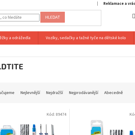
Reklamace a vrá
HLEDAT
ěžky a odrážedla
Vozíky, sedačky a tažné tyče na dětské kolo
DTITE
učujeme
Nejlevnější
Nejdražší
Nejprodávanější
Abecedně
Kód:
89474
Kó