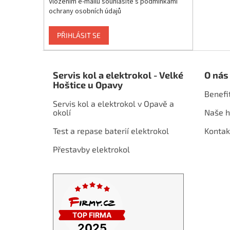
Vložením e-mailu souhlasíte s
podmínkami
ochrany osobních údajů
PŘIHLÁSIT SE
Z
á
Servis kol a elektrokol - Velké
O nás
p
Hoštice u Opavy
a
Benefi
t
Servis kol a elektrokol v Opavě a
í
okolí
Naše h
Test a repase baterií elektrokol
Kontak
Přestavby elektrokol