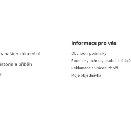
á
d
a
c
í
p
r
v
Informace pro vás
k
y
ty našich zákazníků
Obchodní podmínky
v
Podmínky ochrany osobních údajů
istorie a příběh
ý
Reklamace a vrácení zboží
p
t
i
Moje objednávka
s
u