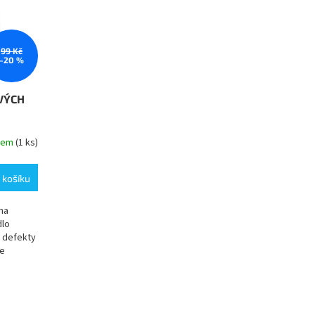
99 Kč
–20 %
VÝCH
dem
(1 ks)
 košíku
na
dlo
t defekty
ze