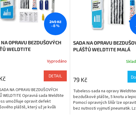
249 Kč
–8 %
 NA OPRAVU BEZDUŠOVÝCH
SADA NA OPRAVU BEZDUŠO
ŤŮ WELDTITE
PLÁŠŤŮ WELDTITE MALÁ
Vyprodáno
Skla
DETAIL
Do
Kč
79 Kč
 SADA NA OPRAVU BEZDUŠOVÝCH
Tubeless-sada na opravy Weldtite
Ů WELDTITE Opravná sada Weldtite
bezduškové plášte, 5 knotu a lepi
ss umožňuje opravit defekt
Pomocí opravných šňůr lze opravi
ového pláště, který už je kvůli
bez nutnosti vyjmutí pneumatik. L
sti nad schopnosti...
kombinovat s opravnou...
O
v
l