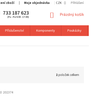
cení zboží
Moje objednávka
CZK
Přihlášení
733 187 623
NÁKUPNÍ
Prázdný košík
(Po - Pá 9:00 - 17:00)
KOŠÍK
Příslušenství
Komponenty
Poukázky
Výprodej
2
položek celkem
d:
202374