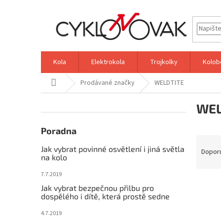
Přejít
na
obsah
Kola
Elektrokola
Trojkolky
Kolob
Domů
Prodávané značky
WELDTITE
P
WEL
o
s
t
Poradna
Ř
r
Jak vybrat povinné osvětlení i jiná světla
a
a
Dopor
na kolo
z
n
e
n
7.7.2019
V
n
í
Jak vybrat bezpečnou přilbu pro
ý
í
p
dospělého i dítě, která prostě sedne
p
p
a
4.7.2019
i
r
n