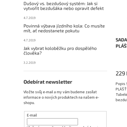
s
o
Dušový vs. bezdušový systém: Jak si
e
vytvořit bezdušáka nebo opravit defekt
p
d
l
r
u
4.7.2019
o
k
Povinná výbava jízdního kola: Co musíte
d
t
mít, ať nedostanete pokutu
u
ů
SADA
k
4.7.2019
PLÁŠ
t
Jak vybrat koloběžku pro dospělého
ů
člověka?
3.2.2019
229 
Odebírat newsletter
Popis
PLÁŠŤ
Vložte svůj e-mail a my vám budeme zasílat
Tubele
informace o nových produktech na našem e-
bezduš
shopu.
veliko
E-mail