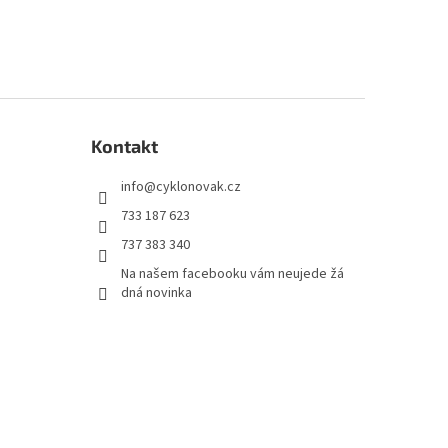
Kontakt
info
@
cyklonovak.cz
733 187 623
737 383 340
Na našem facebooku vám neujede žá
dná novinka