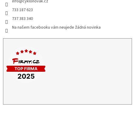
info
@
cyklonovak.cz
733 187 623
737 383 340
Na našem facebooku vám neujede žádná novinka