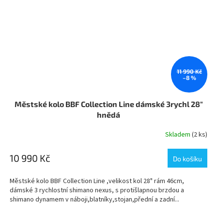
11 990 Kč
–8 %
Městské kolo BBF Collection Line dámské 3rychl 28"
hnědá
Skladem
(2 ks)
10 990 Kč
Do košíku
Městské kolo BBF Collection Line ,velikost kol 28" rám 46cm,
dámské 3 rychlostní shimano nexus, s protišlapnou brzdou a
shimano dynamem v náboji,blatníky,stojan,přední a zadní...