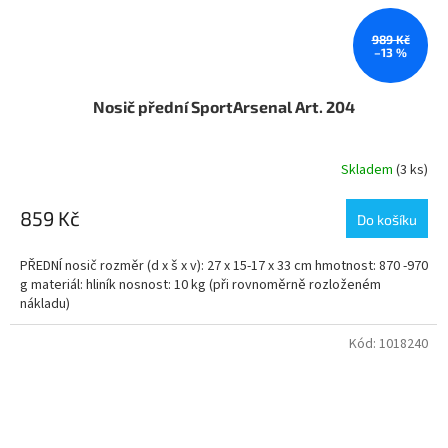
989 Kč
–13 %
Nosič přední SportArsenal Art. 204
Skladem
(3 ks)
859 Kč
Do košíku
PŘEDNÍ nosič rozměr (d x š x v): 27 x 15-17 x 33 cm hmotnost: 870 -970
g materiál: hliník nosnost: 10 kg (při rovnoměrně rozloženém
nákladu)
Kód:
1018240