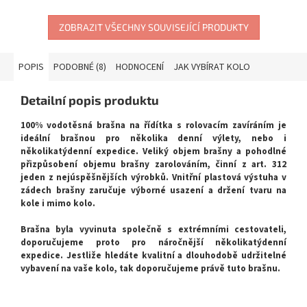
ZOBRAZIT VŠECHNY SOUVISEJÍCÍ PRODUKTY
POPIS
PODOBNÉ (8)
HODNOCENÍ
JAK VYBÍRAT KOLO
Detailní popis produktu
100% vodotěsná brašna na řídítka s rolovacím zavíráním je
ideální brašnou pro několika denní výlety, nebo i
několikatýdenní expedice. Veliký objem brašny a pohodlné
přizpůsobení objemu brašny zarolováním, činní z art. 312
jeden z nejúspěšnějších výrobků. Vnitřní plastová výstuha v
zádech brašny zaručuje výborné usazení a držení tvaru na
kole i mimo kolo.
Brašna byla vyvinuta společně s extrémními cestovateli,
doporučujeme proto pro náročnější několikatýdenní
expedice. Jestliže hledáte kvalitní a dlouhodobě udržitelné
vybavení na vaše kolo, tak doporučujeme právě tuto brašnu.