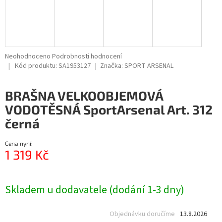
Průměrné
Neohodnoceno
Podrobnosti hodnocení
hodnocení
Kód produktu:
SA1953127
Značka:
SPORT ARSENAL
produktu
je
BRAŠNA VELKOOBJEMOVÁ
0,0
z
VODOTĚSNÁ SportArsenal Art. 312
5
černá
hvězdiček.
Cena nyní:
1 319 Kč
Měrná
cena:
Skladem u dodavatele (dodání 1-3 dny)
Objednávku doručíme
13.8.2026