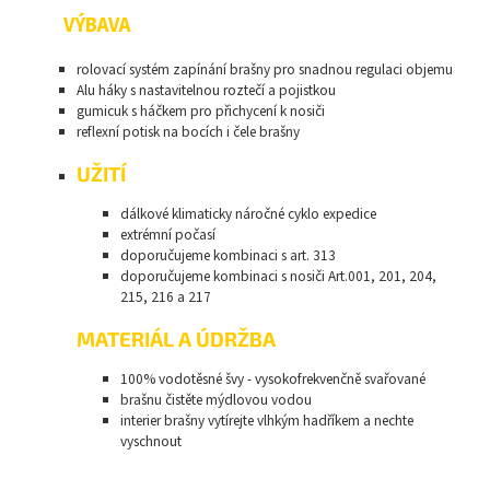
VÝBAVA
rolovací systém zapínání brašny pro snadnou regulaci objemu
Alu háky s nastavitelnou roztečí a pojistkou
gumicuk s háčkem pro přichycení k nosiči
reflexní potisk na bocích i čele brašny
UŽITÍ
dálkové klimaticky náročné cyklo expedice
extrémní počasí
doporučujeme kombinaci s art. 313
doporučujeme kombinaci s nosiči Art.001, 201, 204,
215, 216 a 217
MATERIÁL A ÚDRŽBA
100% vodotěsné švy - vysokofrekvenčně svařované
brašnu čistěte mýdlovou vodou
interier brašny vytírejte vlhkým hadříkem a nechte
vyschnout