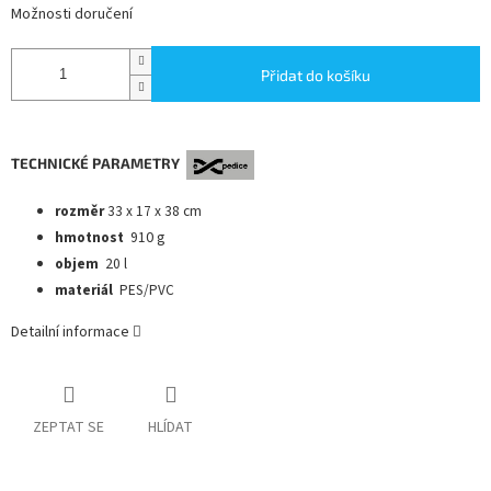
Možnosti doručení
Přidat do košíku
TECHNICKÉ PARAMETRY
rozměr
33 x 17 x 38 cm
hmotnost
91
0 g
objem
20 l
materiál
PES/PVC
Detailní informace
ZEPTAT SE
HLÍDAT