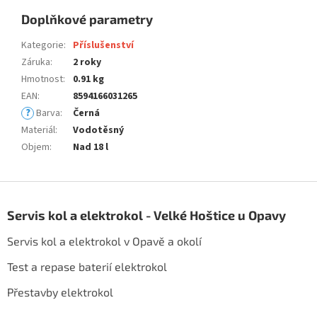
Doplňkové parametry
Kategorie
:
Příslušenství
Záruka
:
2 roky
Hmotnost
:
0.91 kg
EAN
:
8594166031265
?
Barva
:
Černá
Materiál
:
Vodotěsný
Objem
:
Nad 18 l
Z
á
Servis kol a elektrokol - Velké Hoštice u Opavy
p
a
Servis kol a elektrokol v Opavě a okolí
t
í
Test a repase baterií elektrokol
Přestavby elektrokol