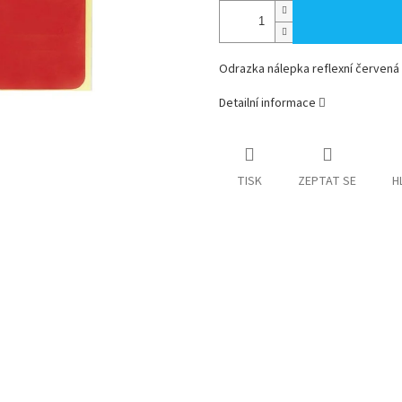
Odrazka nálepka reflexní červená
Detailní informace
TISK
ZEPTAT SE
H