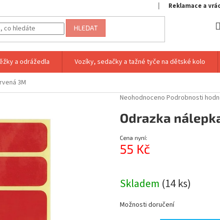
Reklamace a vrá
HLEDAT
ěžky a odrážedla
Vozíky, sedačky a tažné tyče na dětské kolo
ervená 3M
Průměrné
Neohodnoceno
Podrobnosti hodn
hodnocení
Odrazka nálepka
produktu
je
0,0
Cena nyní:
z
55 Kč
5
hvězdiček.
Měrná
cena:
Skladem
(14 ks)
Možnosti doručení