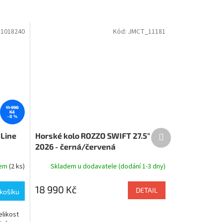
:
1018240
Kód:
JMCT_11181
11 990
Kč
–8 %
Další
 Line
Horské kolo ROZZO SWIFT 27.5"
produkt
2026 - černá/červená
dem
(2 ks)
Skladem u dodavatele (dodání 1-3 dny)
18 990 Kč
DETAIL
košíku
elikost