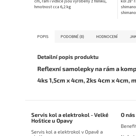
cm, rám i vidlice jsou vyrobeny z hliníku,
kol 28" 
hmotnost cca 6,2 kg
shimano 
shimano
náboji,b
POPIS
PODOBNÉ (8)
HODNOCENÍ
JAK
Detailní popis produktu
Reflexní samolepky na rám a komp
4ks 1,5cm x 4cm, 2ks 4cm x 4cm, m
Z
á
Servis kol a elektrokol - Velké
O nás
p
Hoštice u Opavy
a
Benefi
t
Servis kol a elektrokol v Opavě a