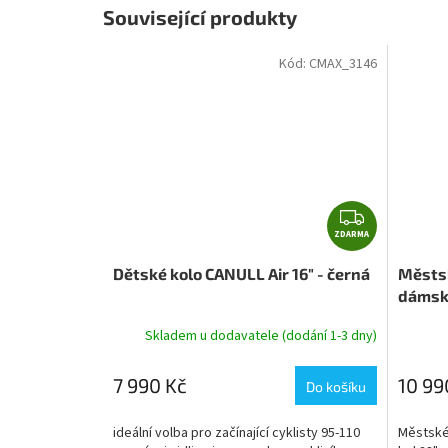
Související produkty
Kód:
CMAX_3146
Z
ZDARMA
D
A
Dětské kolo CANULL Air 16" - černá
Městsk
R
dámské
M
A
Skladem u dodavatele (dodání 1-3 dny)
7 990 Kč
10 99
Do košíku
ideální volba pro začínající cyklisty 95-110
Městské 