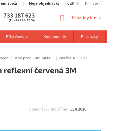
cení zboží
Moje objednávka
CZK
Přihlášení
733 187 623
NÁKUPNÍ
Prázdný košík
(Po - Pá 9:00 - 17:00)
KOŠÍK
Příslušenství
Komponenty
Poukázky
Výprodej
ocení
Kód produktu:
740061
Značka:
REFLEXX
 reflexní červená 3M
Objednávku doručíme
11.8.2026