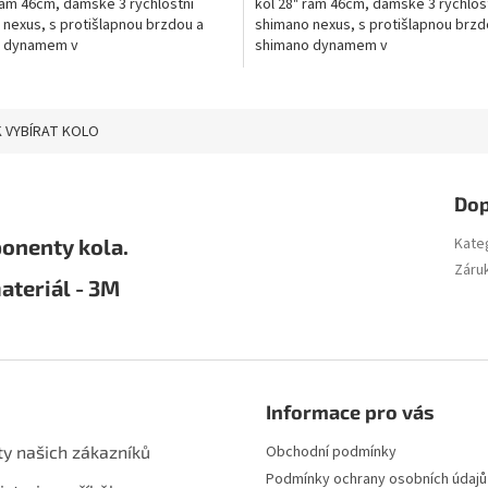
rám 46cm, dámské 3 rychlostní
kol 28" rám 46cm, dámské 3 rychlos
nexus, s protišlapnou brzdou a
shimano nexus, s protišlapnou brzd
 dynamem v
shimano dynamem v
latníky,stojan,přední a zadní...
náboji,blatníky,stojan,přední a zadní.
 VYBÍRAT KOLO
Dop
onenty kola.
Kate
Záru
ateriál - 3M
Informace pro vás
ty našich zákazníků
Obchodní podmínky
Podmínky ochrany osobních údajů