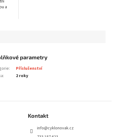
tní
ou a
..
lňkové parametry
gorie
:
Příslušenství
ka
:
2 roky
Kontakt
info
@
cyklonovak.cz
733 187 623