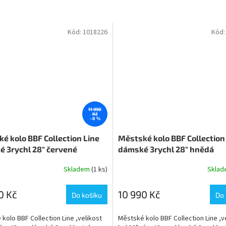
Kód:
1018226
Kód
11 990
Kč
–8 %
é kolo BBF Collection Line
Městské kolo BBF Collection
 3rychl 28" červené
dámské 3rychl 28" hnědá
Skladem
(1 ks)
Skla
0 Kč
10 990 Kč
Do košíku
Do 
kolo BBF Collection Line ,velikost
Městské kolo BBF Collection Line ,v