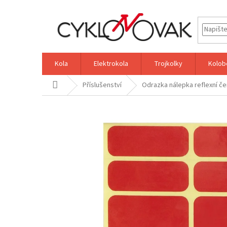
Přejít
na
obsah
Kola
Elektrokola
Trojkolky
Kolob
Domů
Příslušenství
Odrazka nálepka reflexní č