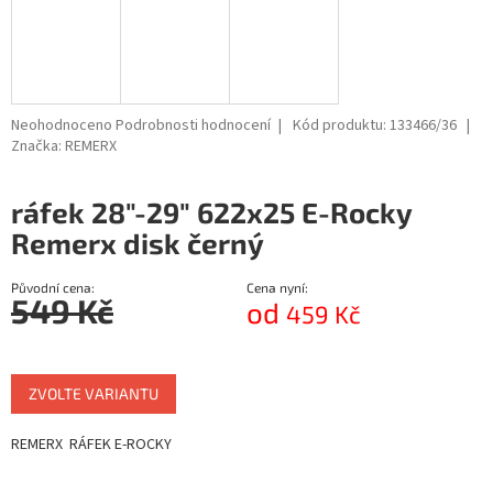
Průměrné
Neohodnoceno
Podrobnosti hodnocení
Kód produktu:
133466/36
hodnocení
Značka:
REMERX
produktu
je
ráfek 28"-29" 622x25 E-Rocky
0,0
z
Remerx disk černý
5
hvězdiček.
Původní cena:
Cena nyní:
549 Kč
od
459 Kč
Měrná
cena:
ZVOLTE VARIANTU
REMERX RÁFEK E-ROCKY