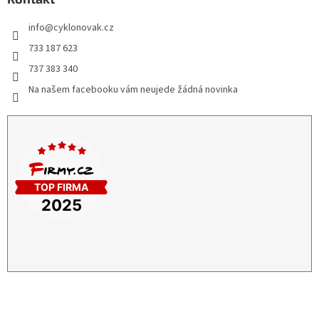
info
@
cyklonovak.cz
733 187 623
737 383 340
Na našem facebooku vám neujede žádná novinka