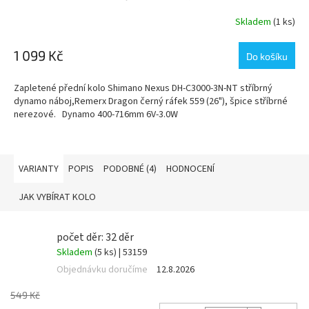
Skladem
(1 ks)
1 099 Kč
Do košíku
Zapletené přední kolo Shimano Nexus DH-C3000-3N-NT stříbrný
dynamo náboj,Remerx Dragon černý ráfek 559 (26"), špice stříbrné
nerezové. Dynamo 400-716mm 6V-3.0W
VARIANTY
POPIS
PODOBNÉ (4)
HODNOCENÍ
JAK VYBÍRAT KOLO
počet děr: 32 děr
Skladem
(5 ks)
| 53159
Objednávku doručíme
12.8.2026
549 Kč