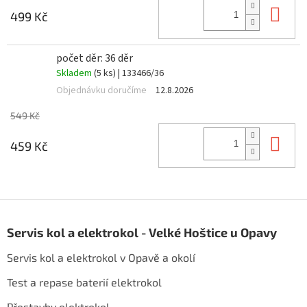
Do 
499 Kč
počet děr: 36 děr
Skladem
(5 ks)
| 133466/36
Objednávku doručíme
12.8.2026
549 Kč
Do 
459 Kč
Z
á
Servis kol a elektrokol - Velké Hoštice u Opavy
p
a
Servis kol a elektrokol v Opavě a okolí
t
í
Test a repase baterií elektrokol
Přestavby elektrokol