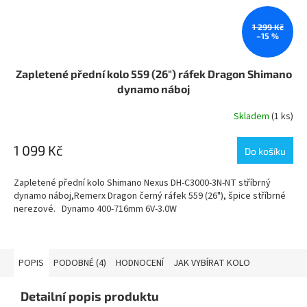
1 299 Kč
–15 %
Zapletené přední kolo 559 (26") ráfek Dragon Shimano
dynamo náboj
Skladem
(1 ks)
1 099 Kč
Do košíku
Zapletené přední kolo Shimano Nexus DH-C3000-3N-NT stříbrný
dynamo náboj,Remerx Dragon černý ráfek 559 (26"), špice stříbrné
nerezové. Dynamo 400-716mm 6V-3.0W
POPIS
PODOBNÉ (4)
HODNOCENÍ
JAK VYBÍRAT KOLO
Detailní popis produktu