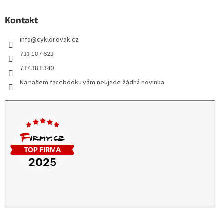
Kontakt
info
@
cyklonovak.cz
733 187 623
737 383 340
Na našem facebooku vám neujede žádná novinka