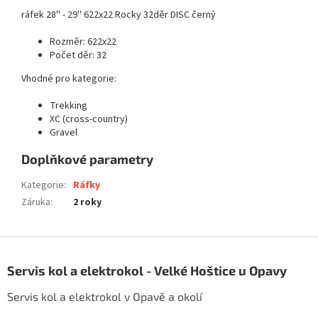
ráfek 28'' - 29'' 622x22 Rocky 32děr DISC černý
Rozměr: 622x22
Počet děr: 32
Vhodné pro kategorie:
Trekking
XC (cross-country)
Gravel
Doplňkové parametry
Kategorie
:
Ráfky
Záruka
:
2 roky
Z
á
Servis kol a elektrokol - Velké Hoštice u Opavy
p
a
Servis kol a elektrokol v Opavě a okolí
t