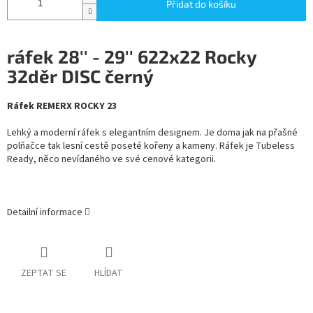
Přidat do košíku
ráfek 28'' - 29'' 622x22 Rocky
32děr DISC černý
Ráfek REMERX ROCKY 23
Lehký a moderní ráfek s elegantním designem. Je doma jak na přašné
polňačce tak lesní cestě poseté kořeny a kameny. Ráfek je Tubeless
Ready, něco nevídaného ve své cenové kategorii.
Detailní informace
ZEPTAT SE
HLÍDAT