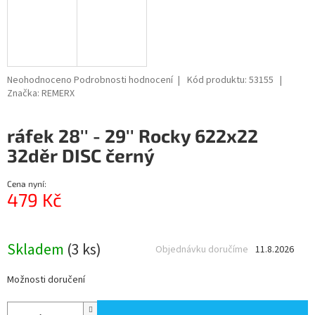
Průměrné
Neohodnoceno
Podrobnosti hodnocení
Kód produktu:
53155
hodnocení
Značka:
REMERX
produktu
je
ráfek 28'' - 29'' Rocky 622x22
0,0
z
32děr DISC černý
5
hvězdiček.
Cena nyní:
479 Kč
Měrná
cena:
Skladem
(3 ks)
Objednávku doručíme
11.8.2026
Možnosti doručení