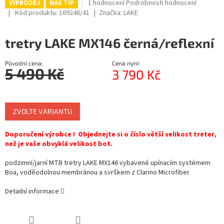
Průměrné
1 hodnocení
Podrobnosti hodnocení
VÝPRODEJ
NÁŠ TIP
hodnocení
R
Kód produktu:
169246/41
Značka:
LAKE
produktu
je
M
tretry LAKE MX146 černá/reflexní
5,0
z
A
5
Původní cena:
Cena nyní:
hvězdiček.
5 490 Kč
3 790 Kč
Měrná
cena:
ZVOLTE VARIANTU
Doporučení výrobce ! Objednejte si o číslo větší velikost treter,
než je vaše obvyklá velikost bot.
podzimní/jarní MTB tretry LAKE MX146 vybavené upínacím systémem
Boa, voděodolnou membránou a svrškem z Clarino Microfiber
Detailní informace