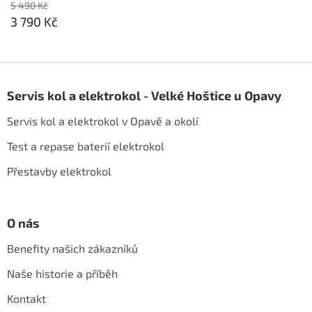
5 490 Kč
3 790 Kč
Z
á
Servis kol a elektrokol - Velké Hoštice u Opavy
p
a
Servis kol a elektrokol v Opavě a okolí
t
í
Test a repase baterií elektrokol
Přestavby elektrokol
O nás
Benefity našich zákazníků
Naše historie a příběh
Kontakt