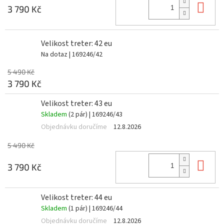
Do 
3 790 Kč
Velikost treter: 42 eu
Na dotaz
| 169246/42
5 490 Kč
3 790 Kč
Velikost treter: 43 eu
Skladem
(2 pár)
| 169246/43
Objednávku doručíme
12.8.2026
5 490 Kč
Do 
3 790 Kč
Velikost treter: 44 eu
Skladem
(1 pár)
| 169246/44
Objednávku doručíme
12.8.2026