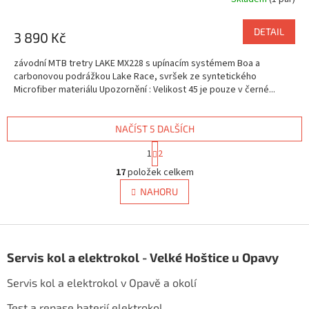
M
DETAIL
3 890 Kč
A
závodní MTB tretry LAKE MX228 s upínacím systémem Boa a
carbonovou podrážkou Lake Race, svršek ze syntetického
Microfiber materiálu Upozornění : Velikost 45 je pouze v černé...
NAČÍST 5 DALŠÍCH
S
1
2
t
O
r
17
položek celkem
v
á
l
NAHORU
n
á
k
d
o
v
Z
a
á
c
á
n
Servis kol a elektrokol - Velké Hoštice u Opavy
í
p
í
p
a
Servis kol a elektrokol v Opavě a okolí
r
t
v
í
Test a repase baterií elektrokol