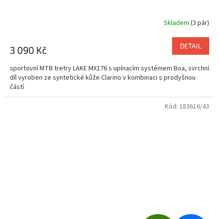
R
Skladem
(3 pár)
M
DETAIL
3 090 Kč
A
sportovní MTB tretry LAKE MX176 s upínacím systémem Boa, svrchní
díl vyroben ze syntetické kůže Clarino v kombinaci s prodyšnou
částí
Kód:
183616/43