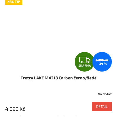
NÁŠ TIP
Z
5 390 Kč
–24 %
ZDARMA
D
Tretry LAKE MX218 Carbon černo/šedé
A
R
Na dotaz
M
DETAIL
4 090 Kč
A