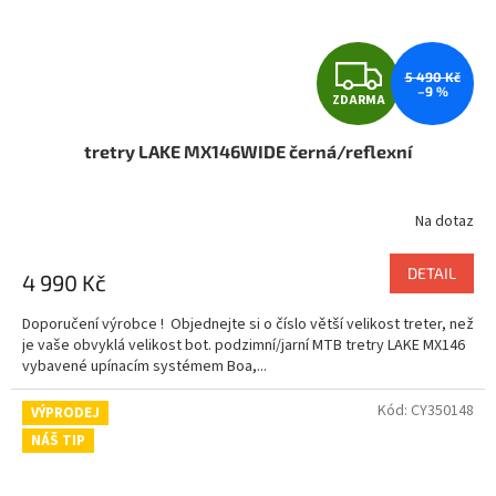
Z
5 490 Kč
–9 %
ZDARMA
D
tretry LAKE MX146WIDE černá/reflexní
A
R
Na dotaz
M
DETAIL
4 990 Kč
A
Doporučení výrobce ! Objednejte si o číslo větší velikost treter, než
je vaše obvyklá velikost bot. podzimní/jarní MTB tretry LAKE MX146
vybavené upínacím systémem Boa,...
Kód:
CY350148
VÝPRODEJ
NÁŠ TIP