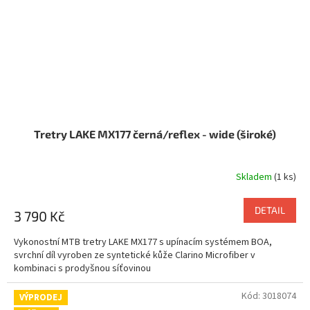
Tretry LAKE MX177 černá/reflex - wide (široké)
Skladem
(1 ks)
DETAIL
3 790 Kč
Vykonostní MTB tretry LAKE MX177 s upínacím systémem BOA,
svrchní díl vyroben ze syntetické kůže Clarino Microfiber v
kombinaci s prodyšnou síťovinou
Kód:
3018074
VÝPRODEJ