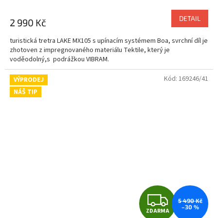
M
DETAIL
2 990 Kč
A
turistická tretra LAKE MX105 s upínacím systémem Boa, svrchní díl je
zhotoven z impregnovaného materiálu Tektile, který je
voděodolný,s podrážkou VIBRAM.
Kód:
169246/41
VÝPRODEJ
NÁŠ TIP
Z
5 490 Kč
–30 %
ZDARMA