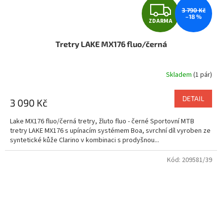
Z
3 790 Kč
–18 %
ZDARMA
D
Tretry LAKE MX176 fluo/černá
A
R
Skladem
(1 pár)
M
DETAIL
3 090 Kč
A
Lake MX176 fluo/černá tretry, žluto fluo - černé Sportovní MTB
tretry LAKE MX176 s upínacím systémem Boa, svrchní díl vyroben ze
syntetické kůže Clarino v kombinaci s prodyšnou...
Kód:
209581/39