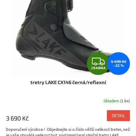
Z
5 490 Kč
–32 %
ZDARMA
D
tretry LAKE CX146 černá/reflexní
A
R
Skladem
(1 ks)
M
DETAIL
3 690 Kč
A
Doporučení výrobce ! Objednejte si o číslo větší velikost treter, než
je vaše obvyklá velikost bot. podzimní/jarní silniční tretry LAKE