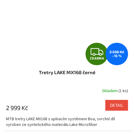
Z
3 590 Kč
–16 %
ZDARMA
D
Tretry LAKE MX168 černé
A
R
Skladem
(1 ks)
M
DETAIL
2 999 Kč
A
MTB tretry LAKE MX168 s upínacím systémem Boa, svrchní díl
vyroben ze syntetického materiálu Lake Microfiber