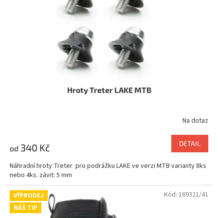
o
ů
d
u
k
t
ů
Hroty Treter LAKE MTB
Na dotaz
DETAIL
340 Kč
od
Náhradní hroty Treter pro podrážku LAKE ve verzi MTB varianty 8ks
nebo 4ks. závit: 5 mm
Kód:
169321/41
VÝPRODEJ
NÁŠ TIP