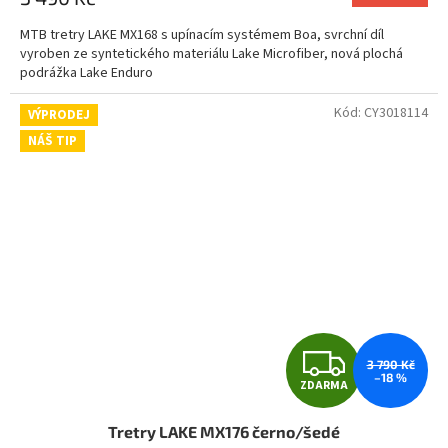
A
MTB tretry LAKE MX168 s upínacím systémem Boa, svrchní díl
vyroben ze syntetického materiálu Lake Microfiber, nová plochá
podrážka Lake Enduro
Kód:
CY3018114
VÝPRODEJ
NÁŠ TIP
Z
3 790 Kč
–18 %
ZDARMA
D
Tretry LAKE MX176 černo/šedé
A