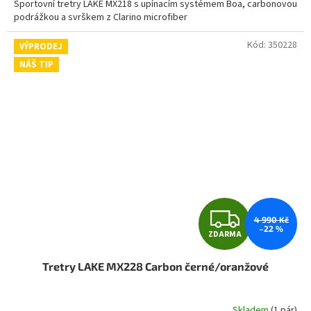
Sportovní tretry LAKE MX218 s upínacím systémem Boa, carbonovou
podrážkou a svrškem z Clarino microfiber
Kód:
350228
VÝPRODEJ
NÁŠ TIP
Z
4 990 Kč
–22 %
ZDARMA
D
Tretry LAKE MX228 Carbon černé/oranžové
A
R
Skladem
(1 pár)