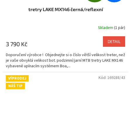
D
tretry LAKE MX146 černá/reflexní
A
R
Skladem
(1 pár)
Průměrné
hodnocení
M
produktu
DETAIL
3 790 Kč
je
A
5,0
Doporučení výrobce ! Objednejte si o číslo větší velikost treter, než
z
je vaše obvyklá velikost bot. podzimní/jarní MTB tretry LAKE MX146
5
vybavené upínacím systémem Boa,...
hvězdiček.
Kód:
169288/43
VÝPRODEJ
NÁŠ TIP