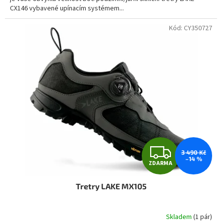
CX146 vybavené upínacím systémem...
Kód:
CY350727
Z
3 490 Kč
–14 %
ZDARMA
D
Tretry LAKE MX105
A
R
Skladem
(1 pár)