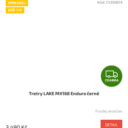
Kód:
CY350674
VÝPRODEJ
NÁŠ TIP
Z
ZDARMA
D
Tretry LAKE MX168 Enduro černé
A
R
Prodej ukončen
M
DETAIL
3 490 Kč