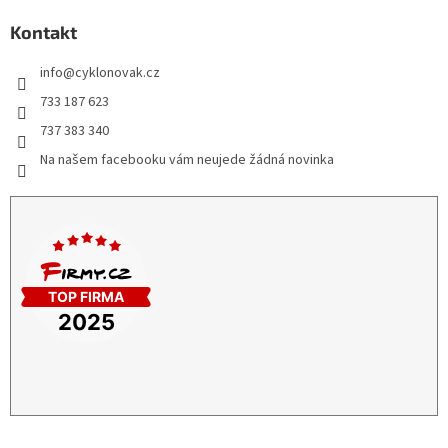
Kontakt
info
@
cyklonovak.cz
733 187 623
737 383 340
Na našem facebooku vám neujede žádná novinka