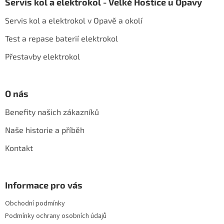
Servis kol a elektrokol - Velké Hoštice u Opavy
p
a
Servis kol a elektrokol v Opavě a okolí
t
í
Test a repase baterií elektrokol
Přestavby elektrokol
O nás
Benefity našich zákazníků
Naše historie a příběh
Kontakt
Informace pro vás
Obchodní podmínky
Podmínky ochrany osobních údajů