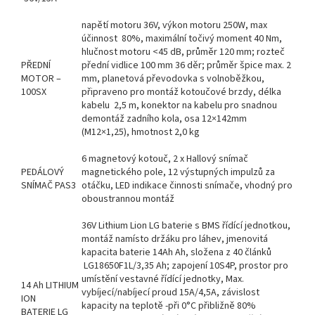
napětí motoru 36V, výkon motoru 250W, max
účinnost 80%, maximální točivý moment 40 Nm,
hlučnost motoru <45 dB, průměr 120 mm; rozteč
PŘEDNÍ
přední vidlice 100 mm 36 děr; průměr špice max. 2
MOTOR –
mm, planetová převodovka s volnoběžkou,
100SX
připraveno pro montáž kotoučové brzdy, délka
kabelu 2,5 m, konektor na kabelu pro snadnou
demontáž zadního kola, osa 12×142mm
(M12×1,25), hmotnost 2,0 kg
6 magnetový kotouč, 2 x Hallový snímač
PEDÁLOVÝ
magnetického pole, 12 výstupných impulzů za
SNÍMAČ PAS3
otáčku, LED indikace činnosti snímače, vhodný pro
oboustrannou montáž
36V Lithium Lion LG baterie s BMS řídící jednotkou,
montáž namísto držáku pro láhev, jmenovitá
kapacita baterie 14Ah Ah, složena z 40 článků
LG18650F1L/3,35 Ah; zapojení 10S4P, prostor pro
umístění vestavné řídící jednotky, Max.
14 Ah LITHIUM
vybíjecí/nabíjecí proud 15A/4,5A, závislost
ION
kapacity na teplotě -při 0°C přibližně 80%
BATERIE LG