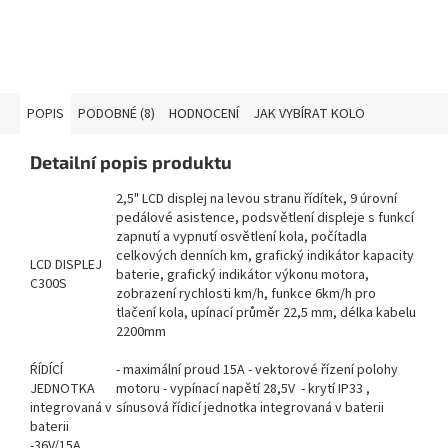
POPIS
PODOBNÉ (8)
HODNOCENÍ
JAK VYBÍRAT KOLO
Detailní popis produktu
2,5" LCD displej na levou stranu řídítek, 9 úrovní
pedálové asistence, podsvětlení displeje s funkcí
zapnutí a vypnutí osvětlení kola, počítadla
celkových denních km, grafický indikátor kapacity
LCD DISPLEJ
baterie, grafický indikátor výkonu motora,
C300S
zobrazení rychlosti km/h, funkce 6km/h pro
tlačení kola, upínací průměr 22,5 mm, délka kabelu
2200mm
ŔÍDÍCÍ
- maximální proud 15A - vektorové řízení polohy
JEDNOTKA
motoru - vypínací napětí 28,5V - krytí IP33 ,
integrovaná v
sínusová řídicí jednotka integrovaná v baterii
baterii
-36V/15A