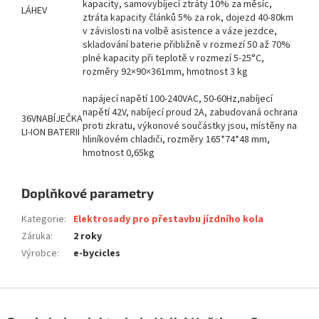
kapacity, samovybíjecí ztráty 10% za měsíc,
LÁHEV
ztráta kapacity článků 5% za rok, dojezd 40-80km
v závislosti na volbě asistence a váze jezdce,
skladování baterie přibližně v rozmezí 50 až 70%
plné kapacity při teplotě v rozmezí 5-25°C,
rozměry 92×90×361mm, hmotnost 3 kg
napájecí napětí 100-240VAC, 50-60Hz,nabíjecí
napětí 42V, nabíjecí proud 2A, zabudovaná ochrana
36VNABÍJEČKA
proti zkratu, výkonové součástky jsou, místěny na
LI-ION BATERII
hliníkovém chladiči, rozměry 165*74*48 mm,
hmotnost 0,65kg
Doplňkové parametry
Kategorie
:
Elektrosady pro přestavbu jízdního kola
Záruka
:
2 roky
Výrobce
:
e-bycicles
Z
á