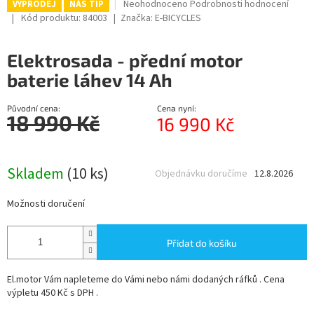
Průměrné
Neohodnoceno
Podrobnosti hodnocení
VÝPRODEJ
NÁŠ TIP
hodnocení
R
Kód produktu:
84003
Značka:
E-BICYCLES
produktu
je
M
Elektrosada - přední motor
0,0
z
A
baterie láhev 14 Ah
5
hvězdiček.
Původní cena:
Cena nyní:
18 990 Kč
16 990 Kč
Měrná
cena:
Skladem
(10 ks)
Objednávku doručíme
12.8.2026
Možnosti doručení
Přidat do košíku
El.motor Vám napleteme do Vámi nebo námi dodaných ráfků . Cena
výpletu 450 Kč s DPH .