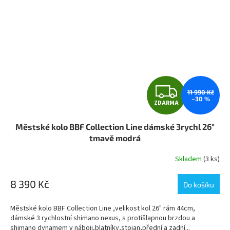
Z
11 990 Kč
–30 %
ZDARMA
D
Městské kolo BBF Collection Line dámské 3rychl 26"
A
tmavě modrá
R
Skladem
(3 ks)
M
8 390 Kč
Do košíku
A
Městské kolo BBF Collection Line ,velikost kol 26" rám 44cm,
dámské 3 rychlostní shimano nexus, s protišlapnou brzdou a
shimano dynamem v náboji,blatníky,stojan,přední a zadní...