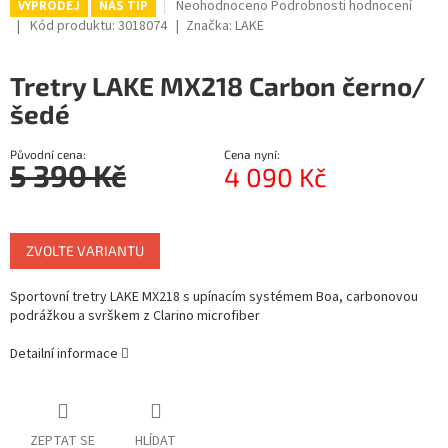
Průměrné
Neohodnoceno
Podrobnosti hodnocení
VÝPRODEJ
NÁŠ TIP
hodnocení
R
Kód produktu:
3018074
Značka:
LAKE
produktu
je
M
Tretry LAKE MX218 Carbon černo/
0,0
z
A
šedé
5
hvězdiček.
Původní cena:
Cena nyní:
5 390 Kč
4 090 Kč
Měrná
cena:
ZVOLTE VARIANTU
Sportovní tretry LAKE MX218 s upínacím systémem Boa, carbonovou
podrážkou a svrškem z Clarino microfiber
Detailní informace
ZEPTAT SE
HLÍDAT