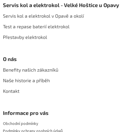
á
Servis kol a elektrokol - Velké Hoštice u Opavy
p
a
Servis kol a elektrokol v Opavě a okolí
t
í
Test a repase baterií elektrokol
Přestavby elektrokol
O nás
Benefity našich zákazníků
Naše historie a příběh
Kontakt
Informace pro vás
Obchodní podmínky
Podmínky ochrany osobních údajů