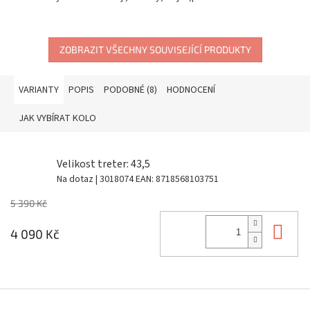
ZOBRAZIT VŠECHNY SOUVISEJÍCÍ PRODUKTY
VARIANTY
POPIS
PODOBNÉ (8)
HODNOCENÍ
JAK VYBÍRAT KOLO
Velikost treter: 43,5
Na dotaz
| 3018074
EAN:
8718568103751
5 390 Kč
Do 
4 090 Kč
Z