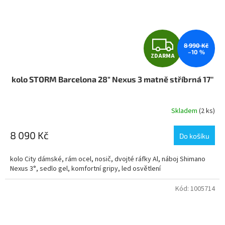
Z
8 990 Kč
–10 %
ZDARMA
D
kolo STORM Barcelona 28" Nexus 3 matně stříbrná 17''
A
R
Skladem
(2 ks)
M
8 090 Kč
Do košíku
A
kolo City dámské, rám ocel, nosič, dvojté ráfky Al, náboj Shimano
Nexus 3°, sedlo gel, komfortní gripy, led osvětlení
Kód:
1005714