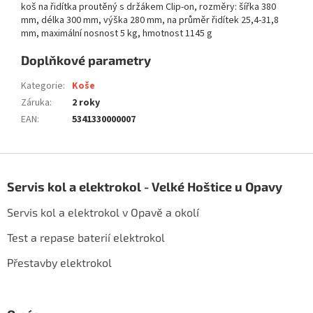
koš na řidítka proutěný s držákem Clip-on, rozměry: šířka 380
mm, délka 300 mm, výška 280 mm, na průměr řidítek 25,4-31,8
mm, maximální nosnost 5 kg, hmotnost 1145 g
Doplňkové parametry
Kategorie
:
Koše
Záruka
:
2 roky
EAN
:
5341330000007
Z
á
Servis kol a elektrokol - Velké Hoštice u Opavy
p
a
Servis kol a elektrokol v Opavě a okolí
t
í
Test a repase baterií elektrokol
Přestavby elektrokol