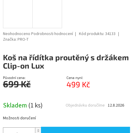
Průměrné
Neohodnoceno
Podrobnosti hodnocení
Kód produktu:
34133
hodnocení
Značka:
PRO-T
produktu
je
Koš na řídítka proutěný s držákem
0,0
z
Clip-on Lux
5
hvězdiček.
Původní cena:
Cena nyní:
699 Kč
499 Kč
Měrná
cena:
Skladem
(1 ks)
Objednávku doručíme
12.8.2026
Možnosti doručení