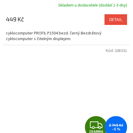
Skladem u dodavatele (dodání 1-3 dny)
449 Kč
DETAIL
cyklocomputer PROFIL P1504 bezd. černý Bezdrátový
cyklocomputer s čitelným displejem.
Kód:
208331
Z
2 749 Kč
–5 %
ZDARMA