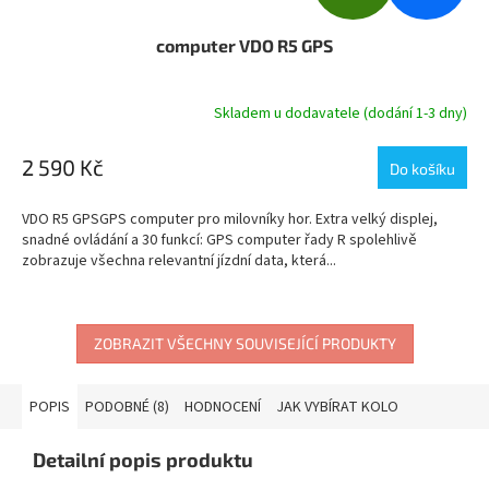
D
computer VDO R5 GPS
A
R
Skladem u dodavatele (dodání 1-3 dny)
M
2 590 Kč
Do košíku
A
VDO R5 GPSGPS computer pro milovníky hor. Extra velký displej,
snadné ovládání a 30 funkcí: GPS computer řady R spolehlivě
zobrazuje všechna relevantní jízdní data, která...
ZOBRAZIT VŠECHNY SOUVISEJÍCÍ PRODUKTY
POPIS
PODOBNÉ (8)
HODNOCENÍ
JAK VYBÍRAT KOLO
Detailní popis produktu