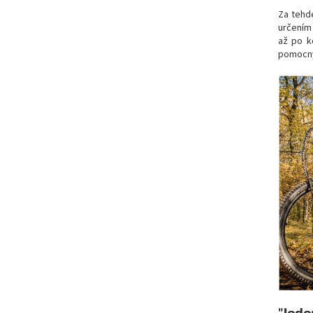
Za tehd
určením
až po k
pomocný
"Jede