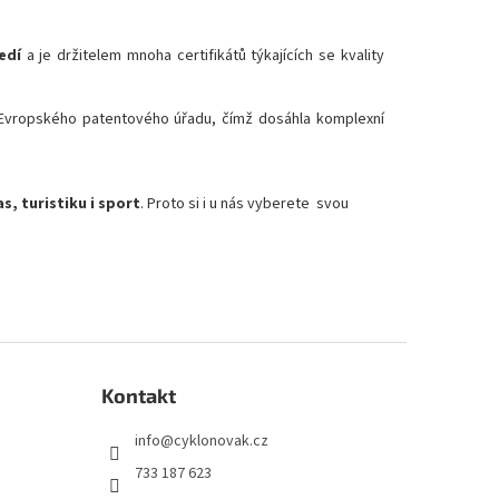
edí
a je držitelem mnoha certifikátů týkajících se kvality
Evropského patentového úřadu, čímž dosáhla komplexní
s, turistiku i sport
. Proto si i u nás vyberete svou
Kontakt
info
@
cyklonovak.cz
733 187 623