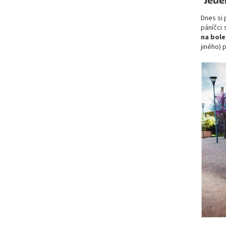
Dnes si 
páníčci 
na bole
jiného) 