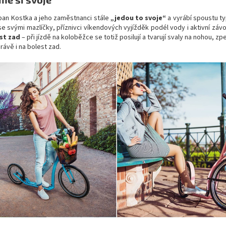
pan Kostka a jeho zaměstnanci stále
„jedou to svoje“
a vyrábí spoustu ty
se svými mazlíčky, příznivci víkendových vyjížděk podél vody i aktivní záv
st zad
– při jízdě na koloběžce se totiž posilují a tvarují svaly na nohou,
právě i na bolest zad.