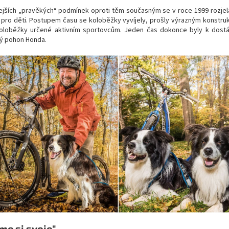
ejších „pravěkých“ podmínek oproti těm současným se v roce 1999 rozje
 pro děti. Postupem času se koloběžky vyvíjely, prošly výrazným konstr
oloběžky určené aktivním sportovcům. Jeden čas dokonce byly k dostán
 pohon Honda.
me si svoje"