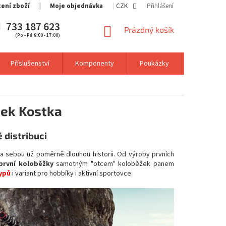
cení zboží
Moje objednávka
CZK
Přihlášení
733 187 623
NÁKUPNÍ
Prázdný košík
(Po - Pá 9:00 - 17:00)
KOŠÍK
Příslušenství
Komponenty
Poukázky
Výprodej
žek Kostka
 distribuci
za sebou už poměrně dlouhou historii. Od výroby prvních
první koloběžky
samotným "otcem" koloběžek panem
ypů
i variant pro hobbíky i aktivní sportovce.