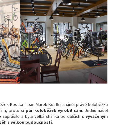
loběžek Kostka – pan Marek Kostka sháněl právě koloběžku
vám, proto si
pár koloběžek vyrobil sám
. Jednu našel
zaprášilo a byla velká sháňka po dalších
s vyváženým
íběh s velkou budoucností
.