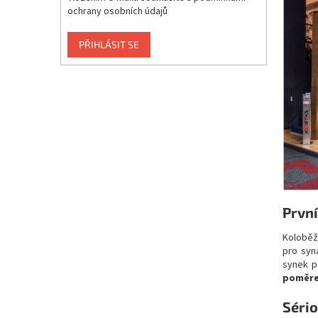
ochrany osobních údajů
PŘIHLÁSIT SE
Prvn
Koloběžk
pro syn
synek p
poměrem
Séri