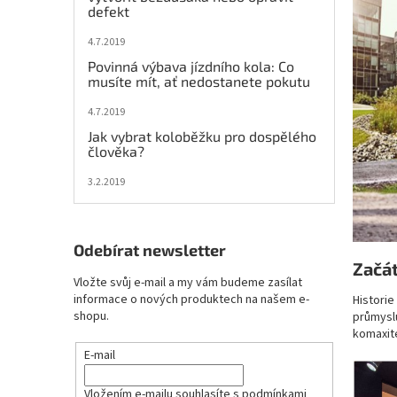
e
defekt
l
4.7.2019
Povinná výbava jízdního kola: Co
musíte mít, ať nedostanete pokutu
4.7.2019
Jak vybrat koloběžku pro dospělého
člověka?
3.2.2019
Odebírat newsletter
Začát
Vložte svůj e-mail a my vám budeme zasílat
informace o nových produktech na našem e-
Histori
shopu.
průmysl
komaxit
E-mail
Vložením e-mailu souhlasíte s
podmínkami