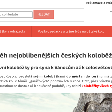
Reklamace a vrá
HLEDAT
ěžky a odrážedla
Vozíky, sedačky a tažné tyče na dětské kolo
běh nejoblíbenějších českých kolobě
vní koloběžky pro syna k Vánocům až k celosvětové
ost Kostka,
proslulá svými koloběžkami do města i do terénu
, má 
zdních kol v téměř „garážových“ podmínkách v roce 1992, přes výrobu
Kostkou se dostala až k současné podobě, kdy nabízí
koloběžky všech t