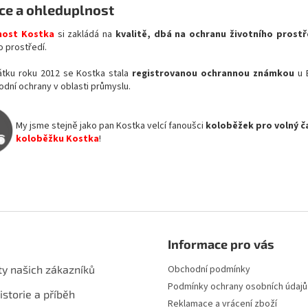
ce a ohleduplnost
nost Kostka
si zakládá na
kvalitě, dbá na ochranu životního prostř
o prostředí.
tku roku 2012 se Kostka stala
registrovanou ochrannou známkou
u 
dní ochrany v oblasti průmyslu.
My jsme stejně jako pan Kostka velcí fanoušci
koloběžek pro volný ča
koloběžku Kostka
!
Informace pro vás
ty našich zákazníků
Obchodní podmínky
Podmínky ochrany osobních údajů
istorie a příběh
Reklamace a vrácení zboží