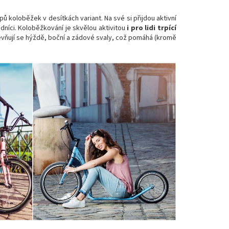
pů koloběžek v desítkách variant. Na své si přijdou aktivní
odníci. Koloběžkování je skvělou aktivitou
i pro lidi trpící
 zpevňují se hýždě, boční a zádové svaly, což pomáhá (kromě