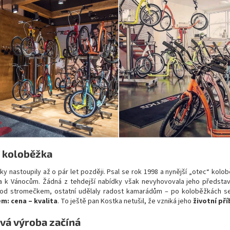
í koloběžka
y nastoupily až o pár let později. Psal se rok 1998 a nynější „otec“ ko
a k Vánocům. Žádná z tehdejší nabídky však nevyhovovala jeho předsta
od stromečkem, ostatní udělaly radost kamarádům – po koloběžkách se 
: cena – kvalita
. To ještě pan Kostka netušil, že vzniká jeho
životní př
ová výroba začíná