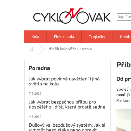
Přejít
na
obsah
Kola
Elektrokola
Trojkolky
Kolob
Domů
Příběh koloběžek Kostka
P
Pří
o
Poradna
s
t
Od pr
Jak vybrat povinné osvětlení i jiná
r
světla na kolo
Společn
a
7.7.2019
rámů jí
n
Markem 
Jak vybrat bezpečnou přilbu pro
n
dospělého i dítě, která prostě sedne
í
p
4.7.2019
a
Dušový vs. bezdušový systém: Jak si
n
vytvořit bezdušáka nebo opravit