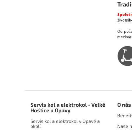
Tradi
Společ
životníh
Od počá
mezináro
Z
á
Servis kol a elektrokol - Velké
O nás
p
Hoštice u Opavy
a
Benefi
t
Servis kol a elektrokol v Opavě a
í
okolí
Naše h