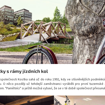
ky s rámy jízdních kol
e společnosti Kostka sahá až do roku 1992, kdy ve stísněnějších podmín
u. O něco později už tehdejší zaměstnanci vyráběli pro první tuzemské 
em. "Pamětníci" si ještě možná vybaví, že se v té době společnost přesun