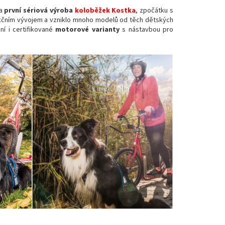
la
první sériová výroba
koloběžek Kostka
, zpočátku s
ukčním vývojem a vzniklo mnoho modelů od těch dětských
í i certifikované
motorové varianty
s nástavbou pro