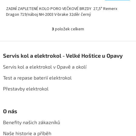
ZADNÍ ZAPLETENÉ KOLO PORO VEČKOVÉ BRZDY 27,5" Remerx
Dragon 719/náboj NH-2003 V-brake 32děr černý
3
položek celkem
O
v
l
Z
á
á
d
Servis kol a elektrokol - Velké Hoštice u Opavy
p
a
a
c
Servis kol a elektrokol v Opavě a okolí
t
í
í
p
Test a repase baterií elektrokol
r
Přestavby elektrokol
v
k
y
v
O nás
ý
p
Benefity našich zákazníků
i
s
Naše historie a příběh
u