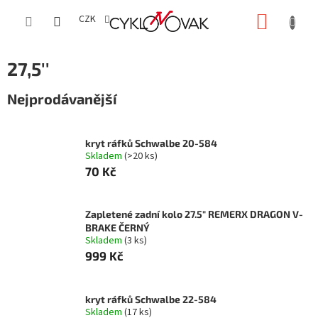
Přejít
NÁKUP
na
CZK
obsah
KOŠÍK
27,5''
Nejprodávanější
kryt ráfků Schwalbe 20-584
Skladem
(>20 ks)
70 Kč
Zapletené zadní kolo 27.5" REMERX DRAGON V-
BRAKE ČERNÝ
Skladem
(3 ks)
999 Kč
kryt ráfků Schwalbe 22-584
Skladem
(17 ks)