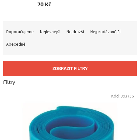
70 Kč
Ř
a
Doporučujeme
Nejlevnější
Nejdražší
Nejprodávanější
z
e
Abecedně
n
í
p
ZOBRAZIT FILTRY
r
o
Filtry
d
u
V
Kód:
893756
k
ý
t
p
ů
i
s
p
r