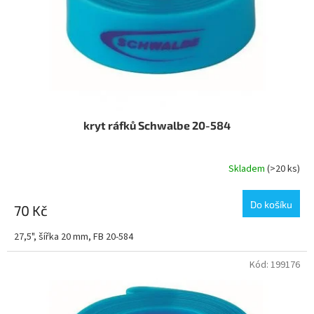
o
d
u
k
t
ů
kryt ráfků Schwalbe 20-584
Skladem
(>20 ks)
Do košíku
70 Kč
27,5", šířka 20 mm, FB 20-584
Kód:
199176