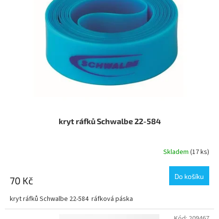
kryt ráfků Schwalbe 22-584
Skladem
(17 ks)
Do košíku
70 Kč
kryt ráfků Schwalbe 22-584 ráfková páska
Kód:
209467