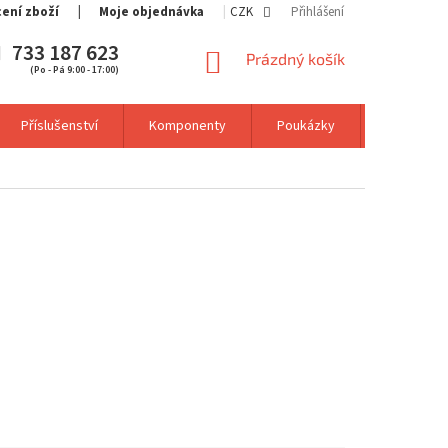
cení zboží
Moje objednávka
CZK
Přihlášení
733 187 623
NÁKUPNÍ
Prázdný košík
(Po - Pá 9:00 - 17:00)
KOŠÍK
Příslušenství
Komponenty
Poukázky
Výprodej