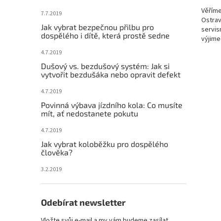
Věříme
7.7.2019
Ostrav
Jak vybrat bezpečnou přilbu pro
servis
dospělého i dítě, která prostě sedne
výjime
přizpů
4.7.2019
Dušový vs. bezdušový systém: Jak si
vytvořit bezdušáka nebo opravit defekt
4.7.2019
Povinná výbava jízdního kola: Co musíte
mít, ať nedostanete pokutu
4.7.2019
Jak vybrat koloběžku pro dospělého
člověka?
3.2.2019
Odebírat newsletter
Vložte svůj e-mail a my vám budeme zasílat