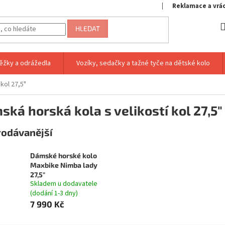
Reklamace a vrá
HLEDAT
ěžky a odrážedla
Vozíky, sedačky a tažné tyče na dětské kolo
 kol 27,5"
ká horská kola s velikostí kol 27,5"
rodávanější
Dámské horské kolo
Maxbike Nimba lady
27,5"
Skladem u dodavatele
(dodání 1-3 dny)
7 990 Kč