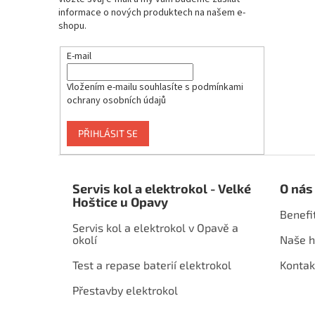
informace o nových produktech na našem e-
shopu.
E-mail
Vložením e-mailu souhlasíte s
podmínkami
ochrany osobních údajů
PŘIHLÁSIT SE
Z
á
Servis kol a elektrokol - Velké
O nás
p
Hoštice u Opavy
a
Benefi
t
Servis kol a elektrokol v Opavě a
í
okolí
Naše h
Test a repase baterií elektrokol
Kontak
Přestavby elektrokol