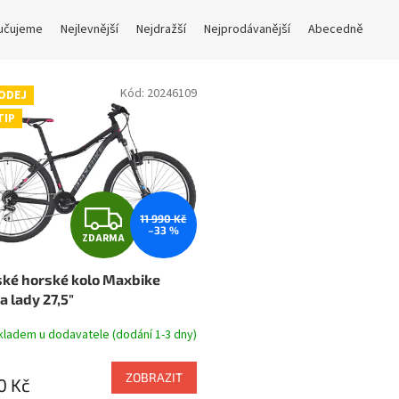
učujeme
Nejlevnější
Nejdražší
Nejprodávanější
Abecedně
Kód:
20246109
ODEJ
TIP
Z
11 990 Kč
–33 %
ZDARMA
D
ké horské kolo Maxbike
A
 lady 27,5"
R
kladem u dodavatele (dodání 1-3 dny)
M
ZOBRAZIT
0 Kč