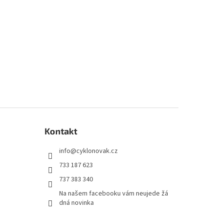
Kontakt
info
@
cyklonovak.cz
733 187 623
737 383 340
Na našem facebooku vám neujede žá
dná novinka