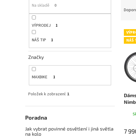
Ř
e
Na skladě
0
a
Dopor
l
z
e
VÝPRODEJ
1
V
n
VÝPR
ý
í
NÁŠ TIP
1
NÁŠ 
p
p
i
r
s
o
Značky
p
d
r
u
o
k
MAXBIKE
1
d
t
u
ů
Položek k zobrazení:
1
Dáms
k
Nimba
t
ů
S
Poradna
Jak vybrat povinné osvětlení i jiná světla
7 99
na kolo