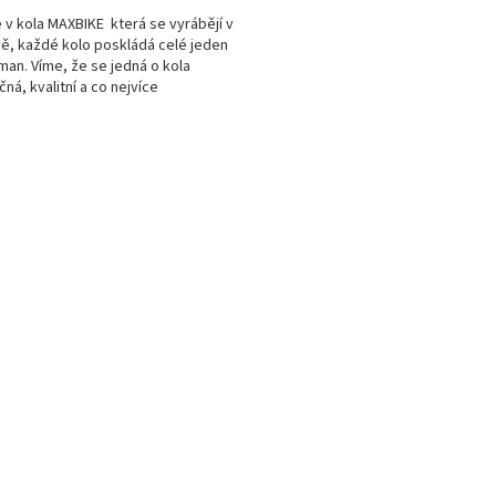
A
 v kola MAXBIKE která se vyrábějí v
ě, každé kolo poskládá celé jeden
man. Víme, že se jedná o kola
čná, kvalitní a co nejvíce
sobená...
O
v
l
á
d
a
c
í
p
r
v
k
y
v
ý
p
i