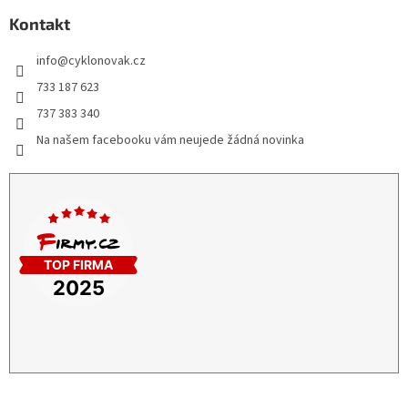
Kontakt
info
@
cyklonovak.cz
733 187 623
737 383 340
Na našem facebooku vám neujede žádná novinka