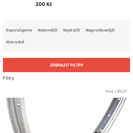
200 Kč
Ř
a
Doporučujeme
Nejlevnější
Nejdražší
Nejprodávanější
z
e
Abecedně
n
í
p
ZOBRAZIT FILTRY
r
o
Filtry
d
u
V
Kód:
199107
k
ý
t
p
ů
i
s
p
r