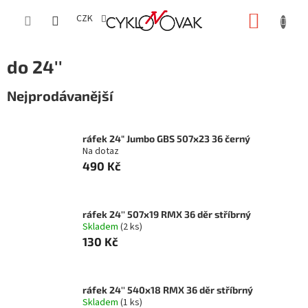
Přejít
NÁKUP
na
CZK
obsah
KOŠÍK
do 24''
Nejprodávanější
ráfek 24" Jumbo GBS 507x23 36 černý
Na dotaz
490 Kč
ráfek 24'' 507x19 RMX 36 děr stříbrný
Skladem
(2 ks)
130 Kč
ráfek 24'' 540x18 RMX 36 děr stříbrný
Skladem
(1 ks)