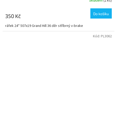
Skladem
(2 ks)
Do košíku
350 Kč
ráfek 24'' 507x19 Grand Hill 36 děr stříbrný v-brake
Kód:
PL3062