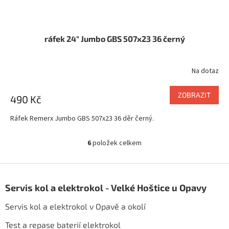
ráfek 24" Jumbo GBS 507x23 36 černý
Na dotaz
ZOBRAZIT
490 Kč
Ráfek Remerx Jumbo GBS 507x23 36 děr černý.
6
položek celkem
O
v
l
Z
á
á
d
Servis kol a elektrokol - Velké Hoštice u Opavy
p
a
a
c
Servis kol a elektrokol v Opavě a okolí
t
í
í
p
Test a repase baterií elektrokol