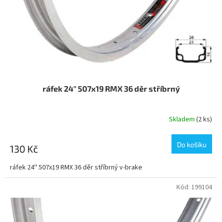
o
d
u
k
t
ů
ráfek 24'' 507x19 RMX 36 děr stříbrný
Skladem
(2 ks)
Do košíku
130 Kč
ráfek 24'' 507x19 RMX 36 děr stříbrný v-brake
Kód:
199104