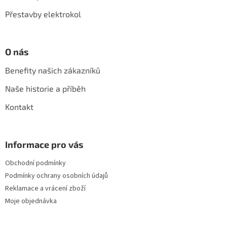
r
Přestavby elektrokol
v
k
y
v
O nás
ý
p
Benefity našich zákazníků
i
s
Naše historie a příběh
u
Kontakt
Informace pro vás
Obchodní podmínky
Podmínky ochrany osobních údajů
Reklamace a vrácení zboží
Moje objednávka