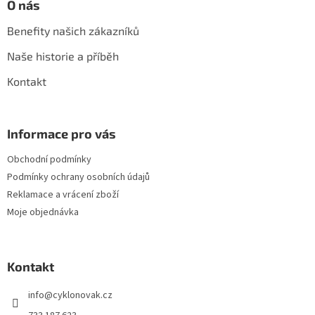
O nás
ý
p
Benefity našich zákazníků
i
s
Naše historie a příběh
u
Kontakt
Informace pro vás
Obchodní podmínky
Podmínky ochrany osobních údajů
Reklamace a vrácení zboží
Moje objednávka
Kontakt
info
@
cyklonovak.cz