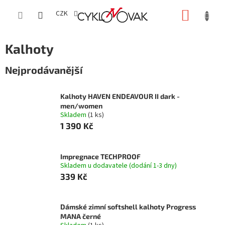
Přejít
NÁKUP
na
CZK
obsah
KOŠÍK
Kalhoty
Nejprodávanější
Kalhoty HAVEN ENDEAVOUR II dark -
men/women
Skladem
(1 ks)
1 390 Kč
Impregnace TECHPROOF
Skladem u dodavatele (dodání 1-3 dny)
339 Kč
Dámské zimní softshell kalhoty Progress
MANA černé