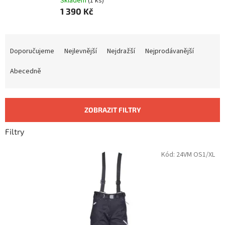
Skladem
(1 ks)
1 390 Kč
Ř
a
Doporučujeme
Nejlevnější
Nejdražší
Nejprodávanější
z
e
Abecedně
n
í
p
ZOBRAZIT FILTRY
r
o
Filtry
d
u
V
Kód:
24VM OS1/XL
k
ý
t
p
ů
i
s
p
r