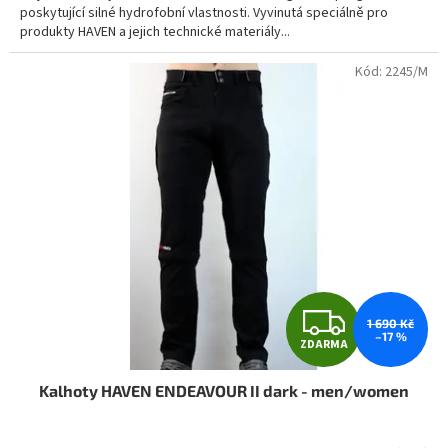
poskytující silné hydrofobní vlastnosti. Vyvinutá speciálně pro
produkty HAVEN a jejich technické materiály...
Kód:
2245/M
Z
1 690 Kč
–17 %
ZDARMA
D
Kalhoty HAVEN ENDEAVOUR II dark - men/women
A