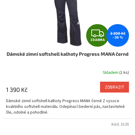
o
d
u
k
t
Z
ů
2 200 Kč
–36 %
ZDARMA
D
Dámské zimní softshell kalhoty Progress MANA černé
A
R
Skladem
(1 ks)
M
ZOBRAZIT
1 390 Kč
A
Dámské zimní softshell kalhoty Progress MANA černé Z vysoce
kvalitního softshell materiálu. Odepínací bederní pás, nastavitelné
šle, odolné a pohodlné.
Kód:
3135