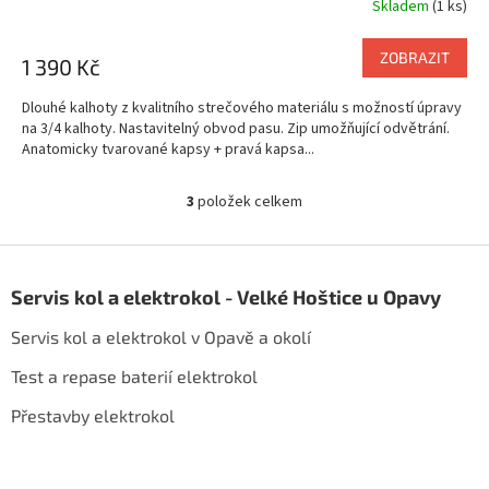
R
Skladem
(1 ks)
M
ZOBRAZIT
1 390 Kč
A
Dlouhé kalhoty z kvalitního strečového materiálu s možností úpravy
na 3/4 kalhoty. Nastavitelný obvod pasu. Zip umožňující odvětrání.
Anatomicky tvarované kapsy + pravá kapsa...
3
položek celkem
O
v
l
Z
á
á
d
Servis kol a elektrokol - Velké Hoštice u Opavy
p
a
a
c
Servis kol a elektrokol v Opavě a okolí
t
í
í
p
Test a repase baterií elektrokol
r
Přestavby elektrokol
v
k
y
v