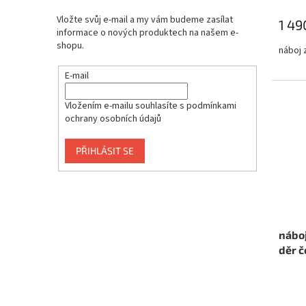
Vložte svůj e-mail a my vám budeme zasílat
1 49
informace o nových produktech na našem e-
shopu.
náboj 
E-mail
Vložením e-mailu souhlasíte s
podmínkami
ochrany osobních údajů
PŘIHLÁSIT SE
nábo
děr č