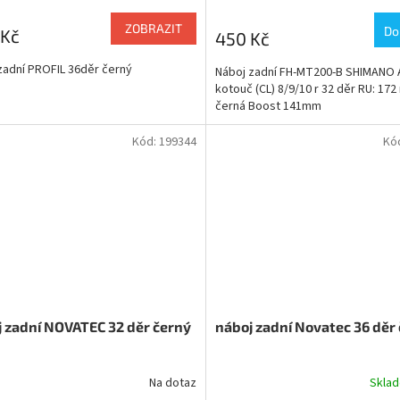
ZOBRAZIT
Do
 Kč
450 Kč
zadní PROFIL 36děr černý
Náboj zadní FH-MT200-B SHIMANO
kotouč (CL) 8/9/10 r 32 děr RU: 17
černá Boost 141mm
Kód:
199344
Kó
 zadní NOVATEC 32 děr černý
náboj zadní Novatec 36 děr
Na dotaz
Skla