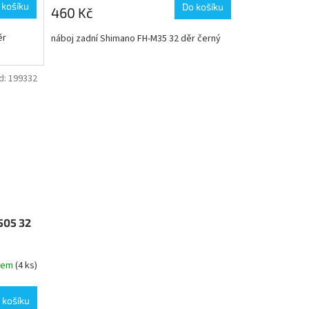
 košíku
Do košíku
460 Kč
ěr
náboj zadní Shimano FH-M35 32 děr černý
d:
199332
505 32
dem
(4 ks)
 košíku