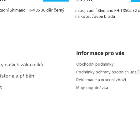
zadní Shimano FH-M35 36 děr černý
náboj zadní Shimano FH-TX505 32 
na kotoučovou brzdu
O
v
l
á
Informace pro vás
d
a
ty našich zákazníků
Obchodní podmínky
c
Podmínky ochrany osobních údajů
í
istorie a příběh
p
Reklamace a vrácení zboží
r
t
Moje objednávka
v
k
y
v
ý
p
i
s
u