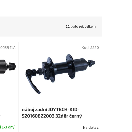
11
položek celkem
00BB41A
Kód:
5550
náboj zadní JOYTECH-KJD-
)
S20160822003 32děr černý
 černá
 1-3 dny)
Na dotaz