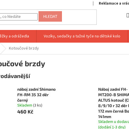
Reklamace a vrá
HLEDAT
ěžky a odrážedla
Vozíky, sedačky a tažné tyče na dětské kolo
Kotoučové brzdy
oučové brzdy
rodávanější
náboj zadní Shimano
Náboj zadní FH-
FH-RM 35 32 děr
MT200-B SHIM
černý
ALTUS kotouč (C
Skladem
(3 ks)
8/9/10 r 32 děr 
460 Kč
172 mm černá B
141mm
Skladem u dodav
(dodání 1-3 dny)