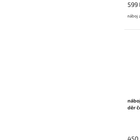
599 
náboj 
nábo
děr č
450