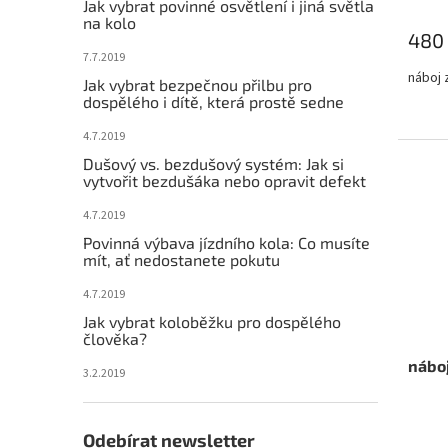
Jak vybrat povinné osvětlení i jiná světla
na kolo
480
7.7.2019
náboj 
Jak vybrat bezpečnou přilbu pro
dospělého i dítě, která prostě sedne
4.7.2019
Dušový vs. bezdušový systém: Jak si
vytvořit bezdušáka nebo opravit defekt
4.7.2019
Povinná výbava jízdního kola: Co musíte
mít, ať nedostanete pokutu
4.7.2019
Jak vybrat koloběžku pro dospělého
člověka?
náboj
3.2.2019
Odebírat newsletter