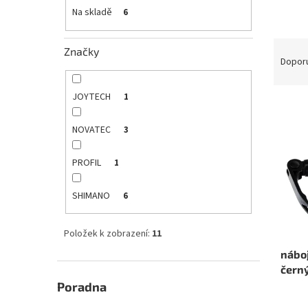
e
Na skladě
6
l
Ř
Značky
a
Dopor
z
e
JOYTECH
1
V
n
ý
í
NOVATEC
3
p
p
i
r
PROFIL
1
s
o
p
d
r
u
SHIMANO
6
o
k
d
t
Položek k zobrazení:
11
u
ů
náboj
k
čern
t
ů
Poradna