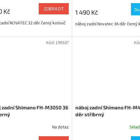
ZOBRAZIT
Do
0 Kč
1 490 Kč
zadní NOVATEC 32 děr černý kotouč
náboj zadní Novatec 36 děr černý 
Kód:
199347
Kó
j zadní Shimano FH-M3050 36
náboj zadní Shimano FH-M4
erný
děr stříbrný
Na dotaz
Skla