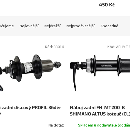
450 Kč
učujeme
Nejlevnější
Nejdražší
Nejprodávanější
Abecedně
Kód:
33016
Kód:
AFHMT2
 zadní discový PROFIL 36děr
Náboj zadní FH-MT200-B
ý
SHIMANO ALTUS kotouč (CL
8/9/10 r 32 děr RU: 172 mm
Na dotaz
Skladem u dodavatele (dodání
Boost 141mm