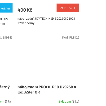
ZOBRAZIT
 košíku
400 Kč
náboj zadní JOYTECH-KJD-S20160822003
 ALTUS
32děr černý
2 mm
d:
199341
Kód:
PL3822
 černý
náboj zadní PROFIL RED D792SB 4
lož.32děr QR
dem
(1 ks)
Skladem
(3 ks)