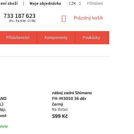
cení zboží
Moje objednávka
CZK
Přihlášení
733 187 623
NÁKUPNÍ
Prázdný košík
(Po - Pá 9:00 - 17:00)
KOŠÍK
Příslušenství
Komponenty
Poukázky
Výprodej
náboj zadní Shimano
ANO
FH-M3050 36 děr
L)
černý
Na dotaz
RU:
oost
599 Kč
atele