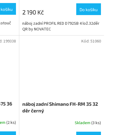
 košíku
Do košíku
2 190 Kč
kotouč
náboj zadní PROFIL RED D792SB 4 lož.32děr
QR by NOVATEC
d:
199338
Kód:
51060
75 36
náboj zadní Shimano FH-RM 35 32
děr černý
dem
(2 ks)
Skladem
(3 ks)