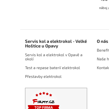
náboj 
Z
á
Servis kol a elektrokol - Velké
O nás
p
Hoštice u Opavy
a
Benefi
t
Servis kol a elektrokol v Opavě a
í
okolí
Naše h
Test a repase baterií elektrokol
Kontak
Přestavby elektrokol