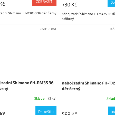
ZOBRAZIT
Do
Kč
730 Kč
zadní Shimano FH-M3050 36 děr černý
náboj zadní Shimano FH-M475 36 d
stříbrný
Kód:
51061
Kó
j zadní Shimano FH-RM35 36
náboj zadní Shimano FH-TX
erný
děr černý
Skladem
(3 ks)
Skla
Do košíku
Do
 Kč
599 Kč