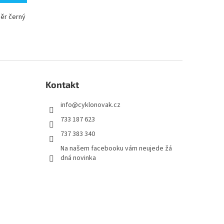
děr černý
Kontakt
info
@
cyklonovak.cz
733 187 623
737 383 340
Na našem facebooku vám neujede žá
dná novinka