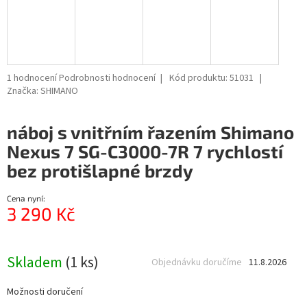
R
M
A
Průměrné
1 hodnocení
Podrobnosti hodnocení
Kód produktu:
51031
hodnocení
Značka:
SHIMANO
produktu
je
náboj s vnitřním řazením Shimano
5,0
z
Nexus 7 SG-C3000-7R 7 rychlostí
5
bez protišlapné brzdy
hvězdiček.
Cena nyní:
3 290 Kč
Měrná
cena:
Skladem
(1 ks)
Objednávku doručíme
11.8.2026
Možnosti doručení