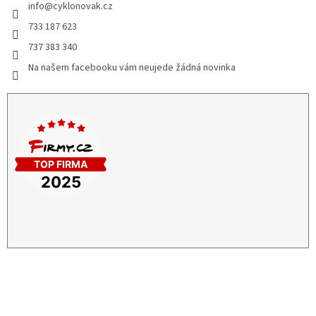
info
@
cyklonovak.cz
733 187 623
737 383 340
Na našem facebooku vám neujede žádná novinka