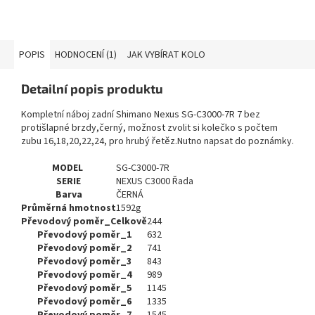
POPIS
HODNOCENÍ (1)
JAK VYBÍRAT KOLO
Detailní popis produktu
Kompletní náboj zadní Shimano Nexus SG-C3000-7R 7 bez
protišlapné brzdy,černý, možnost zvolit si kolečko s počtem
zubu 16,18,20,22,24, pro hrubý řetěz.Nutno napsat do poznámky.
MODEL
SG-C3000-7R
SERIE
NEXUS C3000 Řada
Barva
ČERNÁ
Průměrná hmotnost
1592g
Převodový poměr_Celkově
244
Převodový poměr_1
632
Převodový poměr_2
741
Převodový poměr_3
843
Převodový poměr_4
989
Převodový poměr_5
1145
Převodový poměr_6
1335