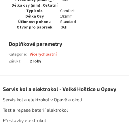
Převodový poměr_7
1545
Délka osy (mm)_Ostatní
Typ kola
Comfort
Délka Osy
182mm
Účinnost pohonu
Standard
Otvor pro paprsek
36H
Doplňkové parametry
Kategorie
:
Vícerychlostní
Záruka
:
2 roky
Z
á
Servis kol a elektrokol - Velké Hoštice u Opavy
p
a
Servis kol a elektrokol v Opavě a okolí
t
í
Test a repase baterií elektrokol
Přestavby elektrokol