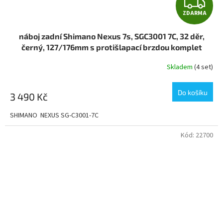
Z
ZDARMA
D
náboj zadní Shimano Nexus 7s, SGC3001 7C, 32 děr,
A
černý, 127/176mm s protišlapací brzdou komplet
R
Skladem
(4 set)
M
Do košíku
3 490 Kč
A
SHIMANO NEXUS SG-C3001-7C
Kód:
22700