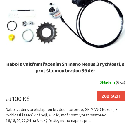
náboj s vnitřním řazením Shimano Nexus 3 rychlosti, s
protišlapnou brzdou 36 děr
Skladem
(6 ks)
ZOBRAZIT
100 Kč
od
Náboj zadní s protišlapnou brzdou - torpédo, SHIMANO Nexus , 3
rychlosti řazení v náboji,36 děr, možnost vybrat pastorek
16,18,20,22,24 na široký řetěz, nutno napsat při...