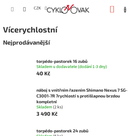
Přejít
NÁKUP
na
CZK
obsah
KOŠÍK
Vícerychlostní
Nejprodávanější
torpédo-pastorek 16 zubů
Skladem u dodavatele (dodání 1-3 dny)
40 Kč
náboj s vnitřním řazením Shimano Nexus 7 SG-
C3001-7R 7rychlostí s protišlapnou brzdou
kompletní
Skladem
(2 ks)
3 490 Kč
torpédo-pastorek 24 zubů