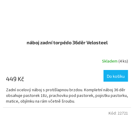
náboj zadní torpédo 36děr Velosteel
Skladem
(4 ks)
Do košíku
449 Kč
Zadní ocelový náboj s protišlapnou brzdou. Kompletní náboj 36 děr
obsahuje pastorek 18z, prachovku pod pastorek, pojistku pastorku,
matice, objímku na rám včetně šroubu.
Kód:
22721