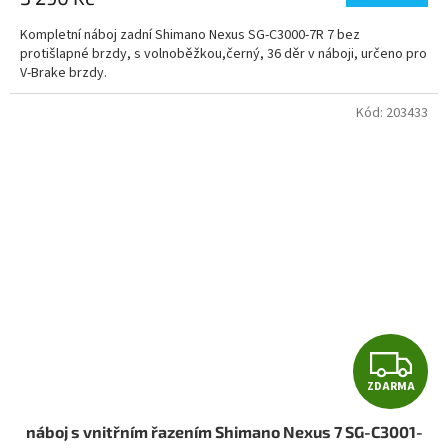
A
5,0
Kompletní náboj zadní Shimano Nexus SG-C3000-7R 7 bez
z
protišlapné brzdy, s volnoběžkou,černý, 36 děr v náboji, určeno pro
5
V-Brake brzdy.
hvězdiček.
Kód:
203433
Z
ZDARMA
D
náboj s vnitřním řazením Shimano Nexus 7 SG-C3001-
A