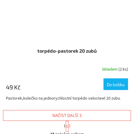
torpédo-pastorek 20 zubů
Skladem
(2 ks)
Do košíku
49 Kč
Pastorek,kolečko na jednorychlostní torpédo velosteel 20 zubu.
NAČÍST DALŠÍ 3
S
1
2
t
O
r