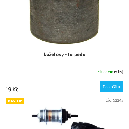
o
d
u
k
t
ů
kužel osy - torpedo
Skladem
(5 ks)
Do košíku
19 Kč
Kód:
52245
NÁŠ TIP