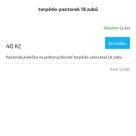
torpédo-pastorek 18 zubů
Skladem
(1 ks)
Do košíku
40 Kč
Pastorek,kolečko na jednorychlostní torpédo velosteel 18 zubu.
Kód:
52343