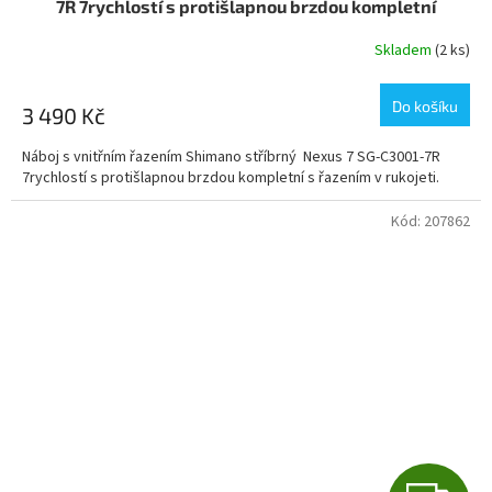
7R 7rychlostí s protišlapnou brzdou kompletní
R
Skladem
(2 ks)
M
Do košíku
3 490 Kč
A
Náboj s vnitřním řazením Shimano stříbrný Nexus 7 SG-C3001-7R
7rychlostí s protišlapnou brzdou kompletní s řazením v rukojeti.
Kód:
207862