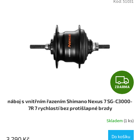
Kód:
51031
Z
ZDARMA
D
náboj s vnitřním řazením Shimano Nexus 7 SG-C3000-
A
7R 7 rychlostí bez protišlapné brzdy
R
Skladem
(1 ks)
Průměrné
hodnocení
M
produktu
Do košíku
3 290 Kč
je