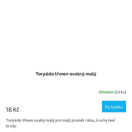
Torpédo třmen ovalný malý
Skladem
(10 ks)
Do košíku
18 Kč
Torpédo třmen ovalný malý pro malý pruměr rámu, k uchyzení
brzdy.