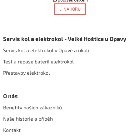
15
položek celkem
v
á
l
NAHORU
n
á
k
d
o
v
Z
a
á
c
á
n
Servis kol a elektrokol - Velké Hoštice u Opavy
í
p
í
p
a
Servis kol a elektrokol v Opavě a okolí
r
t
v
í
Test a repase baterií elektrokol
k
y
Přestavby elektrokol
v
ý
p
i
O nás
s
u
Benefity našich zákazníků
Naše historie a příběh
Kontakt