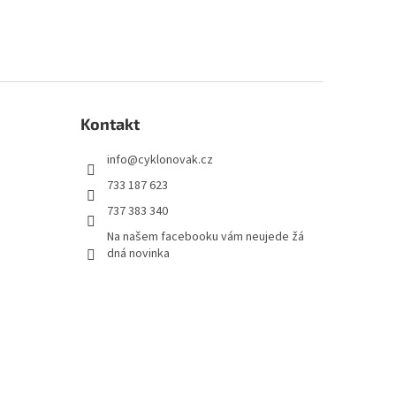
Kontakt
info
@
cyklonovak.cz
733 187 623
737 383 340
Na našem facebooku vám neujede žá
dná novinka