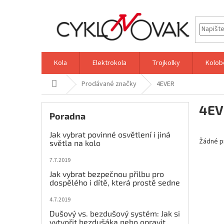
Přejít
na
obsah
Kola
Elektrokola
Trojkolky
Kolob
Domů
Prodávané značky
4EVER
P
4EV
o
Poradna
s
t
Jak vybrat povinné osvětlení i jiná
Žádné p
r
světla na kolo
a
7.7.2019
n
Jak vybrat bezpečnou přilbu pro
n
dospělého i dítě, která prostě sedne
í
p
4.7.2019
a
Dušový vs. bezdušový systém: Jak si
n
vytvořit bezdušáka nebo opravit