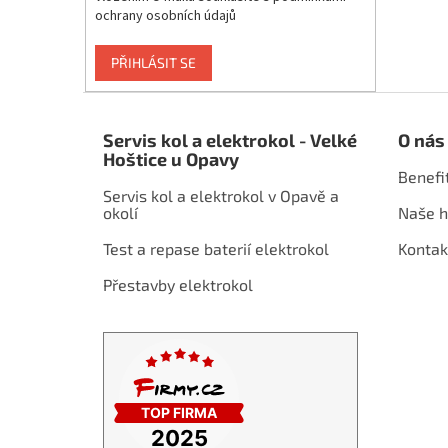
ochrany osobních údajů
PŘIHLÁSIT SE
Z
á
Servis kol a elektrokol - Velké
O nás
p
Hoštice u Opavy
a
Benefi
t
Servis kol a elektrokol v Opavě a
í
okolí
Naše h
Test a repase baterií elektrokol
Kontak
Přestavby elektrokol