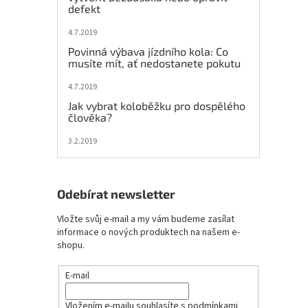
e
defekt
l
4.7.2019
Povinná výbava jízdního kola: Co
musíte mít, ať nedostanete pokutu
4.7.2019
Jak vybrat koloběžku pro dospělého
člověka?
3.2.2019
Odebírat newsletter
Vložte svůj e-mail a my vám budeme zasílat
informace o nových produktech na našem e-
shopu.
E-mail
Vložením e-mailu souhlasíte s
podmínkami