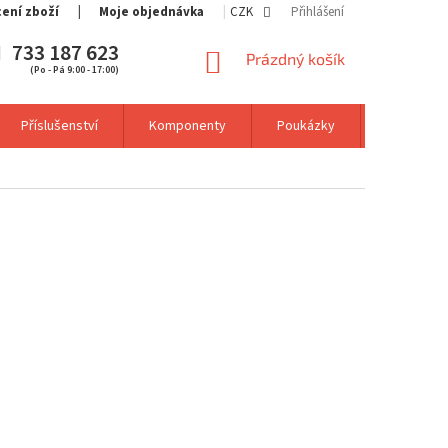
cení zboží
Moje objednávka
CZK
Přihlášení
733 187 623
NÁKUPNÍ
Prázdný košík
(Po - Pá 9:00 - 17:00)
KOŠÍK
Příslušenství
Komponenty
Poukázky
Výprodej