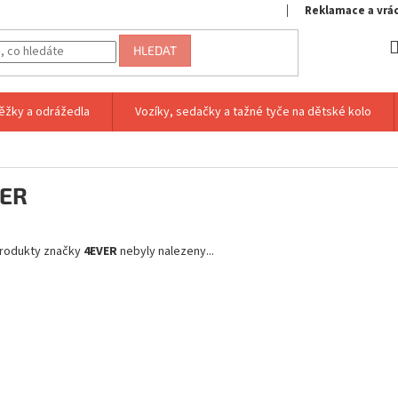
Reklamace a vrá
HLEDAT
ěžky a odrážedla
Vozíky, sedačky a tažné tyče na dětské kolo
ER
rodukty značky
4EVER
nebyly nalezeny...